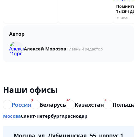
Помните, 
тысяч до
покупали 
31 июл
Автор
Алексей Морозов
Главный редактор
Наши офисы
3
10
1
Россия
Беларусь
Казахстан
Польша
Москва
Санкт-Петербург
Краснодар
Москва, ул. Дубининская, 55, корпус 1