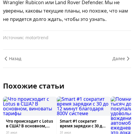
Wrangler Rubicon или Land Rover Defender. Мы не
уверены, каковы текущие планы, но похоже, что нам
не придется долго ждать, чтобы это узнать.
Источник: motortrend
Назад
Далее
Похожие статьи
Что происходит с Lotus
Smart #1 сократит
в США? В основном,
время зарядки с 30 до
виноваты...
12 минут б...
31 июл
31 июл