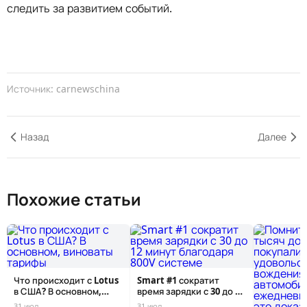
следить за развитием событий.
Источник: carnewschina
Назад
Далее
Похожие статьи
Что происходит с Lotus
Smart #1 сократит
в США? В основном,
время зарядки с 30 до 12
виноваты...
минут б...
31 июл
31 июл