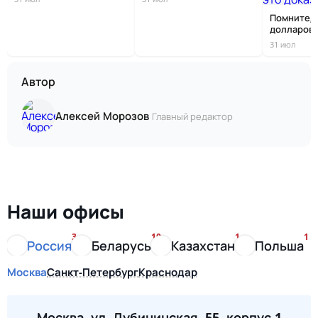
Помните, 
долларов 
настояще..
31 июл
Автор
Алексей Морозов
Главный редактор
Наши офисы
3
10
1
1
Россия
Беларусь
Казахстан
Польша
Москва
Санкт-Петербург
Краснодар
Москва, ул. Дубининская, 55, корпус 1