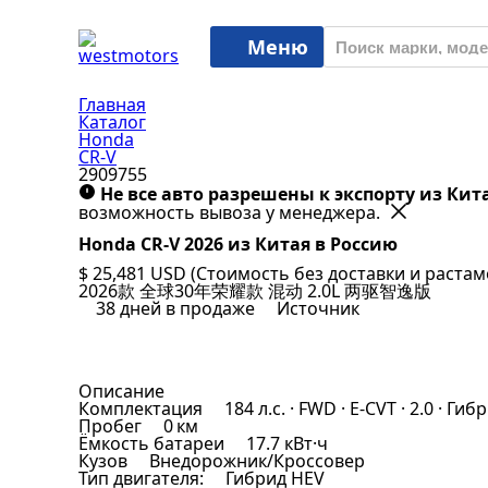
Меню
Главная
Каталог
Honda
CR-V
2909755
Не все авто разрешены к экспорту из Кит
возможность вывоза у менеджера.
Honda CR-V 2026 из Китая в Россию
$ 25,481
USD
(Стоимость без доставки и раста
2026款 全球30年荣耀款 混动 2.0L 两驱智逸版
38 дней в продаже
Источник
Описание
Комплектация
184 л.с. · FWD · E-CVT · 2.0 · Ги
Пробег
0 км
Ёмкость батареи
17.7 кВт·ч
Кузов
Внедорожник/Кроссовер
Тип двигателя:
Гибрид HEV