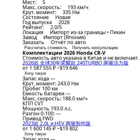
Мест:
5
Макс. скорость:
193 км/ч
Крут. момент:
335 Нм
Состояние
Новая
Год выпуска
2026
Рейтинг:
2.0/5
Локация
Импорт из-за границы • Пекин
Завод
Импорт (Япония)
Заказать
Отчёт по авто
Рассчитать стоимость
Получить консультацию
Комплектации 2026 Honda CR-V
Стоимость авто указана в Китае и не включает
2026款 全球30年荣耀款 240TURBO 两驱活力版
от
1 587 555 ₽
~$19 646
Хочу такую
Запас хода
—
Крут. момент:
243.0 Нм
Пробег
100 км
Ёмкость батареи
—
Макс. скорость:
188.0 км/ч
КПП
CVT
Мощность
193.0 л.с.
Разгон 0-100:
—
Привод
FWD
2023款 2.0L e:HEV 两驱智尚版
от
1 600 145 ₽
~$19 802
Хочу такую
Запас хода
—