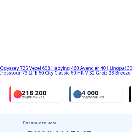
Odyssey
725
Vezel
698
Haoying
460
Avancier
401
Lingpai
3
Crosstour
73
LIFE
60
City Classic
60
HR-V
32
Greiz
28
Breeze
218 200
4 000
подписчиков
подписчиков
Позвоните нам
1