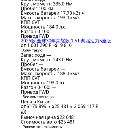
Крут. момент:
335.0 Нм
Пробег
100 км
Ёмкость батареи
17.70 кВт·ч
Макс. скорость:
193.0 км/ч
КПП
CVT
Мощность
184.0 л.с.
Разгон 0-100:
—
Привод
FWD
2026款 全球30年荣耀款 1.5T 两驱活力5座版
от
1 601 290 ₽
~$19 816
Хочу такую
Запас хода
—
Крут. момент:
243.0 Нм
Пробег
—
Ёмкость батареи
—
Макс. скорость:
188.0 км/ч
КПП
CVT
Мощность
193.0 л.с.
Разгон 0-100:
—
Привод
FWD
Все комплектации
Цена в Китае
от
¥179 899
≈ $25 481
≈ 2 059 117 ₽
Рыночная цена
$22 648
Стоимость авто
$25 481
Рассчитать стоимость