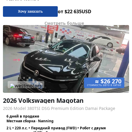
от $22 635
USD
Хочу заказать
Смотреть больше
≈ $26 270
стоимость авто в китае
2026 Volkswagen Magotan
2026 Model 380TSI DSG Premium Edition Damai Package
6 дней в продаже
Местная сборка · Nanning
2 L • 220 л.с. • Передний привод (FWD) • Робот с двумя