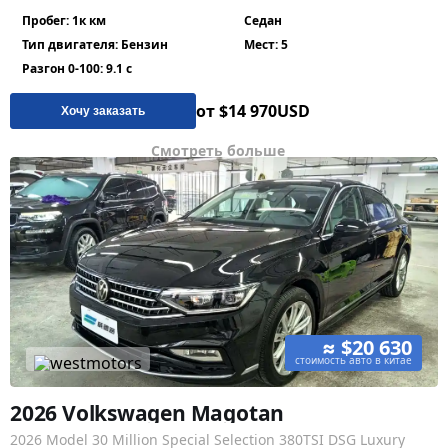
Пробег: 1к км
Седан
Тип двигателя: Бензин
Мест: 5
Разгон 0-100: 9.1 с
от $14 970
USD
Хочу заказать
Смотреть больше
≈ $20 630
стоимость авто в китае
2026 Volkswagen Magotan
2026 Model 30 Million Special Selection 380TSI DSG Luxury