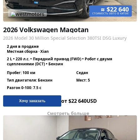
≈ $22 640
стоимость авто в китае
2026 Volkswagen Magotan
2026 Model 30 Million Special Selection 380TSI DSG Luxury
2 дня в продаже
Местная сборка · Xian
2 L • 220 л.с. • Передний привод (FWD) • Робот с двумя
сцеплениями (DCT) • Бензин
Пробег: 100 км
Седан
Тип двигателя: Бензин
Мест: 5
Разгон 0-100: 7.5 с
от $22 640
USD
Хочу заказать
Смотреть больше