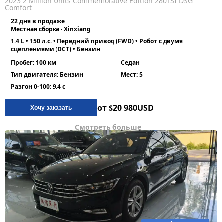
2023 2 Million Units Commemorative Edition 280TSI DSG
Comfort
22 дня в продаже
Местная сборка · Xinxiang
1.4 L • 150 л.с. • Передний привод (FWD) • Робот с двумя
сцеплениями (DCT) • Бензин
Пробег: 100 км
Седан
Тип двигателя: Бензин
Мест: 5
Разгон 0-100: 9.4 с
от $20 980
USD
Хочу заказать
Смотреть больше