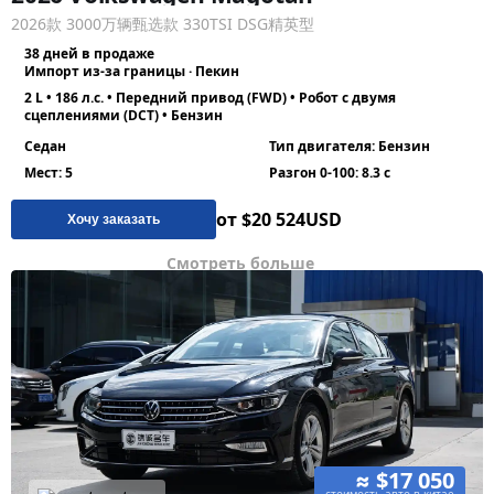
2026款 3000万辆甄选款 330TSI DSG精英型
38 дней в продаже
Импорт из-за границы · Пекин
2 L • 186 л.с. • Передний привод (FWD) • Робот с двумя
сцеплениями (DCT) • Бензин
Седан
Тип двигателя: Бензин
Мест: 5
Разгон 0-100: 8.3 с
от $20 524
USD
Хочу заказать
Смотреть больше
≈ $17 050