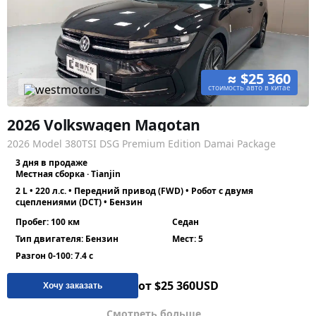
≈ $25 360
стоимость авто в китае
2026 Volkswagen Magotan
2026 Model 380TSI DSG Premium Edition Damai Package
3 дня в продаже
Местная сборка · Tianjin
2 L • 220 л.с. • Передний привод (FWD) • Робот с двумя
сцеплениями (DCT) • Бензин
Пробег: 100 км
Седан
Тип двигателя: Бензин
Мест: 5
Разгон 0-100: 7.4 с
от $25 360
USD
Хочу заказать
Смотреть больше