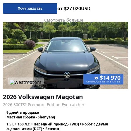
от $27 020
USD
Хочу заказать
Смотреть больше
≈ $14 970
стоимость авто в китае
2026 Volkswagen Magotan
2026 300TSI Premium Edition Eye-catcher
9 дней в продаже
Местная сборка · Shenyang
1.5 L • 160 л.с. • Передний привод (FWD) • Робот с двумя
сцеплениями (DCT) • Бензин