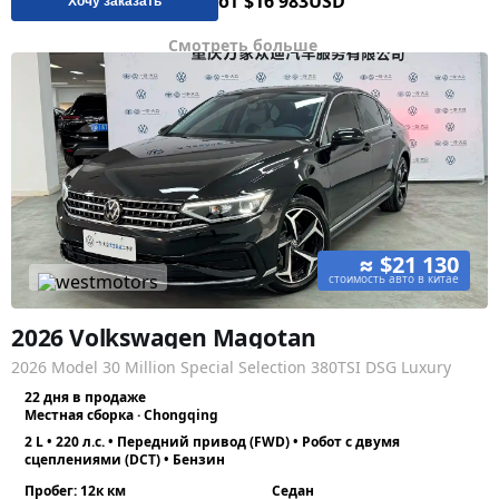
от $16 983
USD
Хочу заказать
Смотреть больше
≈ $21 130
стоимость авто в китае
2026 Volkswagen Magotan
2026 Model 30 Million Special Selection 380TSI DSG Luxury
22 дня в продаже
Местная сборка · Chongqing
2 L • 220 л.с. • Передний привод (FWD) • Робот с двумя
сцеплениями (DCT) • Бензин
Пробег: 12к км
Седан