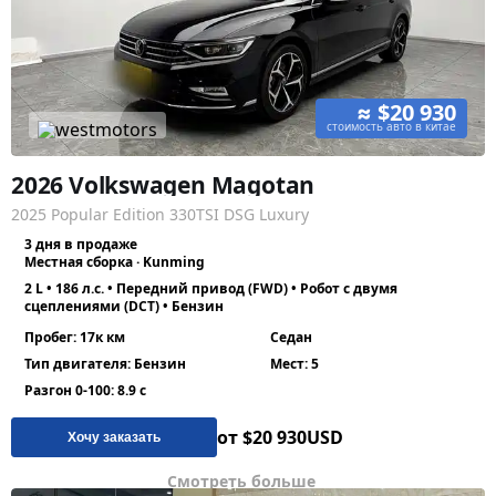
≈ $20 930
стоимость авто в китае
2026 Volkswagen Magotan
2025 Popular Edition 330TSI DSG Luxury
3 дня в продаже
Местная сборка · Kunming
2 L • 186 л.с. • Передний привод (FWD) • Робот с двумя
сцеплениями (DCT) • Бензин
Пробег: 17к км
Седан
Тип двигателя: Бензин
Мест: 5
Разгон 0-100: 8.9 с
от $20 930
USD
Хочу заказать
Смотреть больше