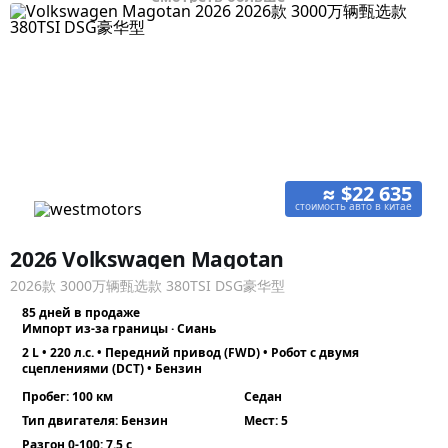
≈ $22 635
стоимость авто в китае
2026 Volkswagen Magotan
2026款 3000万辆甄选款 380TSI DSG豪华型
85 дней в продаже
Импорт из-за границы · Сиань
2 L • 220 л.с. • Передний привод (FWD) • Робот с двумя
сцеплениями (DCT) • Бензин
Пробег: 100 км
Седан
Тип двигателя: Бензин
Мест: 5
Разгон 0-100: 7.5 с