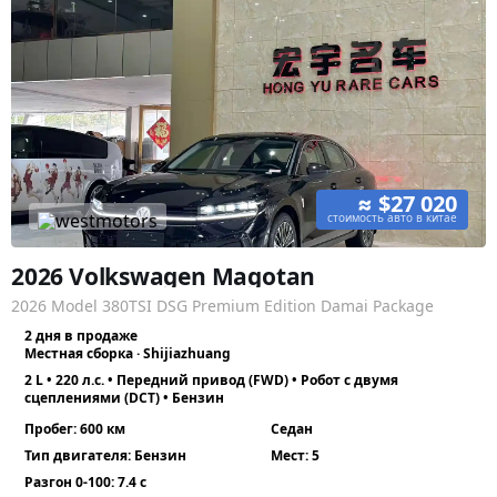
≈ $27 020
стоимость авто в китае
2026 Volkswagen Magotan
2026 Model 380TSI DSG Premium Edition Damai Package
2 дня в продаже
Местная сборка · Shijiazhuang
2 L • 220 л.с. • Передний привод (FWD) • Робот с двумя
сцеплениями (DCT) • Бензин
Пробег: 600 км
Седан
Тип двигателя: Бензин
Мест: 5
Разгон 0-100: 7.4 с