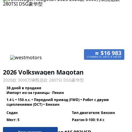
≈ $16 983
стоимость авто в китае
2026 Volkswagen Magotan
2026款 3000万辆甄选款 280TSI DSG豪华型
38 дней в продаже
Импорт из-за границы · Пекин
1.4 L • 150 л.с. • Передний привод (FWD) • Робот с двумя
сцеплениями (DCT) • Бензин
Седан
Тип двигателя: Бензин
Мест: 5
Разгон 0-100: 9.4 с