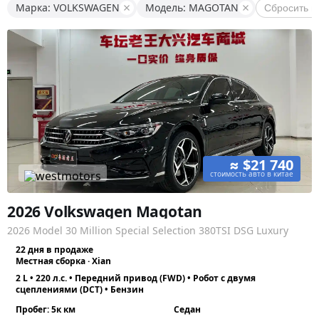
Марка: VOLKSWAGEN
Модель: MAGOTAN
Сбросить в
≈ $21 740
стоимость авто в китае
2026 Volkswagen Magotan
2026 Model 30 Million Special Selection 380TSI DSG Luxury
22 дня в продаже
Местная сборка · Xian
2 L • 220 л.с. • Передний привод (FWD) • Робот с двумя
сцеплениями (DCT) • Бензин
Пробег: 5к км
Седан