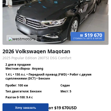
≈ $19 670
стоимость авто в китае
2026 Volkswagen Magotan
2025 Popular Edition 280TSI DSG Comfort
2 дня в продаже
Местная сборка · Anyang
1.4 L • 150 л.с. • Передний привод (FWD) • Робот с двумя
сцеплениями (DCT) • Бензин
Пробег: 100 км
Седан
Тип двигателя: Бензин
Мест: 5
Разгон 0-100: 9.4 с
от $19 670
USD
Хочу заказать