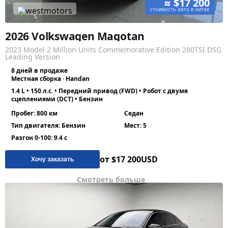
≈ $17 200
стоимость авто в китае
2026 Volkswagen Magotan
2023 Model 2 Million Units Commemorative Edition 280TSI DSG
Leading Version
8 дней в продаже
Местная сборка · Handan
1.4 L • 150 л.с. • Передний привод (FWD) • Робот с двумя
сцеплениями (DCT) • Бензин
Пробег: 800 км
Седан
Тип двигателя: Бензин
Мест: 5
Разгон 0-100: 9.4 с
от $17 200
USD
Хочу заказать
Смотреть больше