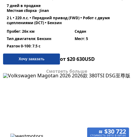
7 дней в продаже
Местная сборка · Jinan
2 L • 220 л.с. • Передний привод (FWD) • Робот с двумя
сцеплениями (DCT) • Бензин
Пробег: 26к км
Седан
Тип двигателя: Бензин
Мест: 5
Разгон 0-100: 7.5 с
от $20 630
USD
Хочу заказать
Смотреть больше
≈ $30 722
стоимость авто в китае