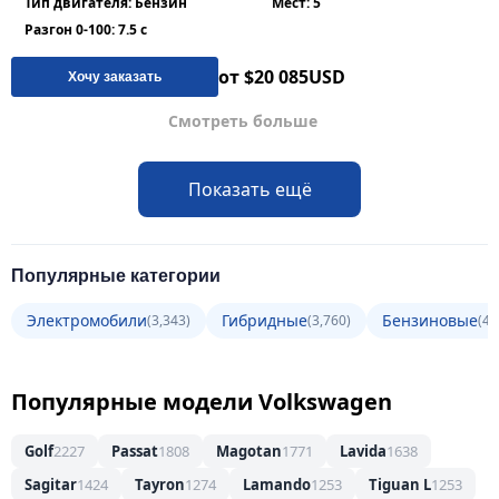
Тип двигателя: Бензин
Мест: 5
Разгон 0-100: 7.5 с
от $20 085
USD
Хочу заказать
Смотреть больше
Показать ещё
Популярные категории
Электромобили
Гибридные
Бензиновые
(3,343)
(3,760)
(4,
Популярные модели Volkswagen
Golf
2227
Passat
1808
Magotan
1771
Lavida
1638
Sagitar
1424
Tayron
1274
Lamando
1253
Tiguan L
1253