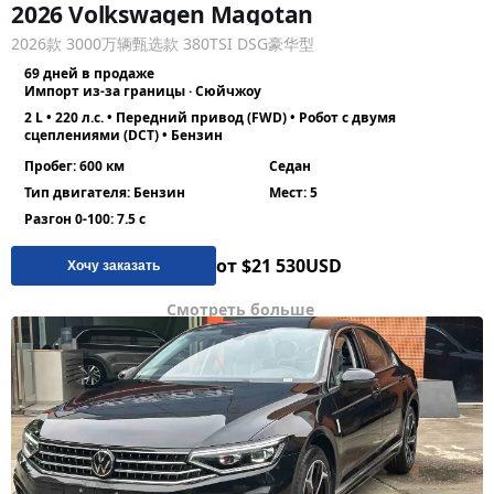
2026 Volkswagen Magotan
2026款 3000万辆甄选款 380TSI DSG豪华型
69 дней в продаже
Импорт из-за границы · Сюйчжоу
2 L • 220 л.с. • Передний привод (FWD) • Робот с двумя
сцеплениями (DCT) • Бензин
Пробег: 600 км
Седан
Тип двигателя: Бензин
Мест: 5
Разгон 0-100: 7.5 с
от $21 530
USD
Хочу заказать
Смотреть больше