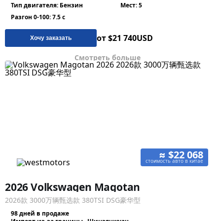
Тип двигателя: Бензин
Мест: 5
Разгон 0-100: 7.5 с
от $21 740
USD
Хочу заказать
Смотреть больше
≈ $22 068
стоимость авто в китае
2026 Volkswagen Magotan
2026款 3000万辆甄选款 380TSI DSG豪华型
98 дней в продаже