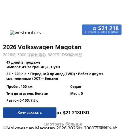
≈ $21 218
стоимость авто в китае
2026 Volkswagen Magotan
2026款 3000万辆甄选款 380TSI DSG豪华型
47 дней в продаже
Импорт из-за границы · Пуян
2 L • 220 л.с. • Передний привод (FWD) • Робот с двумя
сцеплениями (DCT) • Бензин
Пробег: 100 км
Седан
Тип двигателя: Бензин
Мест: 5
Разгон 0-100: 7.5 с
от $21 218
USD
Хочу заказать
Смотреть больше