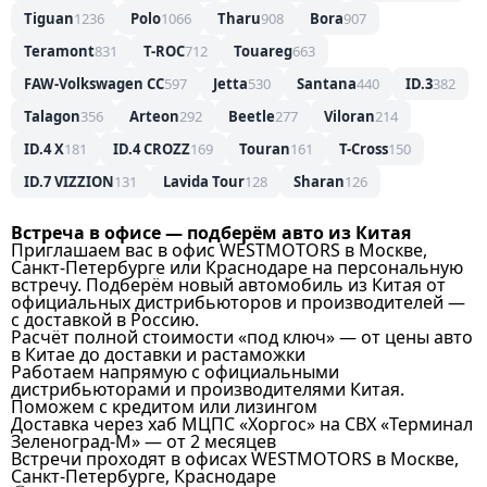
Tiguan
1236
Polo
1066
Tharu
908
Bora
907
Teramont
831
T-ROC
712
Touareg
663
FAW-Volkswagen CC
597
Jetta
530
Santana
440
ID.3
382
Talagon
356
Arteon
292
Beetle
277
Viloran
214
ID.4 X
181
ID.4 CROZZ
169
Touran
161
T-Cross
150
ID.7 VIZZION
131
Lavida Tour
128
Sharan
126
Встреча в офисе — подберём авто из Китая
Приглашаем вас в офис WESTMOTORS в Москве,
Санкт-Петербурге или Краснодаре на персональную
встречу. Подберём новый автомобиль из Китая от
официальных дистрибьюторов и производителей —
с доставкой в Россию.
Расчёт полной стоимости «под ключ» — от цены авто
в Китае до доставки и растаможки
Работаем напрямую с официальными
дистрибьюторами и производителями Китая.
Поможем с кредитом или лизингом
Доставка через хаб МЦПС «Хоргос» на СВХ «Терминал
Зеленоград-М» — от 2 месяцев
Встречи проходят в офисах WESTMOTORS в Москве,
Санкт-Петербурге, Краснодаре