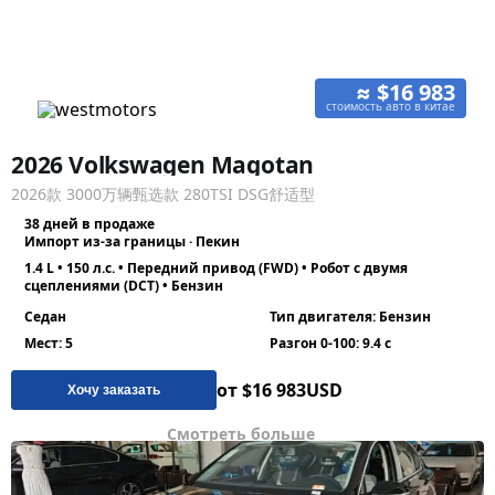
≈ $16 983
стоимость авто в китае
2026 Volkswagen Magotan
2026款 3000万辆甄选款 280TSI DSG舒适型
38 дней в продаже
Импорт из-за границы · Пекин
1.4 L • 150 л.с. • Передний привод (FWD) • Робот с двумя
сцеплениями (DCT) • Бензин
Седан
Тип двигателя: Бензин
Мест: 5
Разгон 0-100: 9.4 с
от $16 983
USD
Хочу заказать
Смотреть больше