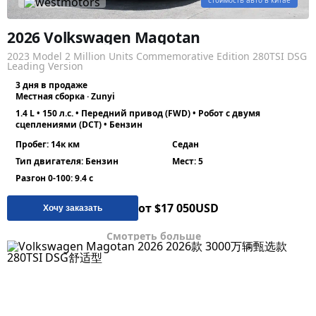
стоимость авто в китае
2026 Volkswagen Magotan
2023 Model 2 Million Units Commemorative Edition 280TSI DSG
Leading Version
3 дня в продаже
Местная сборка · Zunyi
1.4 L • 150 л.с. • Передний привод (FWD) • Робот с двумя
сцеплениями (DCT) • Бензин
Пробег: 14к км
Седан
Тип двигателя: Бензин
Мест: 5
Разгон 0-100: 9.4 с
от $17 050
USD
Хочу заказать
Смотреть больше