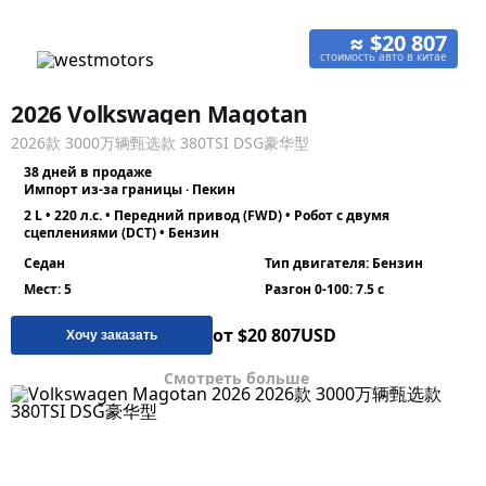
≈ $20 807
стоимость авто в китае
2026 Volkswagen Magotan
2026款 3000万辆甄选款 380TSI DSG豪华型
38 дней в продаже
Импорт из-за границы · Пекин
2 L • 220 л.с. • Передний привод (FWD) • Робот с двумя
сцеплениями (DCT) • Бензин
Седан
Тип двигателя: Бензин
Мест: 5
Разгон 0-100: 7.5 с
от $20 807
USD
Хочу заказать
Смотреть больше