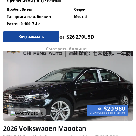
сцеплениями (DCT) • Бензин
Пробег: 8к км
Седан
Тип двигателя: Бензин
Мест: 5
Разгон 0-100: 7.4 с
от $26 270
USD
Хочу заказать
Смотреть больше
≈ $20 980
стоимость авто в китае
2026 Volkswagen Magotan