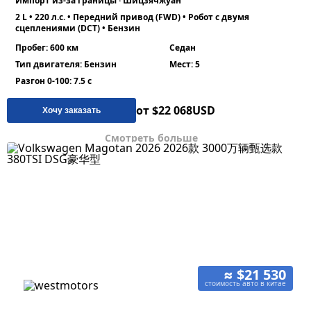
Импорт из-за границы · Шицзячжуан
2 L • 220 л.с. • Передний привод (FWD) • Робот с двумя
сцеплениями (DCT) • Бензин
Пробег: 600 км
Седан
Тип двигателя: Бензин
Мест: 5
Разгон 0-100: 7.5 с
от $22 068
USD
Хочу заказать
Смотреть больше
≈ $21 530
стоимость авто в китае