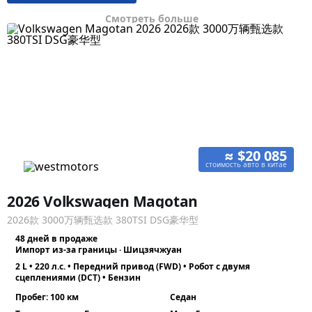
Смотреть больше
≈ $20 085
стоимость авто в китае
2026 Volkswagen Magotan
2026款 3000万辆甄选款 380TSI DSG豪华型
48 дней в продаже
Импорт из-за границы · Шицзячжуан
2 L • 220 л.с. • Передний привод (FWD) • Робот с двумя
сцеплениями (DCT) • Бензин
Пробег: 100 км
Седан