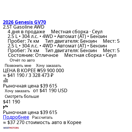
2026 Genesis GV70
2.5T Gasoline AWD
4 дня в продаже
Местная сборка · Сеул
2.5 L • 304 л.с. • 4WD • Автомат (AT) • Бензин
Пробег: 7к км
Тип двигателя: Бензин
Мест: 5
2.5 L • 304 л.с. • 4WD • Автомат (AT) • Бензин
Пробег: 7к км
Тип двигателя: Бензин
Мест: 5
Состояние: Отличное
Местная сборка • Сеул
Отчёт по авто
Позвонить мне
Хочу заказать
ЦЕНА В КОРЕЕ
₩59 900 000
≈ $41 190 / 3 328 473 ₽
Рыночная цена
$39 615
от $41 190
USD
Хочу заказать
Смотреть больше
$41 190
Рыночная цена
$39 615
Подробнее
Рассчитать
≈ $37 270
стоимость авто в Корее