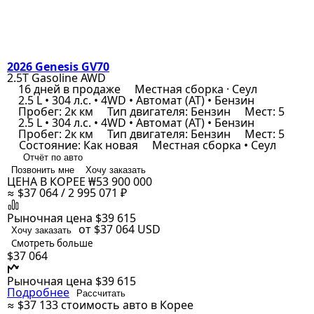
2026 Genesis GV70
2.5T Gasoline AWD
16 дней в продаже
Местная сборка · Сеул
2.5 L • 304 л.с. • 4WD • Автомат (AT) • Бензин
Пробег: 2к км
Тип двигателя: Бензин
Мест: 5
2.5 L • 304 л.с. • 4WD • Автомат (AT) • Бензин
Пробег: 2к км
Тип двигателя: Бензин
Мест: 5
Состояние: Как новая
Местная сборка • Сеул
Отчёт по авто
Позвонить мне
Хочу заказать
ЦЕНА В КОРЕЕ
₩53 900 000
≈ $37 064 / 2 995 071 ₽
Рыночная цена
$39 615
от $37 064
USD
Хочу заказать
Смотреть больше
$37 064
Рыночная цена
$39 615
Подробнее
Рассчитать
≈ $37 133
стоимость авто в Корее