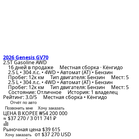
2026 Genesis GV70
2.5T Gasoline AWD
16 дней в продаже
Местная сборка · Кёнгидо
2.5 L • 304 л.с. • 4WD • Автомат (AT) • Бензин
Пробег: 12к км
Тип двигателя: Бензин
Мест: 5
2.5 L • 304 л.с. • 4WD • Автомат (AT) • Бензин
Пробег: 12к км
Тип двигателя: Бензин
Мест: 5
Состояние: Отличное
История: 1 владелец
Рейтинг: 3.0/5
Местная сборка • Кёнгидо
Отчёт по авто
Позвонить мне
Хочу заказать
ЦЕНА В КОРЕЕ
₩54 200 000
≈ $37 270 / 3 011 741 ₽
Рыночная цена
$39 615
от $37 270
USD
Хочу заказать