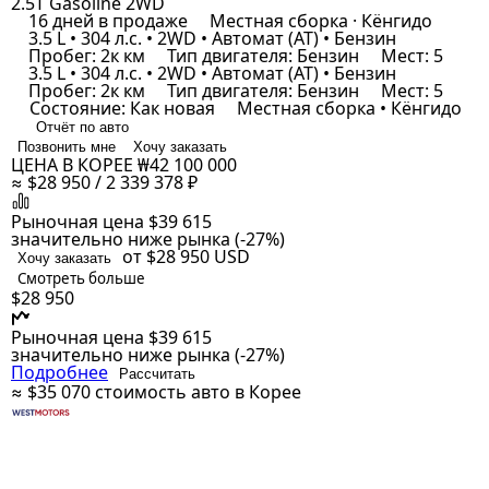
2.5T Gasoline 2WD
16 дней в продаже
Местная сборка · Кёнгидо
3.5 L • 304 л.с. • 2WD • Автомат (AT) • Бензин
Пробег: 2к км
Тип двигателя: Бензин
Мест: 5
3.5 L • 304 л.с. • 2WD • Автомат (AT) • Бензин
Пробег: 2к км
Тип двигателя: Бензин
Мест: 5
Состояние: Как новая
Местная сборка • Кёнгидо
Отчёт по авто
Позвонить мне
Хочу заказать
ЦЕНА В КОРЕЕ
₩42 100 000
≈ $28 950 / 2 339 378 ₽
Рыночная цена
$39 615
значительно ниже рынка (-27%)
от $28 950
USD
Хочу заказать
Смотреть больше
$28 950
Рыночная цена
$39 615
значительно ниже рынка (-27%)
Подробнее
Рассчитать
≈ $35 070
стоимость авто в Корее