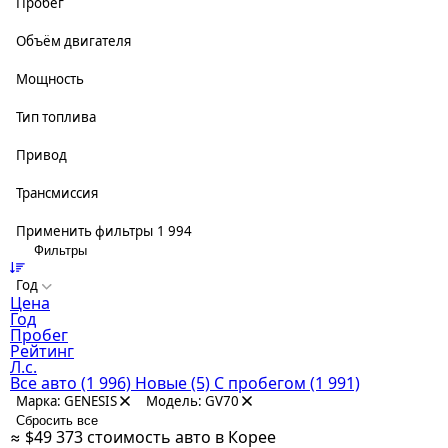
Пробег
Объём двигателя
Мощность
Тип топлива
Привод
Трансмиссия
Применить фильтры
1 994
Фильтры
Год
Цена
Год
Пробег
Рейтинг
Л.с.
Все авто
(1 996)
Новые
(5)
С пробегом
(1 991)
Марка: GENESIS
Модель: GV70
Сбросить все
≈ $49 373
стоимость авто в Корее