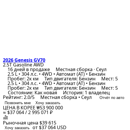
2026 Genesis GV70
2.5T Gasoline AWD
16 дней в продаже
Местная сборка · Сеул
2.5 L • 304 л.с. • 4WD • Автомат (AT) • Бензин
Пробег: 2к км
Тип двигателя: Бензин
Мест: 5
2.5 L • 304 л.с. • 4WD • Автомат (AT) • Бензин
Пробег: 2к км
Тип двигателя: Бензин
Мест: 5
Состояние: Как новая
История: 1 владелец
Рейтинг: 2.0/5
Местная сборка • Сеул
Отчёт по авто
Позвонить мне
Хочу заказать
ЦЕНА В КОРЕЕ
₩53 900 000
≈ $37 064 / 2 995 071 ₽
Рыночная цена
$39 615
от $37 064
USD
Хочу заказать