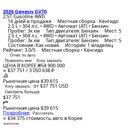
2026 Genesis GV70
2.5T Gasoline AWD
16 дней в продаже
Местная сборка · Кёнгидо
2.5 L • 304 л.с. • 4WD • Автомат (AT) • Бензин
Пробег: 3к км
Тип двигателя: Бензин
Мест: 5
2.5 L • 304 л.с. • 4WD • Автомат (AT) • Бензин
Пробег: 3к км
Тип двигателя: Бензин
Мест: 5
Состояние: Как новая
История: 1 владелец
Рейтинг: 3.0/5
Местная сборка • Кёнгидо
Отчёт по авто
Позвонить мне
Хочу заказать
ЦЕНА В КОРЕЕ
₩54 900 000
≈ $37 751 / 3 050 638 ₽
Рыночная цена
$39 615
от $37 751
USD
Хочу заказать
Смотреть больше
$37 751
Рыночная цена
$39 615
Подробнее
Рассчитать
≈ $34 375
стоимость авто в Корее