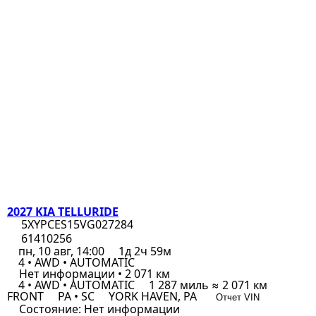
2027 KIA TELLURIDE
5XYPCES15VG027284
61410256
пн, 10 авг, 14:00
1д 2ч 59м
4 • AWD • AUTOMATIC
Нет информации • 2 071 км
4 • AWD • AUTOMATIC
1 287 миль ≈ 2 071 км
FRONT
PA • SC
YORK HAVEN, PA
Отчет VIN
Состояние:
Нет информации