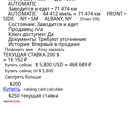
AUTOMATIC
Заводится и едет • 71 474 км
AUTOMATIC
44 412 миль ≈ 71 474 км
FRONT •
SIDE
NY • SM
ALBANY, NY
Отчет VIN
Состояние:
Заводится и едет
Продавец:
n/a
Ключ доступен:
Да
Документы:
Требуют уточнения
История:
Впервые в продаже
Позвонить мне
Хочу заказать
ТЕКУЩАЯ СТАВКА
200 $
≈ 16 162 ₽
$ 5,800
USD
≈ 468 689 ₽
Купить сейчас
от $ 5,800
Купить сейчас
Смотреть больше
$200
Купить
catalog.card.calculate
$250
текущая ставка