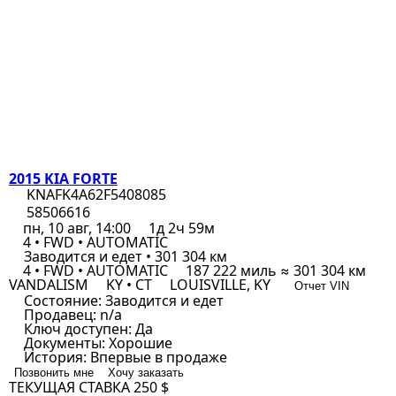
2015 KIA FORTE
KNAFK4A62F5408085
58506616
пн, 10 авг, 14:00
1д 2ч 59м
4 • FWD • AUTOMATIC
Заводится и едет • 301 304 км
4 • FWD • AUTOMATIC
187 222 миль ≈ 301 304 км
VANDALISM
KY • CT
LOUISVILLE, KY
Отчет VIN
Состояние:
Заводится и едет
Продавец:
n/a
Ключ доступен:
Да
Документы:
Хорошие
История:
Впервые в продаже
Позвонить мне
Хочу заказать
ТЕКУЩАЯ СТАВКА
250 $