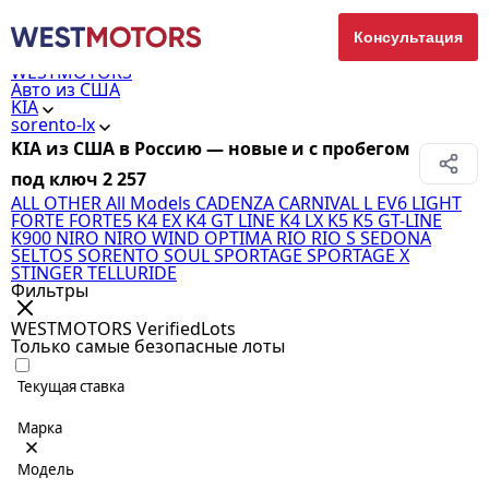
Консультация
WESTMOTORS
Авто из США
KIA
sorento-lx
KIA из США в Россию — новые и с пробегом
под ключ
2 257
ALL OTHER
All Models
CADENZA
CARNIVAL L
EV6 LIGHT
FORTE
FORTE5
K4 EX
K4 GT LINE
K4 LX
K5
K5 GT-LINE
K900
NIRO
NIRO WIND
OPTIMA
RIO
RIO S
SEDONA
SELTOS
SORENTO
SOUL
SPORTAGE
SPORTAGE X
STINGER
TELLURIDE
Фильтры
WESTMOTORS VerifiedLots
Только самые безопасные лоты
Текущая ставка
Марка
Модель