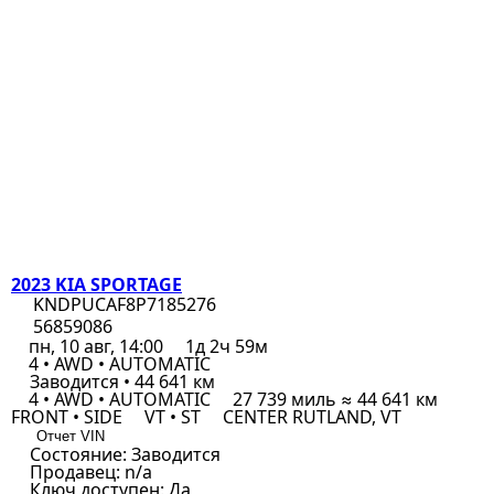
2023 KIA SPORTAGE
KNDPUCAF8P7185276
56859086
пн, 10 авг, 14:00
1д 2ч 59м
4 • AWD • AUTOMATIC
Заводится • 44 641 км
4 • AWD • AUTOMATIC
27 739 миль ≈ 44 641 км
FRONT • SIDE
VT • ST
CENTER RUTLAND, VT
Отчет VIN
Состояние:
Заводится
Продавец:
n/a
Ключ доступен:
Да