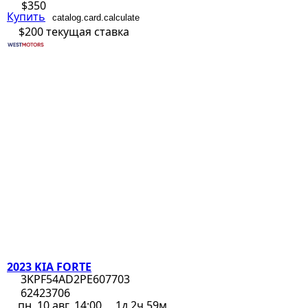
$350
Купить
catalog.card.calculate
$200
текущая ставка
2023 KIA FORTE
3KPF54AD2PE607703
62423706
пн, 10 авг, 14:00
1д 2ч 59м