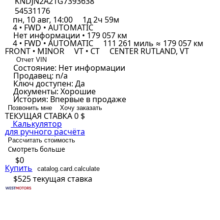
KNDJN2A21G7393638
54531176
пн, 10 авг, 14:00
1д 2ч 59м
4 • FWD • AUTOMATIC
Нет информации • 179 057 км
4 • FWD • AUTOMATIC
111 261 миль ≈ 179 057 км
FRONT • MINOR
VT • CT
CENTER RUTLAND, VT
Отчет VIN
Состояние:
Нет информации
Продавец:
n/a
Ключ доступен:
Да
Документы:
Хорошие
История:
Впервые в продаже
Позвонить мне
Хочу заказать
ТЕКУЩАЯ СТАВКА
0 $
Калькулятор
для ручного расчёта
Рассчитать стоимость
Смотреть больше
$0
Купить
catalog.card.calculate
$525
текущая ставка