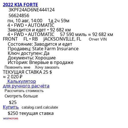
2022 KIA FORTE
3KPF24AD6NE444124
56624856
пн, 10 авг, 14:00
1д 2ч 59м
4 • FWD • AUTOMATIC
Заводится и едет • 92 682 км
4 • FWD • AUTOMATIC
57 590 миль ≈ 92 682 км
FRONT
FL • RB
JACKSONVILLE, FL
Отчет VIN
Состояние:
Заводится и едет
Продавец:
State Farm Insurance
Ключ доступен:
Да
Документы:
Хорошие
История:
Впервые в продаже
Позвонить мне
Хочу заказать
ТЕКУЩАЯ СТАВКА
25 $
≈ 2 020 ₽
Калькулятор
для ручного расчёта
Рассчитать стоимость
Смотреть больше
$25
Купить
catalog.card.calculate
$250
текущая ставка