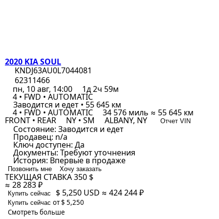
2020 KIA SOUL
KNDJ63AU0L7044081
62311466
пн, 10 авг, 14:00
1д 2ч 59м
4 • FWD • AUTOMATIC
Заводится и едет • 55 645 км
4 • FWD • AUTOMATIC
34 576 миль ≈ 55 645 км
FRONT • REAR
NY • SM
ALBANY, NY
Отчет VIN
Состояние:
Заводится и едет
Продавец:
n/a
Ключ доступен:
Да
Документы:
Требуют уточнения
История:
Впервые в продаже
Позвонить мне
Хочу заказать
ТЕКУЩАЯ СТАВКА
350 $
≈ 28 283 ₽
$ 5,250
USD
≈ 424 244 ₽
Купить сейчас
от $ 5,250
Купить сейчас
Смотреть больше