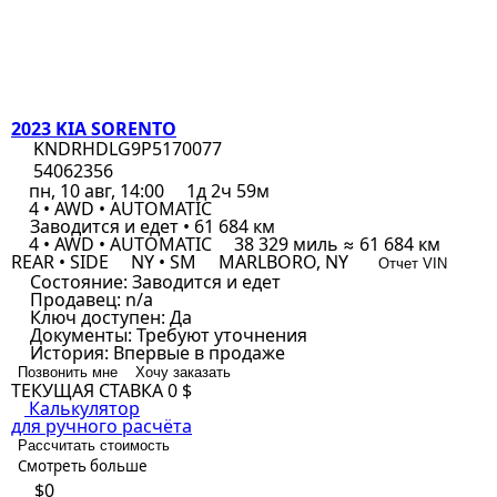
2023 KIA SORENTO
KNDRHDLG9P5170077
54062356
пн, 10 авг, 14:00
1д 2ч 59м
4 • AWD • AUTOMATIC
Заводится и едет • 61 684 км
4 • AWD • AUTOMATIC
38 329 миль ≈ 61 684 км
REAR • SIDE
NY • SM
MARLBORO, NY
Отчет VIN
Состояние:
Заводится и едет
Продавец:
n/a
Ключ доступен:
Да
Документы:
Требуют уточнения
История:
Впервые в продаже
Позвонить мне
Хочу заказать
ТЕКУЩАЯ СТАВКА
0 $
Калькулятор
для ручного расчёта
Рассчитать стоимость
Смотреть больше
$0