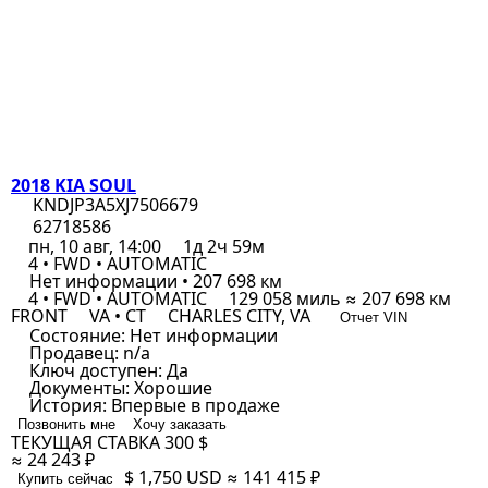
2018 KIA SOUL
KNDJP3A5XJ7506679
62718586
пн, 10 авг, 14:00
1д 2ч 59м
4 • FWD • AUTOMATIC
Нет информации • 207 698 км
4 • FWD • AUTOMATIC
129 058 миль ≈ 207 698 км
FRONT
VA • CT
CHARLES CITY, VA
Отчет VIN
Состояние:
Нет информации
Продавец:
n/a
Ключ доступен:
Да
Документы:
Хорошие
История:
Впервые в продаже
Позвонить мне
Хочу заказать
ТЕКУЩАЯ СТАВКА
300 $
≈ 24 243 ₽
$ 1,750
USD
≈ 141 415 ₽
Купить сейчас