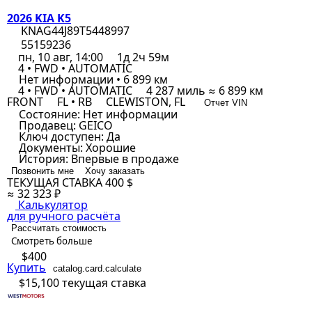
2026 KIA K5
KNAG44J89T5448997
55159236
пн, 10 авг, 14:00
1д 2ч 59м
4 • FWD • AUTOMATIC
Нет информации • 6 899 км
4 • FWD • AUTOMATIC
4 287 миль ≈ 6 899 км
FRONT
FL • RB
CLEWISTON, FL
Отчет VIN
Состояние:
Нет информации
Продавец:
GEICO
Ключ доступен:
Да
Документы:
Хорошие
История:
Впервые в продаже
Позвонить мне
Хочу заказать
ТЕКУЩАЯ СТАВКА
400 $
≈ 32 323 ₽
Калькулятор
для ручного расчёта
Рассчитать стоимость
Смотреть больше
$400
Купить
catalog.card.calculate
$15,100
текущая ставка