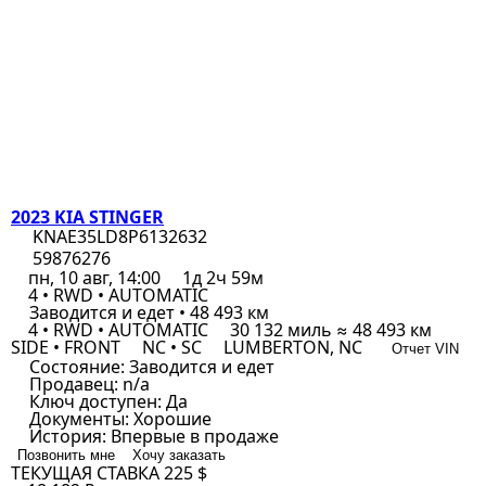
2023 KIA STINGER
KNAE35LD8P6132632
59876276
пн, 10 авг, 14:00
1д 2ч 59м
4 • RWD • AUTOMATIC
Заводится и едет • 48 493 км
4 • RWD • AUTOMATIC
30 132 миль ≈ 48 493 км
SIDE • FRONT
NC • SC
LUMBERTON, NC
Отчет VIN
Состояние:
Заводится и едет
Продавец:
n/a
Ключ доступен:
Да
Документы:
Хорошие
История:
Впервые в продаже
Позвонить мне
Хочу заказать
ТЕКУЩАЯ СТАВКА
225 $