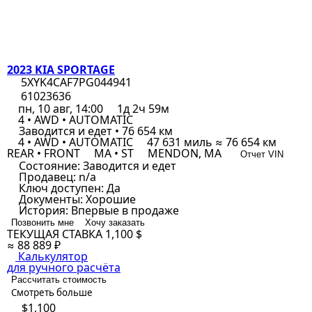
2023 KIA SPORTAGE
5XYK4CAF7PG044941
61023636
пн, 10 авг, 14:00
1д 2ч 59м
4 • AWD • AUTOMATIC
Заводится и едет • 76 654 км
4 • AWD • AUTOMATIC
47 631 миль ≈ 76 654 км
REAR • FRONT
MA • ST
MENDON, MA
Отчет VIN
Состояние:
Заводится и едет
Продавец:
n/a
Ключ доступен:
Да
Документы:
Хорошие
История:
Впервые в продаже
Позвонить мне
Хочу заказать
ТЕКУЩАЯ СТАВКА
1,100 $
≈ 88 889 ₽
Калькулятор
для ручного расчёта
Рассчитать стоимость
Смотреть больше
$1,100