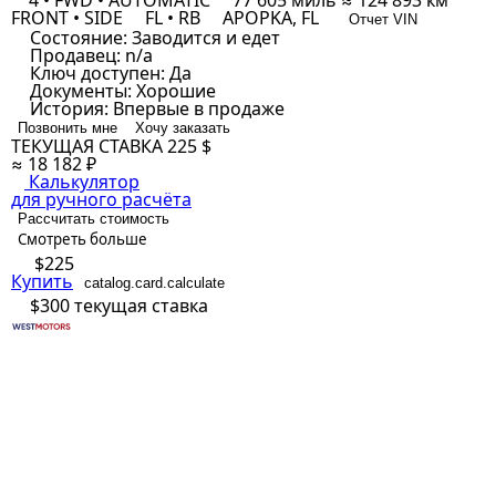
4 • FWD • AUTOMATIC
77 605 миль ≈ 124 893 км
FRONT • SIDE
FL • RB
APOPKA, FL
Отчет VIN
Состояние:
Заводится и едет
Продавец:
n/a
Ключ доступен:
Да
Документы:
Хорошие
История:
Впервые в продаже
Позвонить мне
Хочу заказать
ТЕКУЩАЯ СТАВКА
225 $
≈ 18 182 ₽
Калькулятор
для ручного расчёта
Рассчитать стоимость
Смотреть больше
$225
Купить
catalog.card.calculate
$300
текущая ставка