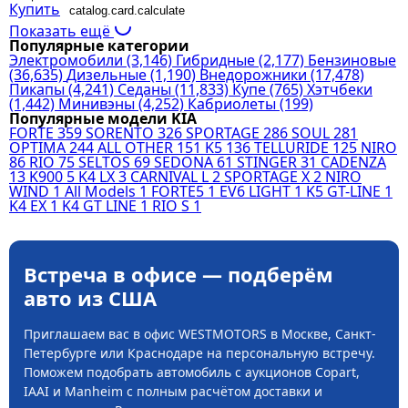
Купить
catalog.card.calculate
Показать ещё
Популярные категории
Электромобили
(3,146)
Гибридные
(2,177)
Бензиновые
(36,635)
Дизельные
(1,190)
Внедорожники
(17,478)
Пикапы
(4,241)
Седаны
(11,833)
Купе
(765)
Хэтчбеки
(1,442)
Минивэны
(4,252)
Кабриолеты
(199)
Популярные модели KIA
FORTE
359
SORENTO
326
SPORTAGE
286
SOUL
281
OPTIMA
244
ALL OTHER
151
K5
136
TELLURIDE
125
NIRO
86
RIO
75
SELTOS
69
SEDONA
61
STINGER
31
CADENZA
13
K900
5
K4 LX
3
CARNIVAL L
2
SPORTAGE X
2
NIRO
WIND
1
All Models
1
FORTE5
1
EV6 LIGHT
1
K5 GT-LINE
1
K4 EX
1
K4 GT LINE
1
RIO S
1
Встреча в офисе — подберём
авто из США
Приглашаем вас в офис WESTMOTORS в Москве, Санкт-
Петербурге или Краснодаре на персональную встречу.
Поможем подобрать автомобиль с аукционов Copart,
IAAI и Manheim с полным расчётом доставки и