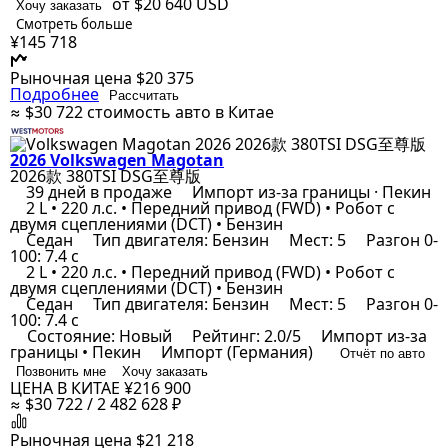
от $20 640
USD
Хочу заказать
Смотреть больше
¥145 718
Рыночная цена
$20 375
Подробнее
Рассчитать
≈ $30 722
стоимость авто в Китае
2026 Volkswagen Magotan
2026款 380TSI DSG至尊版
39 дней в продаже
Импорт из-за границы · Пекин
2 L • 220 л.с. • Передний привод (FWD) • Робот с
двумя сцеплениями (DCT) • Бензин
Седан
Тип двигателя: Бензин
Мест: 5
Разгон 0-
100: 7.4 с
2 L • 220 л.с. • Передний привод (FWD) • Робот с
двумя сцеплениями (DCT) • Бензин
Седан
Тип двигателя: Бензин
Мест: 5
Разгон 0-
100: 7.4 с
Состояние: Новый
Рейтинг: 2.0/5
Импорт из-за
границы • Пекин
Импорт (Германия)
Отчёт по авто
Позвонить мне
Хочу заказать
ЦЕНА В КИТАЕ
¥216 900
≈ $30 722 / 2 482 628 ₽
Рыночная цена
$21 218