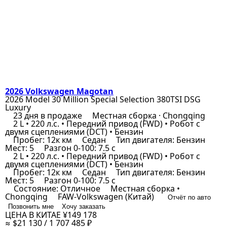
2026 Volkswagen Magotan
2026 Model 30 Million Special Selection 380TSI DSG
Luxury
23 дня в продаже
Местная сборка · Chongqing
2 L • 220 л.с. • Передний привод (FWD) • Робот с
двумя сцеплениями (DCT) • Бензин
Пробег: 12к км
Седан
Тип двигателя: Бензин
Мест: 5
Разгон 0-100: 7.5 с
2 L • 220 л.с. • Передний привод (FWD) • Робот с
двумя сцеплениями (DCT) • Бензин
Пробег: 12к км
Седан
Тип двигателя: Бензин
Мест: 5
Разгон 0-100: 7.5 с
Состояние: Отличное
Местная сборка •
Chongqing
FAW-Volkswagen (Китай)
Отчёт по авто
Позвонить мне
Хочу заказать
ЦЕНА В КИТАЕ
¥149 178
≈ $21 130 / 1 707 485 ₽