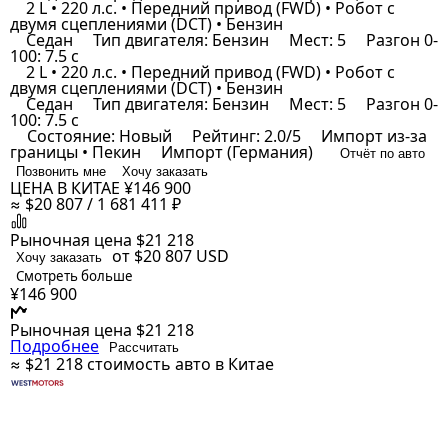
2 L • 220 л.с. • Передний привод (FWD) • Робот с
двумя сцеплениями (DCT) • Бензин
Седан
Тип двигателя: Бензин
Мест: 5
Разгон 0-
100: 7.5 с
2 L • 220 л.с. • Передний привод (FWD) • Робот с
двумя сцеплениями (DCT) • Бензин
Седан
Тип двигателя: Бензин
Мест: 5
Разгон 0-
100: 7.5 с
Состояние: Новый
Рейтинг: 2.0/5
Импорт из-за
границы • Пекин
Импорт (Германия)
Отчёт по авто
Позвонить мне
Хочу заказать
ЦЕНА В КИТАЕ
¥146 900
≈ $20 807 / 1 681 411 ₽
Рыночная цена
$21 218
от $20 807
USD
Хочу заказать
Смотреть больше
¥146 900
Рыночная цена
$21 218
Подробнее
Рассчитать
≈ $21 218
стоимость авто в Китае