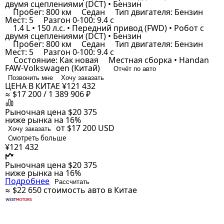
двумя сцеплениями (DCT) • Бензин
Пробег: 800 км
Седан
Тип двигателя: Бензин
Мест: 5
Разгон 0-100: 9.4 с
1.4 L • 150 л.с. • Передний привод (FWD) • Робот с
двумя сцеплениями (DCT) • Бензин
Пробег: 800 км
Седан
Тип двигателя: Бензин
Мест: 5
Разгон 0-100: 9.4 с
Состояние: Как новая
Местная сборка • Handan
FAW-Volkswagen (Китай)
Отчёт по авто
Позвонить мне
Хочу заказать
ЦЕНА В КИТАЕ
¥121 432
≈ $17 200 / 1 389 906 ₽
Рыночная цена
$20 375
ниже рынка на 16%
от $17 200
USD
Хочу заказать
Смотреть больше
¥121 432
Рыночная цена
$20 375
ниже рынка на 16%
Подробнее
Рассчитать
≈ $22 650
стоимость авто в Китае