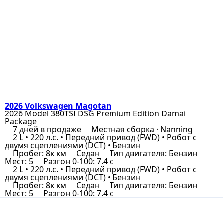
2026 Volkswagen Magotan
2026 Model 380TSI DSG Premium Edition Damai
Package
7 дней в продаже
Местная сборка · Nanning
2 L • 220 л.с. • Передний привод (FWD) • Робот с
двумя сцеплениями (DCT) • Бензин
Пробег: 8к км
Седан
Тип двигателя: Бензин
Мест: 5
Разгон 0-100: 7.4 с
2 L • 220 л.с. • Передний привод (FWD) • Робот с
двумя сцеплениями (DCT) • Бензин
Пробег: 8к км
Седан
Тип двигателя: Бензин
Мест: 5
Разгон 0-100: 7.4 с
Состояние: Отличное
Местная сборка • Nanning
FAW-Volkswagen (Китай)
Отчёт по авто
Позвонить мне
Хочу заказать