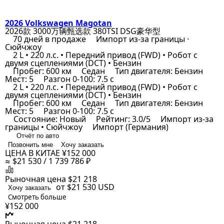
2026 Volkswagen Magotan
2026款 3000万辆甄选款 380TSI DSG豪华型
70 дней в продаже
Импорт из-за границы ·
Сюйчжоу
2 L • 220 л.с. • Передний привод (FWD) • Робот с
двумя сцеплениями (DCT) • Бензин
Пробег: 600 км
Седан
Тип двигателя: Бензин
Мест: 5
Разгон 0-100: 7.5 с
2 L • 220 л.с. • Передний привод (FWD) • Робот с
двумя сцеплениями (DCT) • Бензин
Пробег: 600 км
Седан
Тип двигателя: Бензин
Мест: 5
Разгон 0-100: 7.5 с
Состояние: Новый
Рейтинг: 3.0/5
Импорт из-за
границы • Сюйчжоу
Импорт (Германия)
Отчёт по авто
Позвонить мне
Хочу заказать
ЦЕНА В КИТАЕ
¥152 000
≈ $21 530 / 1 739 786 ₽
Рыночная цена
$21 218
от $21 530
USD
Хочу заказать
Смотреть больше
¥152 000