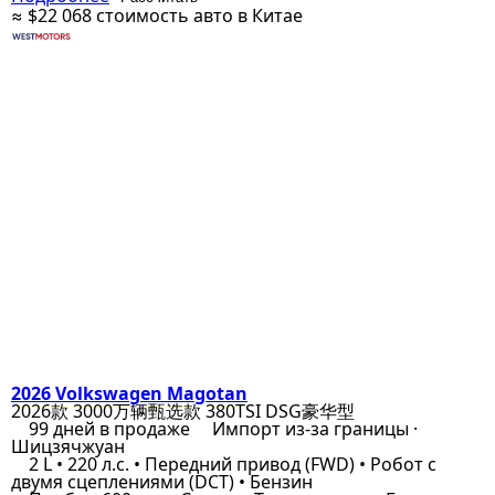
≈ $22 068
стоимость авто в Китае
2026 Volkswagen Magotan
2026款 3000万辆甄选款 380TSI DSG豪华型
99 дней в продаже
Импорт из-за границы ·
Шицзячжуан
2 L • 220 л.с. • Передний привод (FWD) • Робот с
двумя сцеплениями (DCT) • Бензин