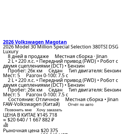
2026 Volkswagen Magotan
2026 Model 30 Million Special Selection 380TSI DSG
Luxury
8 дней в продаже
Местная сборка · Jinan
2 L • 220 л.с. • Передний привод (FWD) • Робот с
двумя сцеплениями (DCT) • Бензин
Пробег: 26к км
Седан
Тип двигателя: Бензин
Мест: 5
Разгон 0-100: 7.5 с
2 L • 220 л.с. • Передний привод (FWD) • Робот с
двумя сцеплениями (DCT) • Бензин
Пробег: 26к км
Седан
Тип двигателя: Бензин
Мест: 5
Разгон 0-100: 7.5 с
Состояние: Отличное
Местная сборка • Jinan
FAW-Volkswagen (Китай)
Отчёт по авто
Позвонить мне
Хочу заказать
ЦЕНА В КИТАЕ
¥145 718
≈ $20 640 / 1 667 882 ₽
Рыночная цена
$20 375