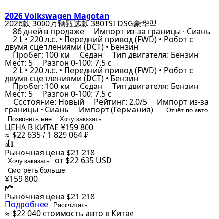
2026 Volkswagen Magotan
2026款 3000万辆甄选款 380TSI DSG豪华型
86 дней в продаже
Импорт из-за границы · Сиань
2 L • 220 л.с. • Передний привод (FWD) • Робот с
двумя сцеплениями (DCT) • Бензин
Пробег: 100 км
Седан
Тип двигателя: Бензин
Мест: 5
Разгон 0-100: 7.5 с
2 L • 220 л.с. • Передний привод (FWD) • Робот с
двумя сцеплениями (DCT) • Бензин
Пробег: 100 км
Седан
Тип двигателя: Бензин
Мест: 5
Разгон 0-100: 7.5 с
Состояние: Новый
Рейтинг: 2.0/5
Импорт из-за
границы • Сиань
Импорт (Германия)
Отчёт по авто
Позвонить мне
Хочу заказать
ЦЕНА В КИТАЕ
¥159 800
≈ $22 635 / 1 829 064 ₽
Рыночная цена
$21 218
от $22 635
USD
Хочу заказать
Смотреть больше
¥159 800
Рыночная цена
$21 218
Подробнее
Рассчитать
≈ $22 040
стоимость авто в Китае