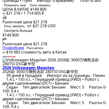
границы • Пуян
Импорт (Германия)
Отчёт по авто
Позвонить мне
Хочу заказать
ЦЕНА В КИТАЕ
¥149 800
≈ $21 218 / 1 714 605 ₽
Рыночная цена
$21 218
от $21 218
USD
Хочу заказать
Смотреть больше
¥149 800
Рыночная цена
$21 218
Подробнее
Рассчитать
≈ $16 983
стоимость авто в Китае
2026 Volkswagen Magotan
2026款 3000万辆甄选款 280TSI DSG豪华型
39 дней в продаже
Импорт из-за границы · Пекин
1.4 L • 150 л.с. • Передний привод (FWD) • Робот с
двумя сцеплениями (DCT) • Бензин
Седан
Тип двигателя: Бензин
Мест: 5
Разгон 0-
100: 9.4 с
1.4 L • 150 л.с. • Передний привод (FWD) • Робот с
двумя сцеплениями (DCT) • Бензин
Седан
Тип двигателя: Бензин
Мест: 5
Разгон 0-
100: 9.4 с