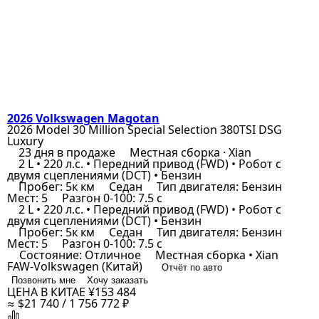
2026 Volkswagen Magotan
2026 Model 30 Million Special Selection 380TSI DSG
Luxury
23 дня в продаже
Местная сборка · Xian
2 L • 220 л.с. • Передний привод (FWD) • Робот с
двумя сцеплениями (DCT) • Бензин
Пробег: 5к км
Седан
Тип двигателя: Бензин
Мест: 5
Разгон 0-100: 7.5 с
2 L • 220 л.с. • Передний привод (FWD) • Робот с
двумя сцеплениями (DCT) • Бензин
Пробег: 5к км
Седан
Тип двигателя: Бензин
Мест: 5
Разгон 0-100: 7.5 с
Состояние: Отличное
Местная сборка • Xian
FAW-Volkswagen (Китай)
Отчёт по авто
Позвонить мне
Хочу заказать
ЦЕНА В КИТАЕ
¥153 484
≈ $21 740 / 1 756 772 ₽