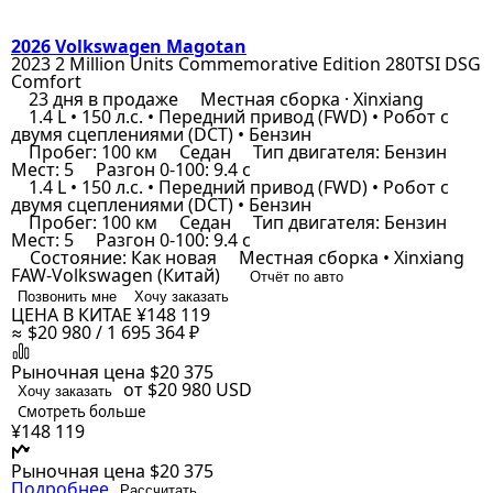
2026 Volkswagen Magotan
2023 2 Million Units Commemorative Edition 280TSI DSG
Comfort
23 дня в продаже
Местная сборка · Xinxiang
1.4 L • 150 л.с. • Передний привод (FWD) • Робот с
двумя сцеплениями (DCT) • Бензин
Пробег: 100 км
Седан
Тип двигателя: Бензин
Мест: 5
Разгон 0-100: 9.4 с
1.4 L • 150 л.с. • Передний привод (FWD) • Робот с
двумя сцеплениями (DCT) • Бензин
Пробег: 100 км
Седан
Тип двигателя: Бензин
Мест: 5
Разгон 0-100: 9.4 с
Состояние: Как новая
Местная сборка • Xinxiang
FAW-Volkswagen (Китай)
Отчёт по авто
Позвонить мне
Хочу заказать
ЦЕНА В КИТАЕ
¥148 119
≈ $20 980 / 1 695 364 ₽
Рыночная цена
$20 375
от $20 980
USD
Хочу заказать
Смотреть больше
¥148 119
Рыночная цена
$20 375
Подробнее
Рассчитать