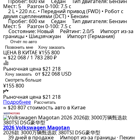
Пробег: 600 км
Седан
Тип двигателя: Бензин
Мест: 5
Разгон 0-100: 7.5 с
2 L • 220 л.с. • Передний привод (FWD) • Робот с
двумя сцеплениями (DCT) • Бензин
Пробег: 600 км
Седан
Тип двигателя: Бензин
Мест: 5
Разгон 0-100: 7.5 с
Состояние: Новый
Рейтинг: 2.0/5
Импорт из-за
границы • Шицзячжуан
Импорт (Германия)
Отчёт по авто
Позвонить мне
Хочу заказать
ЦЕНА В КИТАЕ
¥155 800
≈ $22 068 / 1 783 280 ₽
Рыночная цена
$21 218
от $22 068
USD
Хочу заказать
Смотреть больше
¥155 800
Рыночная цена
$21 218
Подробнее
Рассчитать
≈ $20 807
стоимость авто в Китае
2026 Volkswagen Magotan
2026款 3000万辆甄选款 380TSI DSG豪华型
39 дней в продаже
Импорт из-за границы · Пекин