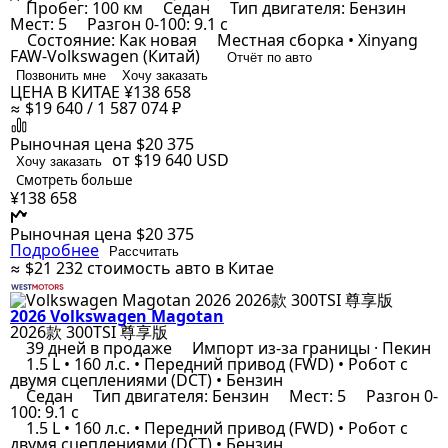
Пробег: 100 км
Седан
Тип двигателя: Бензин
Мест: 5
Разгон 0-100: 9.1 с
Состояние: Как новая
Местная сборка • Xinyang
FAW-Volkswagen (Китай)
Отчёт по авто
Позвонить мне
Хочу заказать
ЦЕНА В КИТАЕ
¥138 658
≈ $19 640 / 1 587 074 ₽
Рыночная цена
$20 375
от $19 640
USD
Хочу заказать
Смотреть больше
¥138 658
Рыночная цена
$20 375
Подробнее
Рассчитать
≈ $21 232
стоимость авто в Китае
2026 Volkswagen Magotan
2026款 300TSI 尊享版
39 дней в продаже
Импорт из-за границы · Пекин
1.5 L • 160 л.с. • Передний привод (FWD) • Робот с
двумя сцеплениями (DCT) • Бензин
Седан
Тип двигателя: Бензин
Мест: 5
Разгон 0-
100: 9.1 с
1.5 L • 160 л.с. • Передний привод (FWD) • Робот с
двумя сцеплениями (DCT) • Бензин