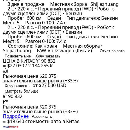
3 дня в продаже
Местная сборка · Shijiazhuang
2 L • 220 л.с. • Передний привод (FWD) • Робот с
двумя сцеплениями (DCT) • Бензин
Пробег: 600 км
Седан
Тип двигателя: Бензин
Мест: 5
Разгон 0-100: 7.4 с
2 L • 220 л.с. • Передний привод (FWD) • Робот с
двумя сцеплениями (DCT) • Бензин
Пробег: 600 км
Седан
Тип двигателя: Бензин
Мест: 5
Разгон 0-100: 7.4 с
Состояние: Как новая
Местная сборка •
Shijiazhuang
FAW-Volkswagen (Китай)
Отчёт по авто
Позвонить мне
Хочу заказать
ЦЕНА В КИТАЕ
¥190 832
≈ $27 030 / 2 184 255 ₽
Рыночная цена
$20 375
значительно выше рынка (+33%)
от $27 030
USD
Хочу заказать
Смотреть больше
¥190 832
Рыночная цена
$20 375
значительно выше рынка (+33%)
Подробнее
Рассчитать
≈ $19 640
стоимость авто в Китае