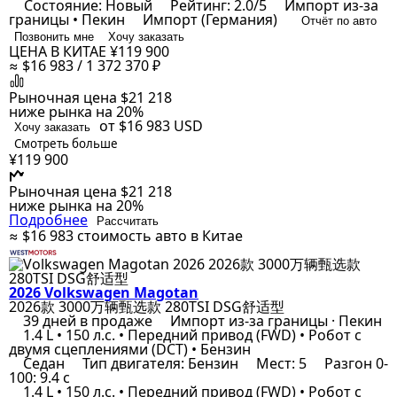
Состояние: Новый
Рейтинг: 2.0/5
Импорт из-за
границы • Пекин
Импорт (Германия)
Отчёт по авто
Позвонить мне
Хочу заказать
ЦЕНА В КИТАЕ
¥119 900
≈ $16 983 / 1 372 370 ₽
Рыночная цена
$21 218
ниже рынка на 20%
от $16 983
USD
Хочу заказать
Смотреть больше
¥119 900
Рыночная цена
$21 218
ниже рынка на 20%
Подробнее
Рассчитать
≈ $16 983
стоимость авто в Китае
2026 Volkswagen Magotan
2026款 3000万辆甄选款 280TSI DSG舒适型
39 дней в продаже
Импорт из-за границы · Пекин
1.4 L • 150 л.с. • Передний привод (FWD) • Робот с
двумя сцеплениями (DCT) • Бензин
Седан
Тип двигателя: Бензин
Мест: 5
Разгон 0-
100: 9.4 с
1.4 L • 150 л.с. • Передний привод (FWD) • Робот с