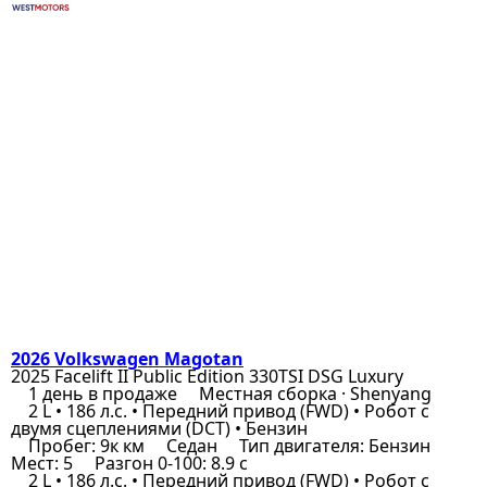
2026 Volkswagen Magotan
2025 Facelift II Public Edition 330TSI DSG Luxury
1 день в продаже
Местная сборка · Shenyang
2 L • 186 л.с. • Передний привод (FWD) • Робот с
двумя сцеплениями (DCT) • Бензин
Пробег: 9к км
Седан
Тип двигателя: Бензин
Мест: 5
Разгон 0-100: 8.9 с
2 L • 186 л.с. • Передний привод (FWD) • Робот с