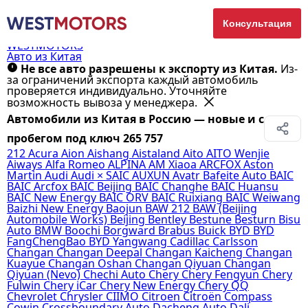
Консультация
WESTMOTORS
Авто из Китая
Не все авто разрешены к экспорту из Китая.
Из-
за ограничений экспорта каждый автомобиль
проверяется индивидуально. Уточняйте
возможность вывоза у менеджера.
Автомобили из Китая в Россию — новые и с
пробегом под ключ
265 757
212
Acura
Aion
Aishang
Aistaland
Aito
AITO Wenjie
Aiways
Alfa Romeo
ALPINA
AM Xiaoa
ARCFOX
Aston
Martin
Audi
Audi × SAIC
AUXUN
Avatr
Bafeite Auto
BAIC
BAIC Arcfox
BAIC Beijing
BAIC Changhe
BAIC Huansu
BAIC New Energy
BAIC ORV
BAIC Ruixiang
BAIC Weiwang
Baizhi New Energy
Baojun
BAW 212
BAW (Beijing
Automobile Works)
Beijing
Bentley
Bestune
Besturn
Bisu
Auto
BMW
Boochi
Borgward
Brabus
Buick
BYD
BYD
FangChengBao
BYD Yangwang
Cadillac
Carlsson
Changan
Changan Deepal
Changan Kaicheng
Changan
Kuayue
Changan Oshan
Changan Qiyuan
Changan
Qiyuan (Nevo)
Chechi Auto
Chery
Chery Fengyun
Chery
Fulwin
Chery iCar
Chery New Energy
Chery QQ
Chevrolet
Chrysler
CIIMO
Citroen
Citroën
Compass
Cowin
Crossboundary Auto
Dacheng Auto
Dali