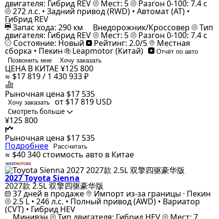
двигателя: Гибрид REV
Мест: 5
Разгон 0-100: 7.4 с
272 л.с. • Задний привод (RWD) • Автомат (AT) •
Гибрид REV
Запас хода: 290 км
Внедорожник/Кроссовер
Тип
двигателя: Гибрид REV
Мест: 5
Разгон 0-100: 7.4 с
Состояние: Новый
Рейтинг: 2.0/5
Местная
сборка • Пекин
Leapmotor (Китай)
Отчёт по авто
Позвонить мне
Хочу заказать
ЦЕНА В КИТАЕ
¥125 800
≈ $17 819 / 1 430 933 ₽
Рыночная цена
$17 535
от $17 819
USD
Хочу заказать
Смотреть больше
¥125 800
Рыночная цена
$17 535
Подробнее
Рассчитать
≈ $40 340
стоимость авто в Китае
2027 Toyota Sienna
2027款 2.5L 双擎四驱豪华版
37 дней в продаже
Импорт из-за границы · Пекин
2.5 L • 246 л.с. • Полный привод (AWD) • Вариатор
(CVT) • Гибрид HEV
Минивэн
Тип двигателя: Гибрид HEV
Мест: 7