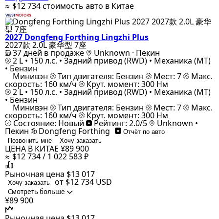
≈ $12 734
стоимость авто в Китае
2027 Dongfeng Forthing Lingzhi Plus
2027款 2.0L 豪华型 7座
37 дней в продаже
Unknown · Пекин
2 L • 150 л.с. • Задний привод (RWD) • Механика (MT)
• Бензин
Минивэн
Тип двигателя: Бензин
Мест: 7
Макс.
скорость: 160 км/ч
Крут. момент: 300 Нм
2 L • 150 л.с. • Задний привод (RWD) • Механика (MT)
• Бензин
Минивэн
Тип двигателя: Бензин
Мест: 7
Макс.
скорость: 160 км/ч
Крут. момент: 300 Нм
Состояние: Новый
Рейтинг: 2.0/5
Unknown •
Пекин
Dongfeng Forthing
Отчёт по авто
Позвонить мне
Хочу заказать
ЦЕНА В КИТАЕ
¥89 900
≈ $12 734 / 1 022 583 ₽
Рыночная цена
$13 017
от $12 734
USD
Хочу заказать
Смотреть больше
¥89 900
Рыночная цена
$13 017