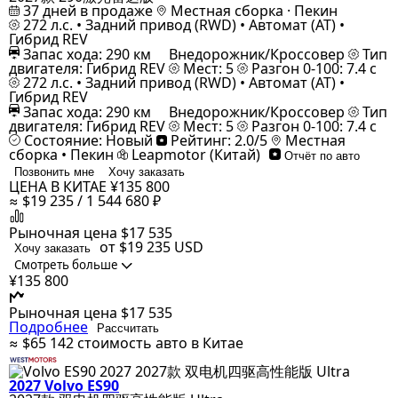
37 дней в продаже
Местная сборка · Пекин
272 л.с. • Задний привод (RWD) • Автомат (AT) •
Гибрид REV
Запас хода: 290 км
Внедорожник/Кроссовер
Тип
двигателя: Гибрид REV
Мест: 5
Разгон 0-100: 7.4 с
272 л.с. • Задний привод (RWD) • Автомат (AT) •
Гибрид REV
Запас хода: 290 км
Внедорожник/Кроссовер
Тип
двигателя: Гибрид REV
Мест: 5
Разгон 0-100: 7.4 с
Состояние: Новый
Рейтинг: 2.0/5
Местная
сборка • Пекин
Leapmotor (Китай)
Отчёт по авто
Позвонить мне
Хочу заказать
ЦЕНА В КИТАЕ
¥135 800
≈ $19 235 / 1 544 680 ₽
Рыночная цена
$17 535
от $19 235
USD
Хочу заказать
Смотреть больше
¥135 800
Рыночная цена
$17 535
Подробнее
Рассчитать
≈ $65 142
стоимость авто в Китае
2027 Volvo ES90