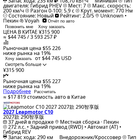
Запас хода: 235 км
108,70 кВт·ч
Минивэн
Тип
двигателя: Гибрид PHEV
Мест: 7
Макс. скорость:
200 км/ч
Разгон 0-100: 5.9 с
Крут. момент: 770 Нм
Состояние: Новый
Рейтинг: 2.0/5
Unknown •
Пекин
Voyah
Отчёт по авто
Позвонить мне
Хочу заказать
ЦЕНА В КИТАЕ
¥315 900
≈ $44 745 / 3 593 257 ₽
Рыночная цена
$55 226
ниже рынка на 19%
от $44 745
USD
Хочу заказать
Смотреть больше
¥315 900
Рыночная цена
$55 227
ниже рынка на 19%
Подробнее
Рассчитать
≈ $17 819
стоимость авто в Китае
2027 Leapmotor C10
2027款 290智享版
37 дней в продаже
Местная сборка · Пекин
272 л.с. • Задний привод (RWD) • Автомат (AT) •
Гибрид REV
Запас хода: 290 км
Внедорожник/Кроссовер
Тип