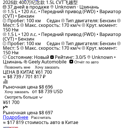
2026款 400万纪念款 1.5L CVT飞越型
37 дней в продаже
Unknown · Цзинань
1.5 L • 120 л.с. • Передний привод (FWD) • Вариатор
(CVT) • Бензин
Пробег: 100 км
Седан
Тип двигателя: Бензин
Мест: 5
Макс. скорость: 170 км/ч
Крут. момент:
150 Нм
1.5 L • 120 л.с. • Передний привод (FWD) • Вариатор
(CVT) • Бензин
Пробег: 100 км
Седан
Тип двигателя: Бензин
Мест: 5
Макс. скорость: 170 км/ч
Крут. момент:
150 Нм
Состояние: Новый
Рейтинг: 3.0/5
Unknown •
Цзинань
Geely Automobile
Отчёт по авто
Позвонить мне
Хочу заказать
ЦЕНА В КИТАЕ
¥61 700
≈ $8 739 / 701 817 ₽
Рыночная цена
$8 696
от $8 739
USD
Хочу заказать
Смотреть больше
¥61 700
Рыночная цена
$8 697
Подробнее
Рассчитать
≈ $17 819
стоимость авто в Китае