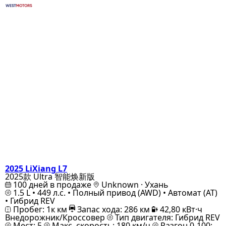
2025 LiXiang L7
2025款 Ultra 智能焕新版
100 дней в продаже
Unknown · Ухань
1.5 L • 449 л.с. • Полный привод (AWD) • Автомат (AT)
• Гибрид REV
Пробег: 1к км
Запас хода: 286 км
42,80 кВт·ч
Внедорожник/Кроссовер
Тип двигателя: Гибрид REV
Мест: 5
Макс. скорость: 180 км/ч
Разгон 0-100: