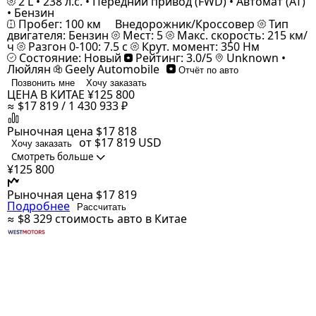
2 L • 238 л.с. • Передний привод (FWD) • Автомат (AT)
• Бензин
Пробег: 100 км
Внедорожник/Кроссовер
Тип
двигателя: Бензин
Мест: 5
Макс. скорость: 215 км/
ч
Разгон 0-100: 7.5 с
Крут. момент: 350 Нм
Состояние: Новый
Рейтинг: 3.0/5
Unknown •
Люйлян
Geely Automobile
Отчёт по авто
Позвонить мне
Хочу заказать
ЦЕНА В КИТАЕ
¥125 800
≈ $17 819 / 1 430 933 ₽
Рыночная цена
$17 818
от $17 819
USD
Хочу заказать
Смотреть больше
¥125 800
Рыночная цена
$17 819
Подробнее
Рассчитать
≈ $8 329
стоимость авто в Китае