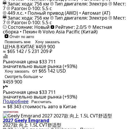
Запас хода: 756 км
Тип двигателя: Электро
Мест:
7
Разгон 0-100: 5.5 с
449 л.с. • Полный привод (AWD) • Автомат (AT)
Запас хода: 756 км
Тип двигателя: Электро
Мест:
7
Разгон 0-100: 5.5 с
Состояние: Новый
Рейтинг: 2.0/5
Местная
сборка • Пекин
Volvo Asia Pacific (Китай)
Отчёт по авто
Позвонить мне
Хочу заказать
ЦЕНА В КИТАЕ
¥459 900
≈ $65 142 / 5 231 209 ₽
Рыночная цена
$33 711
значительно выше рынка (+93%)
от $65 142
USD
Хочу заказать
Смотреть больше
¥459 900
Рыночная цена
$33 711
значительно выше рынка (+93%)
Подробнее
Рассчитать
≈ $8 343
стоимость авто в Китае
2027 Geely Emgrand
2027款 向上 1.5L CVT舒适型