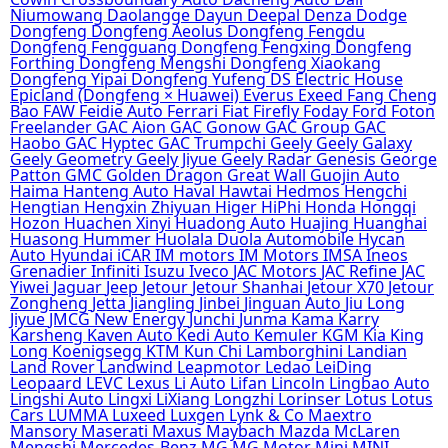
Niumowang
Daolangge
Dayun
Deepal
Denza
Dodge
Dongfeng
Dongfeng Aeolus
Dongfeng Fengdu
Dongfeng Fengguang
Dongfeng Fengxing
Dongfeng
Forthing
Dongfeng Mengshi
Dongfeng Xiaokang
Dongfeng Yipai
Dongfeng Yufeng
DS
Electric House
Epicland (Dongfeng × Huawei)
Everus
Exeed
Fang Cheng
Bao
FAW
Feidie Auto
Ferrari
Fiat
Firefly
Foday
Ford
Foton
Freelander
GAC Aion
GAC Gonow
GAC Group
GAC
Haobo
GAC Hyptec
GAC Trumpchi
Geely
Geely Galaxy
Geely Geometry
Geely Jiyue
Geely Radar
Genesis
George
Patton
GMC
Golden Dragon
Great Wall
Guojin Auto
Haima
Hanteng Auto
Haval
Hawtai
Hedmos
Hengchi
Hengtian
Hengxin Zhiyuan
Higer
HiPhi
Honda
Hongqi
Hozon
Huachen Xinyi
Huadong Auto
Huajing
Huanghai
Huasong
Hummer
Huolala Duola Automobile
Hycan
Auto
Hyundai
iCAR
IM motors
IM Motors
IMSA
Ineos
Grenadier
Infiniti
Isuzu
Iveco
JAC Motors
JAC Refine
JAC
Yiwei
Jaguar
Jeep
Jetour
Jetour Shanhai
Jetour X70
Jetour
Zongheng
Jetta
Jiangling
Jinbei
Jinguan Auto
Jiu Long
Jiyue
JMCG New Energy
Junchi
Junma
Kama
Karry
Karsheng
Kaven Auto
Kedi Auto
Kemuler
KGM
Kia
King
Long
Koenigsegg
KTM
Kun Chi
Lamborghini
Landian
Land Rover
Landwind
Leapmotor
Ledao
LeiDing
Leopaard
LEVC
Lexus
Li Auto
Lifan
Lincoln
Lingbao Auto
Lingshi Auto
Lingxi
LiXiang
Longzhi
Lorinser
Lotus
Lotus
Cars
LUMMA
Luxeed
Luxgen
Lynk & Co
Maextro
Mansory
Maserati
Maxus
Maybach
Mazda
McLaren
Mengshi
Mercedes-Benz
MG
MG Motor
Mini
MINI