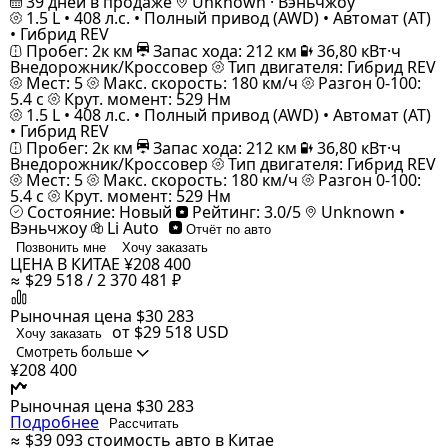
39 дней в продаже
Unknown · Вэньчжоу
1.5 L • 408 л.с. • Полный привод (AWD) • Автомат (AT)
• Гибрид REV
Пробег: 2к км
Запас хода: 212 км
36,80 кВт·ч
Внедорожник/Кроссовер
Тип двигателя: Гибрид REV
Мест: 5
Макс. скорость: 180 км/ч
Разгон 0-100:
5.4 с
Крут. момент: 529 Нм
1.5 L • 408 л.с. • Полный привод (AWD) • Автомат (AT)
• Гибрид REV
Пробег: 2к км
Запас хода: 212 км
36,80 кВт·ч
Внедорожник/Кроссовер
Тип двигателя: Гибрид REV
Мест: 5
Макс. скорость: 180 км/ч
Разгон 0-100:
5.4 с
Крут. момент: 529 Нм
Состояние: Новый
Рейтинг: 3.0/5
Unknown •
Вэньчжоу
Li Auto
Отчёт по авто
Позвонить мне
Хочу заказать
ЦЕНА В КИТАЕ
¥208 400
≈ $29 518 / 2 370 481 ₽
Рыночная цена
$30 283
от $29 518
USD
Хочу заказать
Смотреть больше
¥208 400
Рыночная цена
$30 283
Подробнее
Рассчитать
≈ $39 093
стоимость авто в Китае