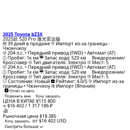
2025 Toyota bZ3X
2025款 520 Pro 激光雷达版
39 дней в продаже
Импорт из-за границы ·
Чжэнчжоу
204 л.с. • Передний привод (FWD) • Автомат (AT)
Пробег: 1к км
Запас хода: 520 км
Внедорожник/
Кроссовер
Тип двигателя: Электро
Мест: 5
204 л.с. • Передний привод (FWD) • Автомат (AT)
Пробег: 1к км
Запас хода: 520 км
Внедорожник/
Кроссовер
Тип двигателя: Электро
Мест: 5
Состояние: Новый
Рейтинг: 4.0/5
Импорт из-за
границы • Чжэнчжоу
Импорт (Япония)
Отчёт по авто
Позвонить мне
Хочу заказать
ЦЕНА В КИТАЕ
¥115 800
≈ $16 402 / 1 317 186 ₽
Рыночная цена
$18 385
от $16 402
USD
Хочу заказать
Смотреть больше