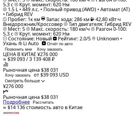
5.3 с
Крут. момент: 620 Нм
1.5 L • 449 л.с. • Полный привод (AWD) • Автомат (AT)
• Гибрид REV
Пробег: 1к км
Запас хода: 286 км
42,80 кВт·ч
Внедорожник/Кроссовер
Тип двигателя: Гибрид REV
Мест: 5
Макс. скорость: 180 км/ч
Разгон 0-100:
5.3 с
Крут. момент: 620 Нм
Состояние: Новый
Рейтинг: 2.0/5
Unknown •
Ухань
Li Auto
Отчёт по авто
Позвонить мне
Хочу заказать
ЦЕНА В КИТАЕ
¥276 000
≈ $39 093 / 3 139 408 ₽
Рыночная цена
$38 031
от $39 093
USD
Хочу заказать
Смотреть больше
¥276 000
Рыночная цена
$38 031
Подробнее
Рассчитать
≈ $14 136
стоимость авто в Китае