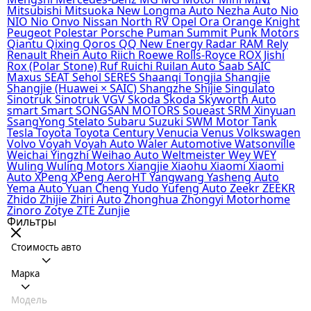
Mitsubishi
Mitsuoka
New Longma Auto
Nezha Auto
Nio
NIO
Nio Onvo
Nissan
North RV
Opel
Ora
Orange Knight
Peugeot
Polestar
Porsche
Puman Summit
Punk Motors
Qiantu
Qixing
Qoros
QQ New Energy
Radar
RAM
Rely
Renault
Rhein Auto
Riich
Roewe
Rolls-Royce
ROX Jishi
Rox (Polar Stone)
Ruf
Ruichi
Ruilan Auto
Saab
SAIC
Maxus
SEAT
Sehol
SERES
Shaanqi Tongjia
Shangjie
Shangjie (Huawei × SAIC)
Shangzhe
Shijie
Singulato
Sinotruk
Sinotruk VGV
Skoda
Škoda
Skyworth Auto
smart
Smart
SONGSAN MOTORS
Soueast
SRM Xinyuan
SsangYong
Stelato
Subaru
Suzuki
SWM Motor
Tank
Tesla
Toyota
Toyota Century
Venucia
Venus
Volkswagen
Volvo
Voyah
Voyah Auto
Waler Automotive
Watsonville
Weichai Yingzhi
Weihao Auto
Weltmeister
Wey
WEY
Wuling
Wuling Motors
Xiangjie
Xiaohu
Xiaomi
Xiaomi
Auto
XPeng
XPeng AeroHT
Yangwang
Yasheng Auto
Yema Auto
Yuan Cheng
Yudo
Yufeng Auto
Zeekr
ZEEKR
Zhido
Zhijie
Zhiri Auto
Zhonghua
Zhongyi Motorhome
Zinoro
Zotye
ZTE
Zunjie
Фильтры
Стоимость авто
Марка
Модель