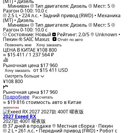
(MT) • Дизель
Минивэн
Тип двигателя: Дизель
Мест: 5
Разгон 0-100: 10.0 с
2.5 L • 224 л.с. • Задний привод (RWD) • Механика
(MT) • Дизель
Минивэн
Тип двигателя: Дизель
Мест: 5
Разгон 0-100: 10.0 с
Состояние: Новый
Рейтинг: 2.0/5
Unknown •
Пекин
SAIC Maxus
Отчёт по авто
Позвонить мне
Хочу заказать
ЦЕНА В КИТАЕ
¥108 800
≈ $15 411 / 1 237 564 ₽
Рыночная цена
$17 960
от $15 411
USD
Хочу заказать
Смотреть больше
¥108 800
Рыночная цена
$17 960
Подробнее
Рассчитать
≈ $19 816
стоимость авто в Китае
2027 Exeed RX
2027款 400T 曜夜版
37 дней в продаже
Местная сборка · Пекин
2 L • 261 л.с. • Передний привод (FWD) • Робот с