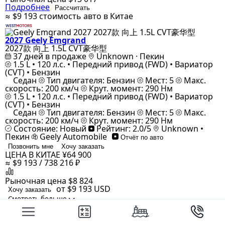
Подробнее
Рассчитать
≈ $9 193
стоимость авто в Китае
2027 Geely Emgrand
2027款 向上 1.5L CVT豪华型
37 дней в продаже
Unknown · Пекин
1.5 L • 120 л.с. • Передний привод (FWD) • Вариатор
(CVT) • Бензин
Седан
Тип двигателя: Бензин
Мест: 5
Макс.
скорость: 200 км/ч
Крут. момент: 290 Нм
1.5 L • 120 л.с. • Передний привод (FWD) • Вариатор
(CVT) • Бензин
Седан
Тип двигателя: Бензин
Мест: 5
Макс.
скорость: 200 км/ч
Крут. момент: 290 Нм
Состояние: Новый
Рейтинг: 2.0/5
Unknown •
Пекин
Geely Automobile
Отчёт по авто
Позвонить мне
Хочу заказать
ЦЕНА В КИТАЕ
¥64 900
≈ $9 193 / 738 216 ₽
Рыночная цена
$8 824
от $9 193
USD
Хочу заказать
Смотреть больше
¥64 900