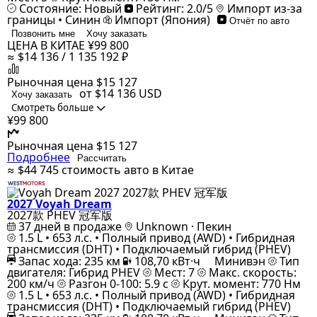
Состояние: Новый
Рейтинг: 2.0/5
Импорт из-за
границы • Синин
Импорт (Япония)
Отчёт по авто
Позвонить мне
Хочу заказать
ЦЕНА В КИТАЕ
¥99 800
≈ $14 136 / 1 135 192 ₽
Рыночная цена
$15 127
от $14 136
USD
Хочу заказать
Смотреть больше
¥99 800
Рыночная цена
$15 127
Подробнее
Рассчитать
≈ $44 745
стоимость авто в Китае
2027 Voyah Dream
2027款 PHEV 冠军版
37 дней в продаже
Unknown · Пекин
1.5 L • 653 л.с. • Полный привод (AWD) • Гибридная
трансмиссия (DHT) • Подключаемый гибрид (PHEV)
Запас хода: 235 км
108,70 кВт·ч
Минивэн
Тип
двигателя: Гибрид PHEV
Мест: 7
Макс. скорость:
200 км/ч
Разгон 0-100: 5.9 с
Крут. момент: 770 Нм
1.5 L • 653 л.с. • Полный привод (AWD) • Гибридная
трансмиссия (DHT) • Подключаемый гибрид (PHEV)