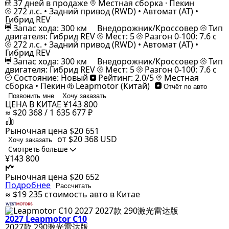
37 дней в продаже
Местная сборка · Пекин
272 л.с. • Задний привод (RWD) • Автомат (AT) •
Гибрид REV
Запас хода: 300 км
Внедорожник/Кроссовер
Тип
двигателя: Гибрид REV
Мест: 5
Разгон 0-100: 7.6 с
272 л.с. • Задний привод (RWD) • Автомат (AT) •
Гибрид REV
Запас хода: 300 км
Внедорожник/Кроссовер
Тип
двигателя: Гибрид REV
Мест: 5
Разгон 0-100: 7.6 с
Состояние: Новый
Рейтинг: 2.0/5
Местная
сборка • Пекин
Leapmotor (Китай)
Отчёт по авто
Позвонить мне
Хочу заказать
ЦЕНА В КИТАЕ
¥143 800
≈ $20 368 / 1 635 677 ₽
Рыночная цена
$20 651
от $20 368
USD
Хочу заказать
Смотреть больше
¥143 800
Рыночная цена
$20 652
Подробнее
Рассчитать
≈ $19 235
стоимость авто в Китае
2027 Leapmotor C10
2027款 290激光雷达版