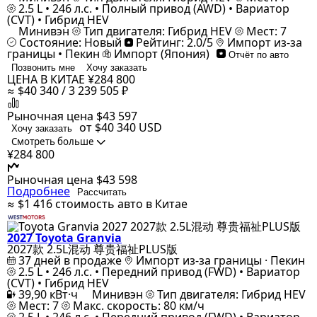
2.5 L • 246 л.с. • Полный привод (AWD) • Вариатор
(CVT) • Гибрид HEV
Минивэн
Тип двигателя: Гибрид HEV
Мест: 7
Состояние: Новый
Рейтинг: 2.0/5
Импорт из-за
границы • Пекин
Импорт (Япония)
Отчёт по авто
Позвонить мне
Хочу заказать
ЦЕНА В КИТАЕ
¥284 800
≈ $40 340 / 3 239 505 ₽
Рыночная цена
$43 597
от $40 340
USD
Хочу заказать
Смотреть больше
¥284 800
Рыночная цена
$43 598
Подробнее
Рассчитать
≈ $1 416
стоимость авто в Китае
2027 Toyota Granvia
2027款 2.5L混动 尊贵福祉PLUS版
37 дней в продаже
Импорт из-за границы · Пекин
2.5 L • 246 л.с. • Передний привод (FWD) • Вариатор
(CVT) • Гибрид HEV
39,90 кВт·ч
Минивэн
Тип двигателя: Гибрид HEV
Мест: 7
Макс. скорость: 80 км/ч