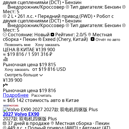
двумя сцеплениями (DCT) • Бензин
Внедорожник/Кроссовер
Тип двигателя: Бензин
Мест: 5
2 L • 261 л.с. • Передний привод (FWD) • Робот с
двумя сцеплениями (DCT) • Бензин
Внедорожник/Кроссовер
Тип двигателя: Бензин
Мест: 5
Состояние: Новый
Рейтинг: 2.0/5
Местная
сборка • Пекин
Exeed (Chery, Китай)
Отчёт по авто
Позвонить мне
Хочу заказать
ЦЕНА В КИТАЕ
¥139 900
≈ $19 816 / 1 591 316 ₽
Рыночная цена
$19 815
от $19 816
USD
Хочу заказать
Смотреть больше
¥139 900
Рыночная цена
$19 816
Подробнее
Рассчитать
≈ $65 142
стоимость авто в Китае
2027 Volvo EX90
2027款 双电机四驱版 Plus
37 дней в продаже
Местная сборка · Пекин
449 л.с. • Полный привод (AWD) • Автомат (AT)