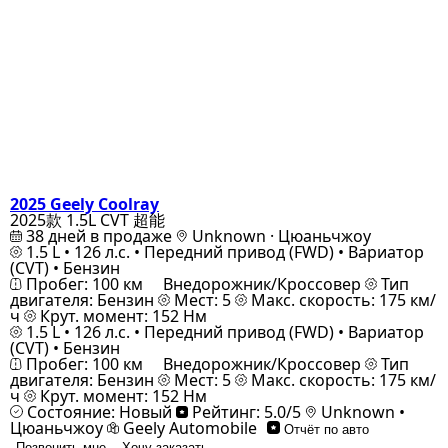
2025 Geely Coolray
2025款 1.5L CVT 超能
38 дней в продаже
Unknown · Цюаньчжоу
1.5 L • 126 л.с. • Передний привод (FWD) • Вариатор
(CVT) • Бензин
Пробег: 100 км
Внедорожник/Кроссовер
Тип
двигателя: Бензин
Мест: 5
Макс. скорость: 175 км/
ч
Крут. момент: 152 Нм
1.5 L • 126 л.с. • Передний привод (FWD) • Вариатор
(CVT) • Бензин
Пробег: 100 км
Внедорожник/Кроссовер
Тип
двигателя: Бензин
Мест: 5
Макс. скорость: 175 км/
ч
Крут. момент: 152 Нм
Состояние: Новый
Рейтинг: 5.0/5
Unknown •
Цюаньчжоу
Geely Automobile
Отчёт по авто
Позвонить мне
Хочу заказать