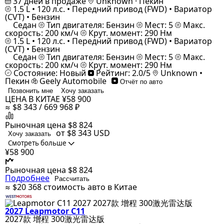
37 дней в продаже
Unknown · Пекин
1.5 L • 120 л.с. • Передний привод (FWD) • Вариатор
(CVT) • Бензин
Седан
Тип двигателя: Бензин
Мест: 5
Макс.
скорость: 200 км/ч
Крут. момент: 290 Нм
1.5 L • 120 л.с. • Передний привод (FWD) • Вариатор
(CVT) • Бензин
Седан
Тип двигателя: Бензин
Мест: 5
Макс.
скорость: 200 км/ч
Крут. момент: 290 Нм
Состояние: Новый
Рейтинг: 2.0/5
Unknown •
Пекин
Geely Automobile
Отчёт по авто
Позвонить мне
Хочу заказать
ЦЕНА В КИТАЕ
¥58 900
≈ $8 343 / 669 968 ₽
Рыночная цена
$8 824
от $8 343
USD
Хочу заказать
Смотреть больше
¥58 900
Рыночная цена
$8 824
Подробнее
Рассчитать
≈ $20 368
стоимость авто в Китае
2027 Leapmotor C11
2027款 增程 300激光雷达版