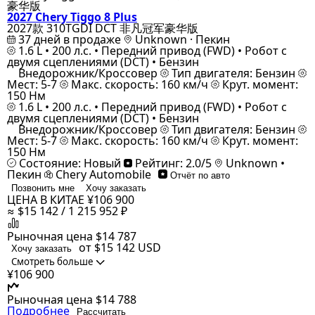
2027 Chery Tiggo 8 Plus
2027款 310TGDI DCT 非凡冠军豪华版
37 дней в продаже
Unknown · Пекин
1.6 L • 200 л.с. • Передний привод (FWD) • Робот с
двумя сцеплениями (DCT) • Бензин
Внедорожник/Кроссовер
Тип двигателя: Бензин
Мест: 5-7
Макс. скорость: 160 км/ч
Крут. момент:
150 Нм
1.6 L • 200 л.с. • Передний привод (FWD) • Робот с
двумя сцеплениями (DCT) • Бензин
Внедорожник/Кроссовер
Тип двигателя: Бензин
Мест: 5-7
Макс. скорость: 160 км/ч
Крут. момент:
150 Нм
Состояние: Новый
Рейтинг: 2.0/5
Unknown •
Пекин
Chery Automobile
Отчёт по авто
Позвонить мне
Хочу заказать
ЦЕНА В КИТАЕ
¥106 900
≈ $15 142 / 1 215 952 ₽
Рыночная цена
$14 787
от $15 142
USD
Хочу заказать
Смотреть больше
¥106 900
Рыночная цена
$14 788
Подробнее
Рассчитать