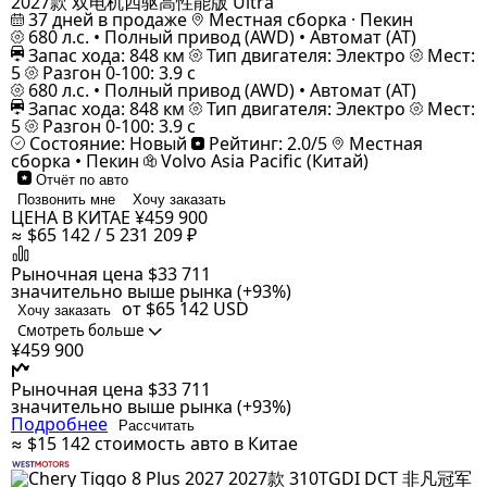
2027款 双电机四驱高性能版 Ultra
37 дней в продаже
Местная сборка · Пекин
680 л.с. • Полный привод (AWD) • Автомат (AT)
Запас хода: 848 км
Тип двигателя: Электро
Мест:
5
Разгон 0-100: 3.9 с
680 л.с. • Полный привод (AWD) • Автомат (AT)
Запас хода: 848 км
Тип двигателя: Электро
Мест:
5
Разгон 0-100: 3.9 с
Состояние: Новый
Рейтинг: 2.0/5
Местная
сборка • Пекин
Volvo Asia Pacific (Китай)
Отчёт по авто
Позвонить мне
Хочу заказать
ЦЕНА В КИТАЕ
¥459 900
≈ $65 142 / 5 231 209 ₽
Рыночная цена
$33 711
значительно выше рынка (+93%)
от $65 142
USD
Хочу заказать
Смотреть больше
¥459 900
Рыночная цена
$33 711
значительно выше рынка (+93%)
Подробнее
Рассчитать
≈ $15 142
стоимость авто в Китае