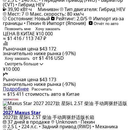
2.5 L • 246 л.с. • Передний привод (FWD) • Вариатор
(CVT) • Гибрид HEV
39,90 кВт·ч
Минивэн
Тип двигателя: Гибрид HEV
Мест: 7
Макс. скорость: 80 км/ч
Состояние: Новый
Рейтинг: 2.0/5
Импорт из-за
границы • Пекин
Импорт (Япония)
Отчёт по авто
Позвонить мне
Хочу заказать
ЦЕНА В КИТАЕ
¥10 000
≈ $1 416 / 113 747 ₽
Рыночная цена
$43 172
значительно ниже рынка (-97%)
от $1 416
USD
Хочу заказать
Смотреть больше
¥10 000
Рыночная цена
$43 173
значительно ниже рынка (-97%)
Подробнее
Рассчитать
≈ $15 411
стоимость авто в Китае
2027 Maxus Star
2027款 星际L 2.5T 柴油 手动两驱舒适版长箱
37 дней в продаже
Unknown · Пекин
2.5 L • 224 л.с. • Задний привод (RWD) • Механика