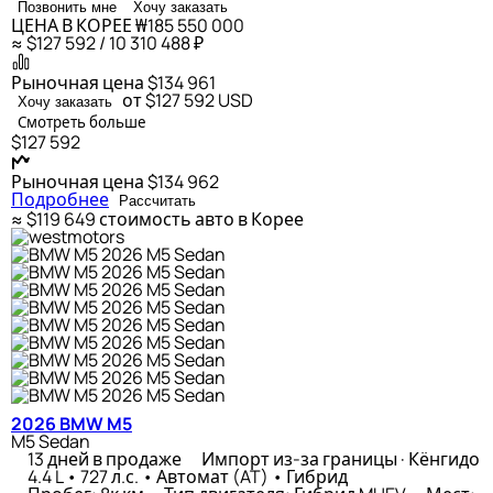
Позвонить мне
Хочу заказать
ЦЕНА В КОРЕЕ
₩185 550 000
≈ $127 592 / 10 310 488 ₽
Рыночная цена
$134 961
от $127 592
USD
Хочу заказать
Смотреть больше
$127 592
Рыночная цена
$134 962
Подробнее
Рассчитать
≈ $119 649
стоимость авто в Корее
2026 BMW M5
M5 Sedan
13 дней в продаже
Импорт из-за границы · Кёнгидо
4.4 L • 727 л.с. • Автомат (AT) • Гибрид