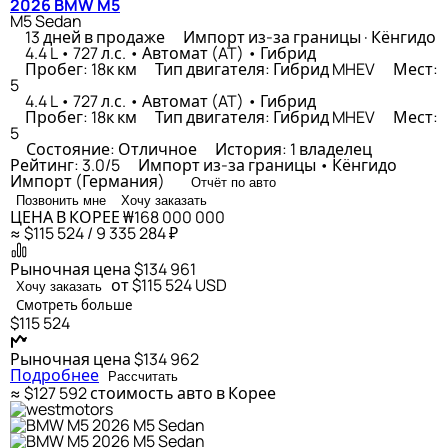
2026 BMW M5
M5 Sedan
13 дней в продаже
Импорт из-за границы · Кёнгидо
4.4 L • 727 л.с. • Автомат (AT) • Гибрид
Пробег: 18к км
Тип двигателя: Гибрид MHEV
Мест:
5
4.4 L • 727 л.с. • Автомат (AT) • Гибрид
Пробег: 18к км
Тип двигателя: Гибрид MHEV
Мест:
5
Состояние: Отличное
История: 1 владелец
Рейтинг: 3.0/5
Импорт из-за границы • Кёнгидо
Импорт (Германия)
Отчёт по авто
Позвонить мне
Хочу заказать
ЦЕНА В КОРЕЕ
₩168 000 000
≈ $115 524 / 9 335 284 ₽
Рыночная цена
$134 961
от $115 524
USD
Хочу заказать
Смотреть больше
$115 524
Рыночная цена
$134 962
Подробнее
Рассчитать
≈ $127 592
стоимость авто в Корее