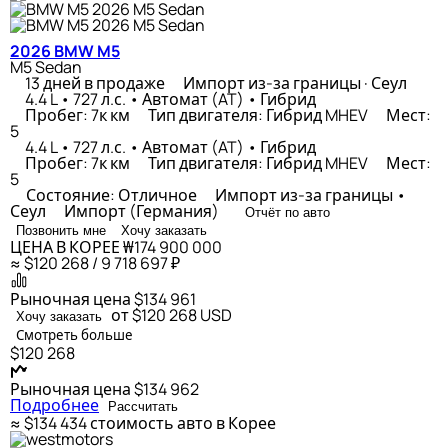
2026 BMW M5
M5 Sedan
13 дней в продаже
Импорт из-за границы · Сеул
4.4 L • 727 л.с. • Автомат (AT) • Гибрид
Пробег: 7к км
Тип двигателя: Гибрид MHEV
Мест:
5
4.4 L • 727 л.с. • Автомат (AT) • Гибрид
Пробег: 7к км
Тип двигателя: Гибрид MHEV
Мест:
5
Состояние: Отличное
Импорт из-за границы •
Сеул
Импорт (Германия)
Отчёт по авто
Позвонить мне
Хочу заказать
ЦЕНА В КОРЕЕ
₩174 900 000
≈ $120 268 / 9 718 697 ₽
Рыночная цена
$134 961
от $120 268
USD
Хочу заказать
Смотреть больше
$120 268
Рыночная цена
$134 962
Подробнее
Рассчитать
≈ $134 434
стоимость авто в Корее