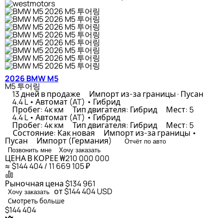
2026 BMW M5
M5 투어링
13 дней в продаже
Импорт из-за границы · Пусан
4.4 L • Автомат (AT) • Гибрид
Пробег: 4к км
Тип двигателя: Гибрид
Мест: 5
4.4 L • Автомат (AT) • Гибрид
Пробег: 4к км
Тип двигателя: Гибрид
Мест: 5
Состояние: Как новая
Импорт из-за границы •
Пусан
Импорт (Германия)
Отчёт по авто
Позвонить мне
Хочу заказать
ЦЕНА В КОРЕЕ
₩210 000 000
≈ $144 404 / 11 669 105 ₽
Рыночная цена
$134 961
от $144 404
USD
Хочу заказать
Смотреть больше
$144 404