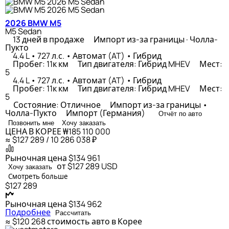
2026 BMW M5
M5 Sedan
13 дней в продаже
Импорт из-за границы · Чолла-
Пукто
4.4 L • 727 л.с. • Автомат (AT) • Гибрид
Пробег: 11к км
Тип двигателя: Гибрид MHEV
Мест:
5
4.4 L • 727 л.с. • Автомат (AT) • Гибрид
Пробег: 11к км
Тип двигателя: Гибрид MHEV
Мест:
5
Состояние: Отличное
Импорт из-за границы •
Чолла-Пукто
Импорт (Германия)
Отчёт по авто
Позвонить мне
Хочу заказать
ЦЕНА В КОРЕЕ
₩185 110 000
≈ $127 289 / 10 286 038 ₽
Рыночная цена
$134 961
от $127 289
USD
Хочу заказать
Смотреть больше
$127 289
Рыночная цена
$134 962
Подробнее
Рассчитать
≈ $120 268
стоимость авто в Корее