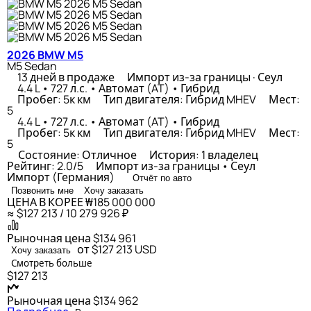
2026 BMW M5
M5 Sedan
13 дней в продаже
Импорт из-за границы · Сеул
4.4 L • 727 л.с. • Автомат (AT) • Гибрид
Пробег: 5к км
Тип двигателя: Гибрид MHEV
Мест:
5
4.4 L • 727 л.с. • Автомат (AT) • Гибрид
Пробег: 5к км
Тип двигателя: Гибрид MHEV
Мест:
5
Состояние: Отличное
История: 1 владелец
Рейтинг: 2.0/5
Импорт из-за границы • Сеул
Импорт (Германия)
Отчёт по авто
Позвонить мне
Хочу заказать
ЦЕНА В КОРЕЕ
₩185 000 000
≈ $127 213 / 10 279 926 ₽
Рыночная цена
$134 961
от $127 213
USD
Хочу заказать
Смотреть больше
$127 213
Рыночная цена
$134 962