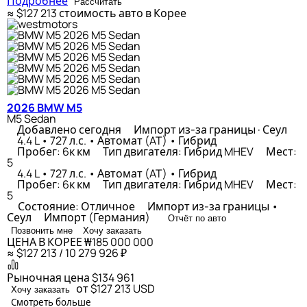
Подробнее
Рассчитать
≈ $127 213
стоимость авто в Корее
2026 BMW M5
M5 Sedan
Добавлено сегодня
Импорт из-за границы · Сеул
4.4 L • 727 л.с. • Автомат (AT) • Гибрид
Пробег: 6к км
Тип двигателя: Гибрид MHEV
Мест:
5
4.4 L • 727 л.с. • Автомат (AT) • Гибрид
Пробег: 6к км
Тип двигателя: Гибрид MHEV
Мест:
5
Состояние: Отличное
Импорт из-за границы •
Сеул
Импорт (Германия)
Отчёт по авто
Позвонить мне
Хочу заказать
ЦЕНА В КОРЕЕ
₩185 000 000
≈ $127 213 / 10 279 926 ₽
Рыночная цена
$134 961
от $127 213
USD
Хочу заказать
Смотреть больше