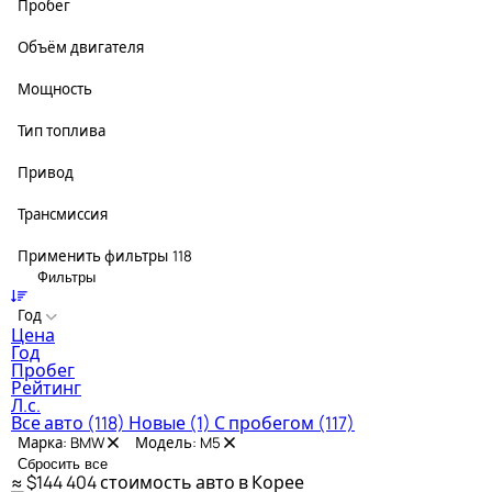
Пробег
Объём двигателя
Мощность
Тип топлива
Привод
Трансмиссия
Применить фильтры
118
Фильтры
Год
Цена
Год
Пробег
Рейтинг
Л.с.
Все авто
(118)
Новые
(1)
С пробегом
(117)
Марка: BMW
Модель: M5
Сбросить все
≈ $144 404
стоимость авто в Корее