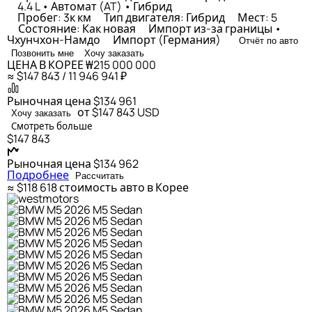
4.4 L • Автомат (AT) • Гибрид
Пробег: 3к км
Тип двигателя: Гибрид
Мест: 5
Состояние: Как новая
Импорт из-за границы •
Чхунчхон-Намдо
Импорт (Германия)
Отчёт по авто
Позвонить мне
Хочу заказать
ЦЕНА В КОРЕЕ
₩215 000 000
≈ $147 843 / 11 946 941 ₽
Рыночная цена
$134 961
от $147 843
USD
Хочу заказать
Смотреть больше
$147 843
Рыночная цена
$134 962
Подробнее
Рассчитать
≈ $118 618
стоимость авто в Корее