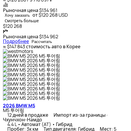
Рыночная цена
$134 961
от $120 268
USD
Хочу заказать
Смотреть больше
$120 268
Рыночная цена
$134 962
Подробнее
Рассчитать
≈ $147 843
стоимость авто в Корее
2026 BMW M5
M5 투어링
12 дней в продаже
Импорт из-за границы ·
Чхунчхон-Намдо
4.4 L • Автомат (AT) • Гибрид
Пробег: 3к км
Тип двигателя: Гибрид
Мест: 5