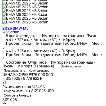
2026 BMW M5
M5 Sedan
8 дней в продаже
Импорт из-за границы · Пусан
4.4 L • 727 л.с. • Автомат (AT) • Гибрид
Пробег: 5к км
Тип двигателя: Гибрид MHEV
Мест:
5
4.4 L • 727 л.с. • Автомат (AT) • Гибрид
Пробег: 5к км
Тип двигателя: Гибрид MHEV
Мест:
5
Состояние: Отличное
Импорт из-за границы •
Пусан
Импорт (Германия)
Отчёт по авто
Позвонить мне
Хочу заказать
ЦЕНА В КОРЕЕ
₩176 000 000
≈ $121 025 / 9 779 822 ₽
Рыночная цена
$134 961
от $121 025
USD
Хочу заказать
Смотреть больше
$121 025