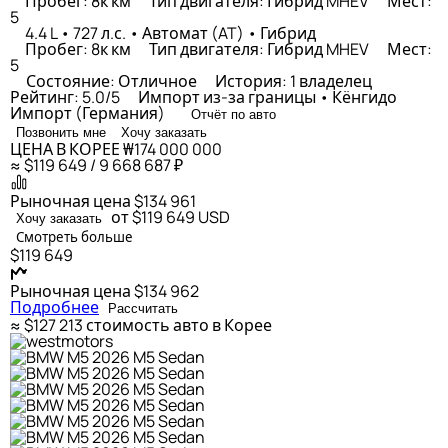
Пробег: 8к км
Тип двигателя: Гибрид MHEV
Мест:
5
4.4 L • 727 л.с. • Автомат (AT) • Гибрид
Пробег: 8к км
Тип двигателя: Гибрид MHEV
Мест:
5
Состояние: Отличное
История: 1 владелец
Рейтинг: 5.0/5
Импорт из-за границы • Кёнгидо
Импорт (Германия)
Отчёт по авто
Позвонить мне
Хочу заказать
ЦЕНА В КОРЕЕ
₩174 000 000
≈ $119 649 / 9 668 687 ₽
Рыночная цена
$134 961
от $119 649
USD
Хочу заказать
Смотреть больше
$119 649
Рыночная цена
$134 962
Подробнее
Рассчитать
≈ $127 213
стоимость авто в Корее