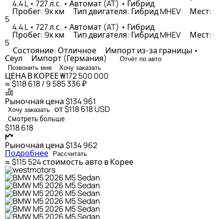
4.4 L • 727 л.с. • Автомат (AT) • Гибрид
Пробег: 9к км
Тип двигателя: Гибрид MHEV
Мест:
5
4.4 L • 727 л.с. • Автомат (AT) • Гибрид
Пробег: 9к км
Тип двигателя: Гибрид MHEV
Мест:
5
Состояние: Отличное
Импорт из-за границы •
Сеул
Импорт (Германия)
Отчёт по авто
Позвонить мне
Хочу заказать
ЦЕНА В КОРЕЕ
₩172 500 000
≈ $118 618 / 9 585 336 ₽
Рыночная цена
$134 961
от $118 618
USD
Хочу заказать
Смотреть больше
$118 618
Рыночная цена
$134 962
Подробнее
Рассчитать
≈ $115 524
стоимость авто в Корее