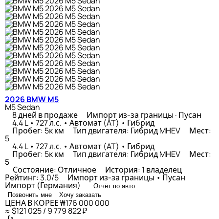
2026 BMW M5
M5 Sedan
8 дней в продаже
Импорт из-за границы · Пусан
4.4 L • 727 л.с. • Автомат (AT) • Гибрид
Пробег: 5к км
Тип двигателя: Гибрид MHEV
Мест:
5
4.4 L • 727 л.с. • Автомат (AT) • Гибрид
Пробег: 5к км
Тип двигателя: Гибрид MHEV
Мест:
5
Состояние: Отличное
История: 1 владелец
Рейтинг: 3.0/5
Импорт из-за границы • Пусан
Импорт (Германия)
Отчёт по авто
Позвонить мне
Хочу заказать
ЦЕНА В КОРЕЕ
₩176 000 000
≈ $121 025 / 9 779 822 ₽