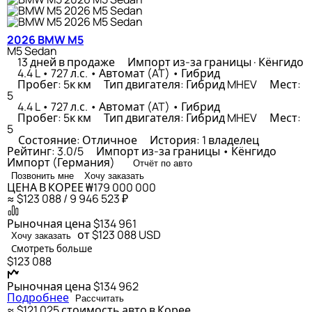
2026 BMW M5
M5 Sedan
13 дней в продаже
Импорт из-за границы · Кёнгидо
4.4 L • 727 л.с. • Автомат (AT) • Гибрид
Пробег: 5к км
Тип двигателя: Гибрид MHEV
Мест:
5
4.4 L • 727 л.с. • Автомат (AT) • Гибрид
Пробег: 5к км
Тип двигателя: Гибрид MHEV
Мест:
5
Состояние: Отличное
История: 1 владелец
Рейтинг: 3.0/5
Импорт из-за границы • Кёнгидо
Импорт (Германия)
Отчёт по авто
Позвонить мне
Хочу заказать
ЦЕНА В КОРЕЕ
₩179 000 000
≈ $123 088 / 9 946 523 ₽
Рыночная цена
$134 961
от $123 088
USD
Хочу заказать
Смотреть больше
$123 088
Рыночная цена
$134 962
Подробнее
Рассчитать
≈ $121 025
стоимость авто в Корее