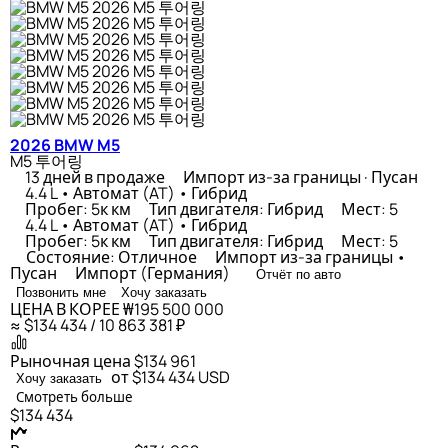
2026 BMW M5
M5 투어링
13 дней в продаже
Импорт из-за границы · Пусан
4.4 L • Автомат (AT) • Гибрид
Пробег: 5к км
Тип двигателя: Гибрид
Мест: 5
4.4 L • Автомат (AT) • Гибрид
Пробег: 5к км
Тип двигателя: Гибрид
Мест: 5
Состояние: Отличное
Импорт из-за границы •
Пусан
Импорт (Германия)
Отчёт по авто
Позвонить мне
Хочу заказать
ЦЕНА В КОРЕЕ
₩195 500 000
≈ $134 434 / 10 863 381 ₽
Рыночная цена
$134 961
от $134 434
USD
Хочу заказать
Смотреть больше
$134 434