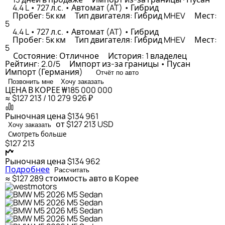
4.4 L • 727 л.с. • Автомат (AT) • Гибрид
Пробег: 5к км
Тип двигателя: Гибрид MHEV
Мест:
5
4.4 L • 727 л.с. • Автомат (AT) • Гибрид
Пробег: 5к км
Тип двигателя: Гибрид MHEV
Мест:
5
Состояние: Отличное
История: 1 владелец
Рейтинг: 2.0/5
Импорт из-за границы • Пусан
Импорт (Германия)
Отчёт по авто
Позвонить мне
Хочу заказать
ЦЕНА В КОРЕЕ
₩185 000 000
≈ $127 213 / 10 279 926 ₽
Рыночная цена
$134 961
от $127 213
USD
Хочу заказать
Смотреть больше
$127 213
Рыночная цена
$134 962
Подробнее
Рассчитать
≈ $127 289
стоимость авто в Корее