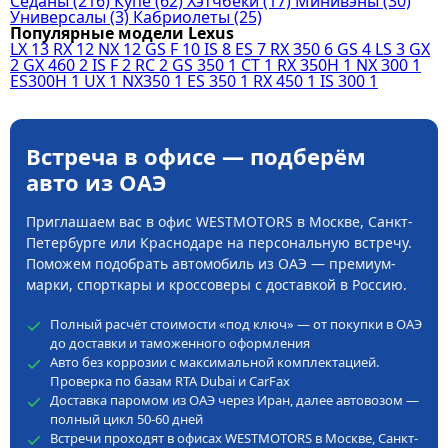
Седаны
(216)
Купе
(62)
Хэтчбеки
(17)
Минивэны
(30)
Универсалы
(3)
Кабриолеты
(25)
Популярные модели Lexus
LX
13
RX
12
NX
12
GS F
10
IS
8
ES
7
RX 350
6
GS
4
LS
3
GX
2
GX 460
2
IS F
2
RC
2
GS 350
1
CT
1
RX 350H
1
NX 300
1
ES300H
1
UX
1
NX350
1
ES 350
1
RX 450
1
IS 300
1
Встреча в офисе — подберём
авто из ОАЭ
Приглашаем вас в офис WESTMOTORS в Москве, Санкт-
Петербурге или Краснодаре на персональную встречу.
Поможем подобрать автомобиль из ОАЭ — премиум-
марки, спорткары и кроссоверы с доставкой в Россию.
Полный расчёт стоимости «под ключ» — от покупки в ОАЭ
до доставки и таможенного оформления
Авто без коррозии с максимальной комплектацией.
Проверка по базам RTA Dubai и CarFax
Доставка паромом из ОАЭ через Иран, далее автовозом —
полный цикл 50-60 дней
Встречи проходят в офисах WESTMOTORS в Москве, Санкт-