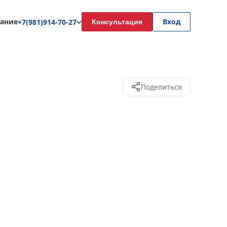
ание
Вход
+7(981)914-70-27
Консультация
Поделиться