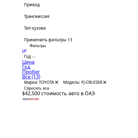
Привод
Трансмиссия
Тип кузова
Применить фильтры
13
Фильтры
Год
Цена
Год
Пробег
Все
(13)
Марка: TOYOTA
Модель: FJ-CRUISER
Сбросить все
$42,500
стоимость авто в ОАЭ