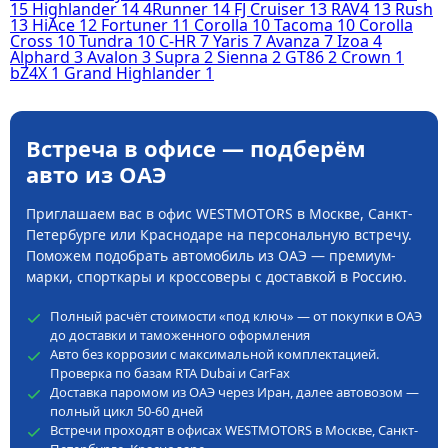
15
Highlander
14
4Runner
14
FJ Cruiser
13
RAV4
13
Rush
13
HiAce
12
Fortuner
11
Corolla
10
Tacoma
10
Corolla
Cross
10
Tundra
10
C-HR
7
Yaris
7
Avanza
7
Izoa
4
Alphard
3
Avalon
3
Supra
2
Sienna
2
GT86
2
Crown
1
bZ4X
1
Grand Highlander
1
Встреча в офисе — подберём
авто из ОАЭ
Приглашаем вас в офис WESTMOTORS в Москве, Санкт-
Петербурге или Краснодаре на персональную встречу.
Поможем подобрать автомобиль из ОАЭ — премиум-
марки, спорткары и кроссоверы с доставкой в Россию.
Полный расчёт стоимости «под ключ» — от покупки в ОАЭ
до доставки и таможенного оформления
Авто без коррозии с максимальной комплектацией.
Проверка по базам RTA Dubai и CarFax
Доставка паромом из ОАЭ через Иран, далее автовозом —
полный цикл 50-60 дней
Встречи проходят в офисах WESTMOTORS в Москве, Санкт-