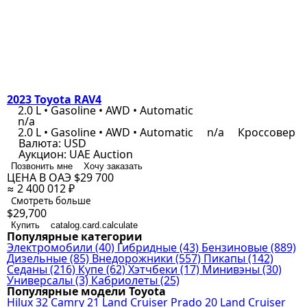
2023 Toyota RAV4
2.0 L • Gasoline • AWD • Automatic
n/a
2.0 L • Gasoline • AWD • Automatic
n/a
Кроссовер
Валюта:
USD
Аукцион:
UAE Auction
Позвонить мне
Хочу заказать
ЦЕНА В ОАЭ
$29 700
≈ 2 400 012 ₽
Смотреть больше
$29,700
Купить
catalog.card.calculate
Популярные категории
Электромобили
(40)
Гибридные
(43)
Бензиновые
(889)
Дизельные
(85)
Внедорожники
(557)
Пикапы
(142)
Седаны
(216)
Купе
(62)
Хэтчбеки
(17)
Минивэны
(30)
Универсалы
(3)
Кабриолеты
(25)
Популярные модели Toyota
Hilux
32
Camry
21
Land Cruiser Prado
20
Land Cruiser