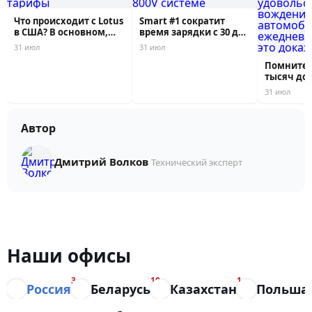
Что происходит с Lotus
Smart #1 сократит
в США? В основном,
время зарядки с 30 до
виноваты...
12 минут б...
31 июл
31 июл
Помните, 
тысяч до
покупали 
31 июл
Автор
Дмитрий Волков
Технический эксперт
Наши офисы
3
10
1
Россия
Беларусь
Казахстан
Польша