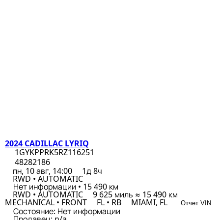
2024 CADILLAC LYRIQ
1GYKPPRK5RZ116251
48282186
пн, 10 авг, 14:00
1д 8ч
RWD • AUTOMATIC
Нет информации • 15 490 км
RWD • AUTOMATIC
9 625 миль ≈ 15 490 км
MECHANICAL • FRONT
FL • RB
MIAMI, FL
Отчет VIN
Состояние:
Нет информации
Продавец:
n/a