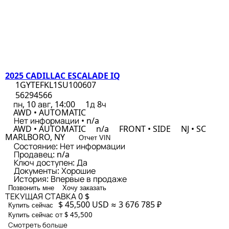
2025 CADILLAC ESCALADE IQ
1GYTEFKL1SU100607
56294566
пн, 10 авг, 14:00
1д 8ч
AWD • AUTOMATIC
Нет информации • n/a
AWD • AUTOMATIC
n/a
FRONT • SIDE
NJ • SC
MARLBORO, NY
Отчет VIN
Состояние:
Нет информации
Продавец:
n/a
Ключ доступен:
Да
Документы:
Хорошие
История:
Впервые в продаже
Позвонить мне
Хочу заказать
ТЕКУЩАЯ СТАВКА
0 $
$ 45,500
USD
≈ 3 676 785 ₽
Купить сейчас
от $ 45,500
Купить сейчас
Смотреть больше