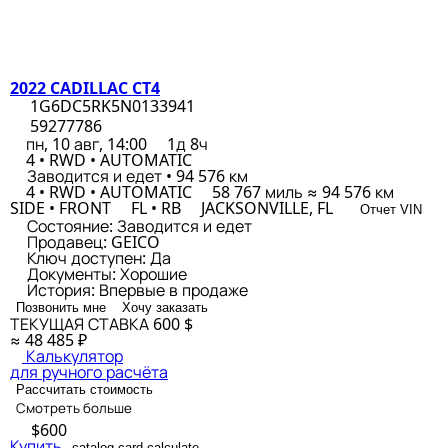
2022 CADILLAC CT4
1G6DC5RK5N0133941
59277786
пн, 10 авг, 14:00
1д 8ч
4 • RWD • AUTOMATIC
Заводится и едет • 94 576 км
4 • RWD • AUTOMATIC
58 767 миль ≈ 94 576 км
SIDE • FRONT
FL • RB
JACKSONVILLE, FL
Отчет VIN
Состояние:
Заводится и едет
Продавец:
GEICO
Ключ доступен:
Да
Документы:
Хорошие
История:
Впервые в продаже
Позвонить мне
Хочу заказать
ТЕКУЩАЯ СТАВКА
600 $
≈ 48 485 ₽
Калькулятор
для ручного расчёта
Рассчитать стоимость
Смотреть больше
$600
Купить
catalog.card.calculate