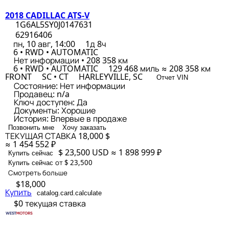
2018 CADILLAC ATS-V
1G6AL5SY0J0147631
62916406
пн, 10 авг, 14:00
1д 8ч
6 • RWD • AUTOMATIC
Нет информации • 208 358 км
6 • RWD • AUTOMATIC
129 468 миль ≈ 208 358 км
FRONT
SC • CT
HARLEYVILLE, SC
Отчет VIN
Состояние:
Нет информации
Продавец:
n/a
Ключ доступен:
Да
Документы:
Хорошие
История:
Впервые в продаже
Позвонить мне
Хочу заказать
ТЕКУЩАЯ СТАВКА
18,000 $
≈ 1 454 552 ₽
$ 23,500
USD
≈ 1 898 999 ₽
Купить сейчас
от $ 23,500
Купить сейчас
Смотреть больше
$18,000
Купить
catalog.card.calculate
$0
текущая ставка