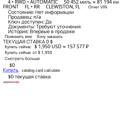
4 • RWD • AUTOMATIC
50 452 миль ≈ 81 194 км
FRONT
FL • RR
CLEWISTON, FL
Отчет VIN
Состояние:
Нет информации
Продавец:
n/a
Ключ доступен:
Да
Документы:
Требуют уточнения
История:
Впервые в продаже
Позвонить мне
Хочу заказать
ТЕКУЩАЯ СТАВКА
0 $
$ 1,950
USD
≈ 157 577 ₽
Купить сейчас
от $ 1,950
Купить сейчас
Смотреть больше
$0
Купить
catalog.card.calculate
$0
текущая ставка