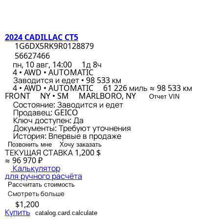
2024 CADILLAC CT5
1G6DX5RK9R0128879
56627466
пн, 10 авг, 14:00
1д 8ч
4 • AWD • AUTOMATIC
Заводится и едет • 98 533 км
4 • AWD • AUTOMATIC
61 226 миль ≈ 98 533 км
FRONT
NY • SM
MARLBORO, NY
Отчет VIN
Состояние:
Заводится и едет
Продавец:
GEICO
Ключ доступен:
Да
Документы:
Требуют уточнения
История:
Впервые в продаже
Позвонить мне
Хочу заказать
ТЕКУЩАЯ СТАВКА
1,200 $
≈ 96 970 ₽
Калькулятор
для ручного расчёта
Рассчитать стоимость
Смотреть больше
$1,200
Купить
catalog.card.calculate