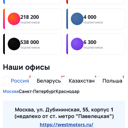
218 200
4 000
подписчиков
подписчиков
538 000
6 300
подписчиков
подписчиков
Наши офисы
3
10
1
1
Россия
Беларусь
Казахстан
Польша
Москва
Санкт-Петербург
Краснодар
Москва, ул. Дубининская, 55, корпус 1
(недалеко от ст. метро "Павелецкая")
https://westmotors.ru/