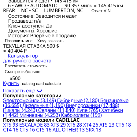
Заводится и едет • 145 415 км
6 • AWD • AUTOMATIC
90 357 миль ≈ 145 415 км
REAR
NC • SC
LUMBERTON, NC
Отчет VIN
Состояние:
Заводится и едет
Продавец:
n/a
Ключ доступен:
Да
Документы:
Хорошие
История:
Впервые в продаже
Позвонить мне
Хочу заказать
ТЕКУЩАЯ СТАВКА
500 $
≈ 40 404 ₽
Калькулятор
для ручного расчёта
Рассчитать стоимость
Смотреть больше
$500
Купить
catalog.card.calculate
Показать ещё
Популярные категории
Электромобили
(3,149)
Гибридные
(2,180)
Бензиновые
(36,655)
Дизельные
(1,190)
Внедорожники
(17,488)
Пикапы
(4,243)
Седаны
(11,840)
Купе
(765)
Хэтчбеки
(1,442)
Минивэны
(4,253)
Кабриолеты
(199)
Популярные модели CADILLAC
XT5
93
ESCALADE
83
XTS
29
XT6
28
XT4
26
ATS
23
CT6
18
CT4
16
CT5
16
CTS
16
ALL OTHER
13
SRX
13