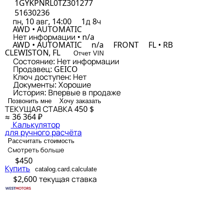
1GYKPNRL0TZ301277
51630236
пн, 10 авг, 14:00
1д 8ч
AWD • AUTOMATIC
Нет информации • n/a
AWD • AUTOMATIC
n/a
FRONT
FL • RB
CLEWISTON, FL
Отчет VIN
Состояние:
Нет информации
Продавец:
GEICO
Ключ доступен:
Нет
Документы:
Хорошие
История:
Впервые в продаже
Позвонить мне
Хочу заказать
ТЕКУЩАЯ СТАВКА
450 $
≈ 36 364 ₽
Калькулятор
для ручного расчёта
Рассчитать стоимость
Смотреть больше
$450
Купить
catalog.card.calculate
$2,600
текущая ставка