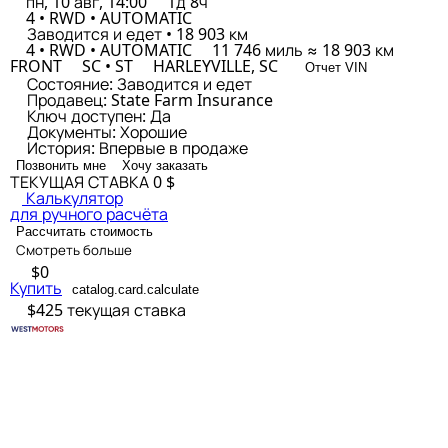
пн, 10 авг, 14:00
1д 8ч
4 • RWD • AUTOMATIC
Заводится и едет • 18 903 км
4 • RWD • AUTOMATIC
11 746 миль ≈ 18 903 км
FRONT
SC • ST
HARLEYVILLE, SC
Отчет VIN
Состояние:
Заводится и едет
Продавец:
State Farm Insurance
Ключ доступен:
Да
Документы:
Хорошие
История:
Впервые в продаже
Позвонить мне
Хочу заказать
ТЕКУЩАЯ СТАВКА
0 $
Калькулятор
для ручного расчёта
Рассчитать стоимость
Смотреть больше
$0
Купить
catalog.card.calculate
$425
текущая ставка