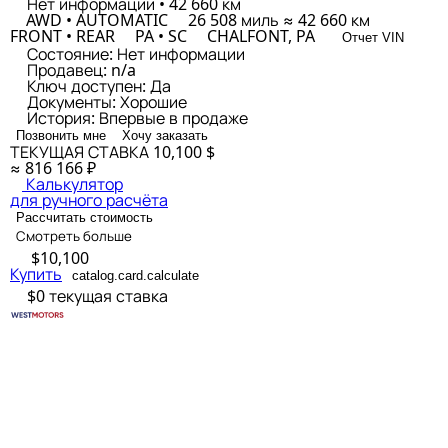
Нет информации • 42 660 км
AWD • AUTOMATIC
26 508 миль ≈ 42 660 км
FRONT • REAR
PA • SC
CHALFONT, PA
Отчет VIN
Состояние:
Нет информации
Продавец:
n/a
Ключ доступен:
Да
Документы:
Хорошие
История:
Впервые в продаже
Позвонить мне
Хочу заказать
ТЕКУЩАЯ СТАВКА
10,100 $
≈ 816 166 ₽
Калькулятор
для ручного расчёта
Рассчитать стоимость
Смотреть больше
$10,100
Купить
catalog.card.calculate
$0
текущая ставка