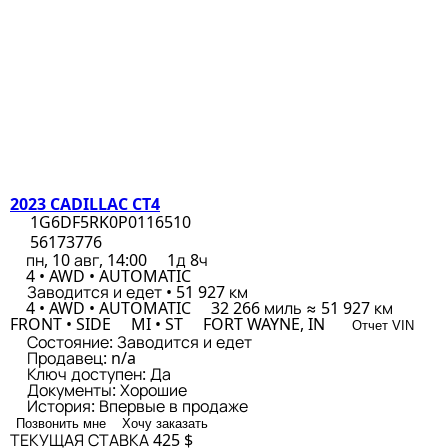
2023 CADILLAC CT4
1G6DF5RK0P0116510
56173776
пн, 10 авг, 14:00
1д 8ч
4 • AWD • AUTOMATIC
Заводится и едет • 51 927 км
4 • AWD • AUTOMATIC
32 266 миль ≈ 51 927 км
FRONT • SIDE
MI • ST
FORT WAYNE, IN
Отчет VIN
Состояние:
Заводится и едет
Продавец:
n/a
Ключ доступен:
Да
Документы:
Хорошие
История:
Впервые в продаже
Позвонить мне
Хочу заказать
ТЕКУЩАЯ СТАВКА
425 $