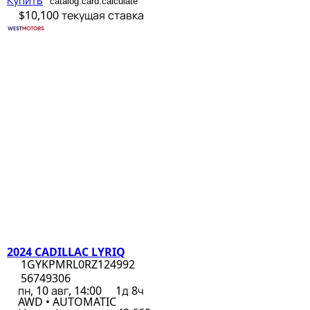
Купить
catalog.card.calculate
$10,100
текущая ставка
2024 CADILLAC LYRIQ
1GYKPMRL0RZ124992
56749306
пн, 10 авг, 14:00
1д 8ч
AWD • AUTOMATIC