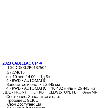
2023 CADILLAC CT4-V
1G6DD5RL2P0137504
57274616
пн, 10 авг, 14:00
1д 8ч
4 • RWD • AUTOMATIC
Заводится и едет • 26 445 км
4 • RWD • AUTOMATIC
16 432 миль ≈ 26 445 км
SIDE • FRONT
FL • RB
CLEWISTON, FL
Отчет VIN
Состояние:
Заводится и едет
Продавец:
GEICO
Ключ доступен:
Да