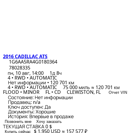
2016 CADILLAC ATS
1G6AA5RA4G0180364
78028335
пн, 10 авг, 14:00
1д 8ч
4 • RWD • AUTOMATIC
Нет информации • 120 701 км
4 • RWD • AUTOMATIC
75 000 миль ≈ 120 701 км
FLOOD • MINOR
FL • CD
CLEWISTON, FL
Отчет VIN
Состояние:
Нет информации
Продавец:
n/a
Ключ доступен:
Да
Документы:
Хорошие
История:
Впервые в продаже
Позвонить мне
Хочу заказать
ТЕКУЩАЯ СТАВКА
0 $
$ 1,950
USD
≈ 157 577 ₽
Купить сейчас