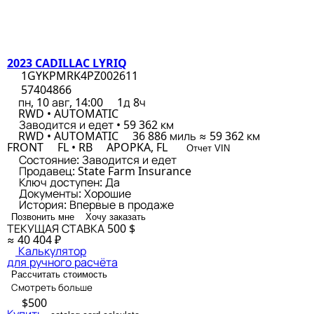
2023 CADILLAC LYRIQ
1GYKPMRK4PZ002611
57404866
пн, 10 авг, 14:00
1д 8ч
RWD • AUTOMATIC
Заводится и едет • 59 362 км
RWD • AUTOMATIC
36 886 миль ≈ 59 362 км
FRONT
FL • RB
APOPKA, FL
Отчет VIN
Состояние:
Заводится и едет
Продавец:
State Farm Insurance
Ключ доступен:
Да
Документы:
Хорошие
История:
Впервые в продаже
Позвонить мне
Хочу заказать
ТЕКУЩАЯ СТАВКА
500 $
≈ 40 404 ₽
Калькулятор
для ручного расчёта
Рассчитать стоимость
Смотреть больше
$500