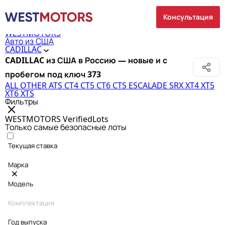
Консультация
WESTMOTORS
Авто из США
CADILLAC
CADILLAC из США в Россию — новые и с
пробегом под ключ
373
ALL OTHER
ATS
CT4
CT5
CT6
CTS
ESCALADE
SRX
XT4
XT5
XT6
XTS
Фильтры
WESTMOTORS VerifiedLots
Только самые безопасные лоты
Текущая ставка
Марка
Модель
Комплектация
Год выпуска