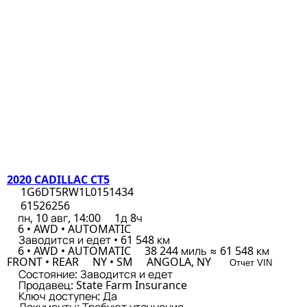
2020 CADILLAC CT5
1G6DT5RW1L0151434
61526256
пн, 10 авг, 14:00
1д 8ч
6 • AWD • AUTOMATIC
Заводится и едет • 61 548 км
6 • AWD • AUTOMATIC
38 244 миль ≈ 61 548 км
FRONT • REAR
NY • SM
ANGOLA, NY
Отчет VIN
Состояние:
Заводится и едет
Продавец:
State Farm Insurance
Ключ доступен:
Да