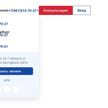
ание
Вход
+7(981)914-70-27
Консультация
70-27
рбург
70-27
70-01
 за 1 минуту и
о выгодных авто
азать звонок
или