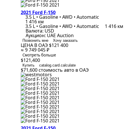
2021 Ford F-150
3.5 L • Gasoline • AWD • Automatic
1 416 км
3.5 L • Gasoline • AWD • Automatic
1 416 км
Валюта:
USD
Аукцион:
UAE Auction
Позвонить мне
Хочу заказать
ЦЕНА В ОАЭ
$121 400
≈ 9 749 045 ₽
Смотреть больше
$121,400
Купить
catalog.card.calculate
$71,600
стоимость авто в ОАЭ
2021 Ford F-150