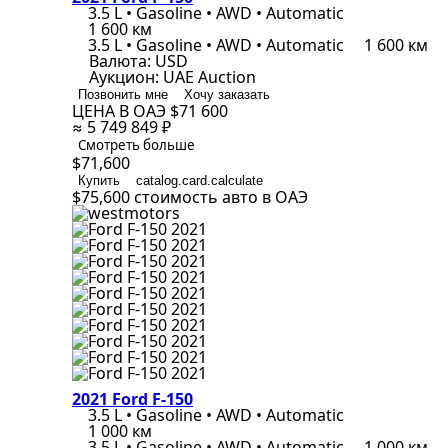
3.5 L • Gasoline • AWD • Automatic
1 600 км
3.5 L • Gasoline • AWD • Automatic
1 600 км
Валюта:
USD
Аукцион:
UAE Auction
Позвонить мне
Хочу заказать
ЦЕНА В ОАЭ
$71 600
≈ 5 749 849 ₽
Смотреть больше
$71,600
Купить
catalog.card.calculate
$75,600
стоимость авто в ОАЭ
2021 Ford F-150
3.5 L • Gasoline • AWD • Automatic
1 000 км
3.5 L • Gasoline • AWD • Automatic
1 000 км