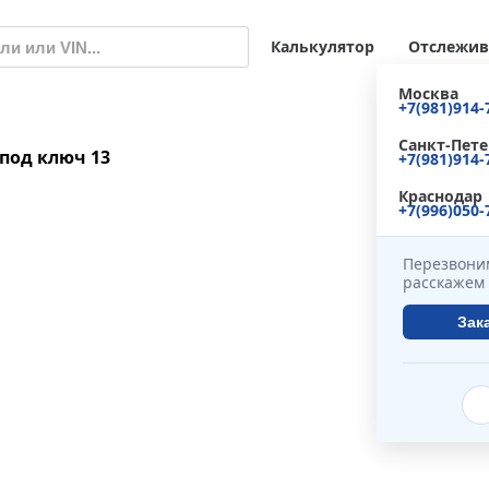
Калькулятор
Отслежив
Москва
+7(981)914-
Санкт-Пете
м под ключ
13
+7(981)914-
Краснодар
+7(996)050-
Перезвоним
расскажем 
Зак