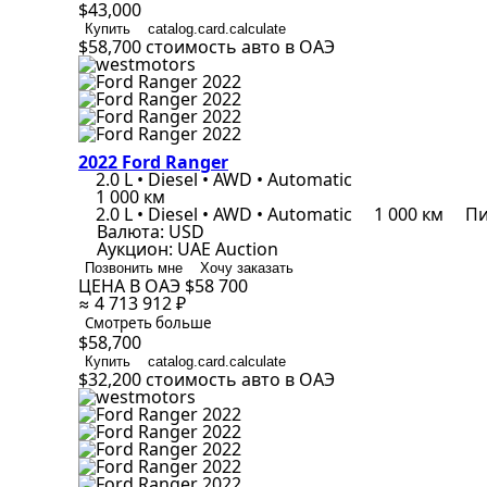
$43,000
Купить
catalog.card.calculate
$58,700
стоимость авто в ОАЭ
2022 Ford Ranger
2.0 L • Diesel • AWD • Automatic
1 000 км
2.0 L • Diesel • AWD • Automatic
1 000 км
Пи
Валюта:
USD
Аукцион:
UAE Auction
Позвонить мне
Хочу заказать
ЦЕНА В ОАЭ
$58 700
≈ 4 713 912 ₽
Смотреть больше
$58,700
Купить
catalog.card.calculate
$32,200
стоимость авто в ОАЭ