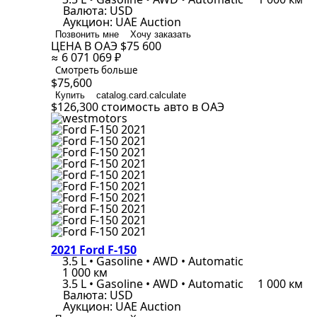
Валюта:
USD
Аукцион:
UAE Auction
Позвонить мне
Хочу заказать
ЦЕНА В ОАЭ
$75 600
≈ 6 071 069 ₽
Смотреть больше
$75,600
Купить
catalog.card.calculate
$126,300
стоимость авто в ОАЭ
2021 Ford F-150
3.5 L • Gasoline • AWD • Automatic
1 000 км
3.5 L • Gasoline • AWD • Automatic
1 000 км
Валюта:
USD
Аукцион:
UAE Auction