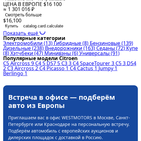
ЦЕНА В ЕВРОПЕ
$16 100
≈ 1 301 016 ₽
Смотреть больше
$16,100
Купить
catalog.card.calculate
Показать ещё
Популярные категории
Электромобили
(13)
Гибридные
(8)
Бензиновые
(139)
Дизельные
(238)
Внедорожники
(163)
Седаны
(72)
Купе
(8)
Хэтчбеки
(47)
Минивэны
(6)
Универсалы
(91)
Популярные модели Citroen
C5 Aircross
9
C4
5
DS7
5
C3
3
C4 SpaceTourer
3
C5
3
DS4
2
C3 Aircross
2
C4 Picasso
1
C4 Cactus
1
Jumpy
1
Berlingo
1
Встреча в офисе — подберём
авто из Европы
Приглашаем вас в офис WESTMOTORS в Москве, Санкт-
Петербурге или Краснодаре на персональную встречу.
Подберём автомобиль с европейских аукционов и
дилерских площадок с доставкой в Россию.