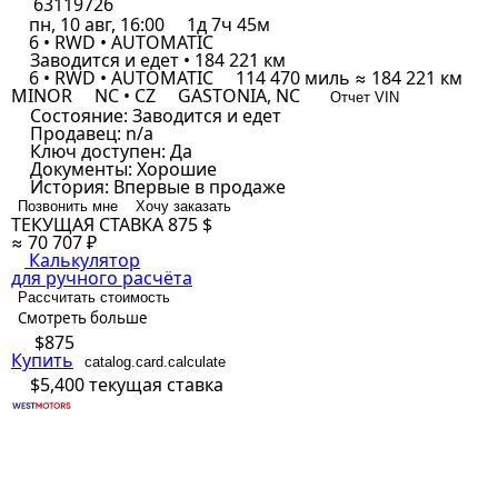
63119726
пн, 10 авг, 16:00
1д 7ч 45м
6 • RWD • AUTOMATIC
Заводится и едет • 184 221 км
6 • RWD • AUTOMATIC
114 470 миль ≈ 184 221 км
MINOR
NC • CZ
GASTONIA, NC
Отчет VIN
Состояние:
Заводится и едет
Продавец:
n/a
Ключ доступен:
Да
Документы:
Хорошие
История:
Впервые в продаже
Позвонить мне
Хочу заказать
ТЕКУЩАЯ СТАВКА
875 $
≈ 70 707 ₽
Калькулятор
для ручного расчёта
Рассчитать стоимость
Смотреть больше
$875
Купить
catalog.card.calculate
$5,400
текущая ставка