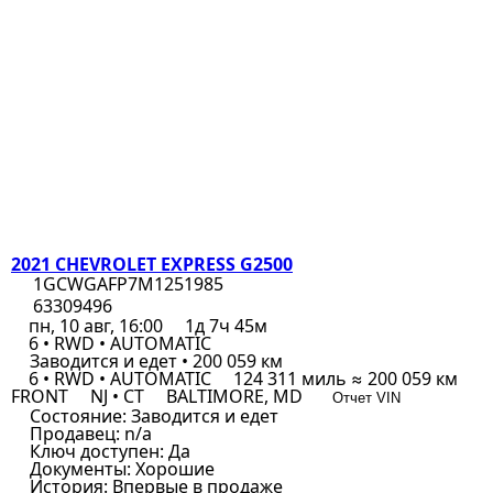
2021 CHEVROLET EXPRESS G2500
1GCWGAFP7M1251985
63309496
пн, 10 авг, 16:00
1д 7ч 45м
6 • RWD • AUTOMATIC
Заводится и едет • 200 059 км
6 • RWD • AUTOMATIC
124 311 миль ≈ 200 059 км
FRONT
NJ • CT
BALTIMORE, MD
Отчет VIN
Состояние:
Заводится и едет
Продавец:
n/a
Ключ доступен:
Да
Документы:
Хорошие
История:
Впервые в продаже