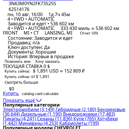
3N63M0YN2FK735255
62514176
пн, 10 авг, 16:00
1д 7ч 45м
4 • FWD • AUTOMATIC
Заводится и едет • 536 602 км
4 • FWD • AUTOMATIC
333 430 миль ≈ 536 602 км
FRONT
MI • CT
LANSING, MI
Отчет VIN
Состояние:
Заводится и едет
Продавец:
n/a
Ключ доступен:
Да
Документы:
Хорошие
История:
Впервые в продаже
Позвонить мне
Хочу заказать
ТЕКУЩАЯ СТАВКА
0 $
$ 1,891
USD
≈ 152 809 ₽
Купить сейчас
от $ 1,891
Купить сейчас
Смотреть больше
$0
Купить
catalog.card.calculate
Показать ещё
Популярные категории
Электромобили
(3,149)
Гибридные
(2,180)
Бензиновые
(36,644)
Дизельные
(1,190)
Внедорожники
(17,483)
Пикапы
(4,241)
Седаны
(11,836)
Купе
(765)
Хэтчбеки
(1,442)
Минивэны
(4,253)
Кабриолеты
(199)
Популярные модели CHEVROLET