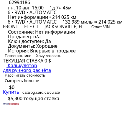
62994186
пн, 10 авг, 16:00
1д 7ч 45м
6 • RWD • AUTOMATIC
Нет информации • 214 025 км
6 • RWD • AUTOMATIC
132 989 миль ≈ 214 025 км
FRONT
FL • CT
JACKSONVILLE, FL
Отчет VIN
Состояние:
Нет информации
Продавец:
n/a
Ключ доступен:
Да
Документы:
Хорошие
История:
Впервые в продаже
Позвонить мне
Хочу заказать
ТЕКУЩАЯ СТАВКА
0 $
Калькулятор
для ручного расчёта
Рассчитать стоимость
Смотреть больше
$0
Купить
catalog.card.calculate
$5,300
текущая ставка