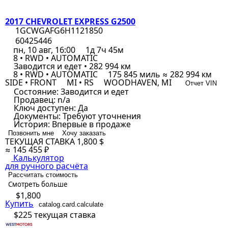
2017 CHEVROLET EXPRESS G2500
1GCWGAFG6H1121850
60425446
пн, 10 авг, 16:00
1д 7ч 45м
8 • RWD • AUTOMATIC
Заводится и едет • 282 994 км
8 • RWD • AUTOMATIC
175 845 миль ≈ 282 994 км
SIDE • FRONT
MI • RS
WOODHAVEN, MI
Отчет VIN
Состояние:
Заводится и едет
Продавец:
n/a
Ключ доступен:
Да
Документы:
Требуют уточнения
История:
Впервые в продаже
Позвонить мне
Хочу заказать
ТЕКУЩАЯ СТАВКА
1,800 $
≈ 145 455 ₽
Калькулятор
для ручного расчёта
Рассчитать стоимость
Смотреть больше
$1,800
Купить
catalog.card.calculate
$225
текущая ставка