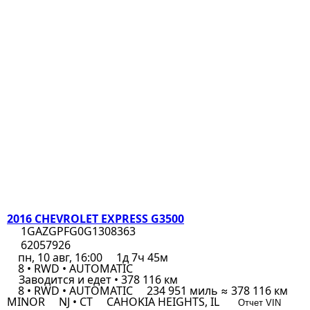
2016 CHEVROLET EXPRESS G3500
1GAZGPFG0G1308363
62057926
пн, 10 авг, 16:00
1д 7ч 45м
8 • RWD • AUTOMATIC
Заводится и едет • 378 116 км
8 • RWD • AUTOMATIC
234 951 миль ≈ 378 116 км
MINOR
NJ • CT
CAHOKIA HEIGHTS, IL
Отчет VIN