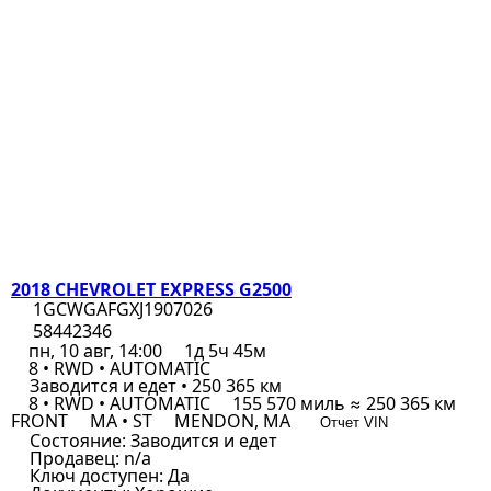
2018 CHEVROLET EXPRESS G2500
1GCWGAFGXJ1907026
58442346
пн, 10 авг, 14:00
1д 5ч 45м
8 • RWD • AUTOMATIC
Заводится и едет • 250 365 км
8 • RWD • AUTOMATIC
155 570 миль ≈ 250 365 км
FRONT
MA • ST
MENDON, MA
Отчет VIN
Состояние:
Заводится и едет
Продавец:
n/a
Ключ доступен:
Да