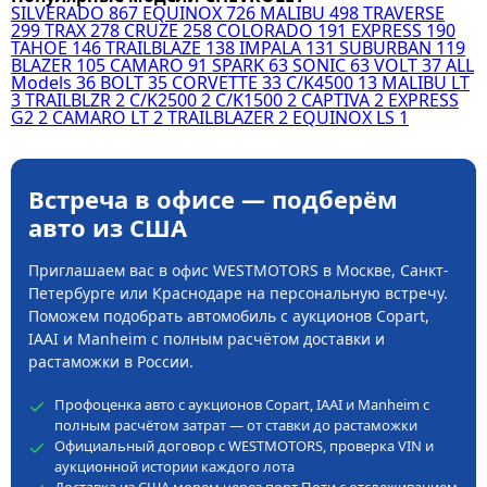
SILVERADO
867
EQUINOX
726
MALIBU
498
TRAVERSE
299
TRAX
278
CRUZE
258
COLORADO
191
EXPRESS
190
TAHOE
146
TRAILBLAZE
138
IMPALA
131
SUBURBAN
119
BLAZER
105
CAMARO
91
SPARK
63
SONIC
63
VOLT
37
ALL
Models
36
BOLT
35
CORVETTE
33
C/K4500
13
MALIBU LT
3
TRAILBLZR
2
C/K2500
2
C/K1500
2
CAPTIVA
2
EXPRESS
G2
2
CAMARO LT
2
TRAILBLAZER
2
EQUINOX LS
1
Встреча в офисе — подберём
авто из США
Приглашаем вас в офис WESTMOTORS в Москве, Санкт-
Петербурге или Краснодаре на персональную встречу.
Поможем подобрать автомобиль с аукционов Copart,
IAAI и Manheim с полным расчётом доставки и
растаможки в России.
Профоценка авто с аукционов Copart, IAAI и Manheim с
полным расчётом затрат — от ставки до растаможки
Официальный договор с WESTMOTORS, проверка VIN и
аукционной истории каждого лота