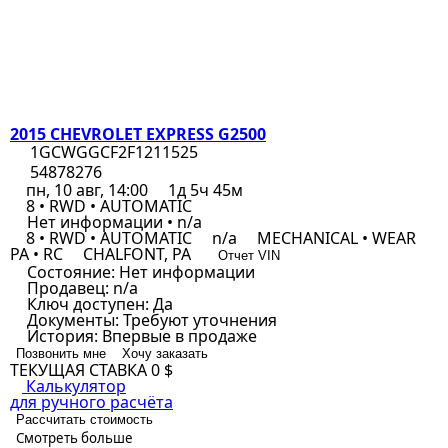
2015 CHEVROLET EXPRESS G2500
1GCWGGCF2F1211525
54878276
пн, 10 авг, 14:00
1д 5ч 45м
8 • RWD • AUTOMATIC
Нет информации • n/a
8 • RWD • AUTOMATIC
n/a
MECHANICAL • WEAR
PA • RC
CHALFONT, PA
Отчет VIN
Состояние:
Нет информации
Продавец:
n/a
Ключ доступен:
Да
Документы:
Требуют уточнения
История:
Впервые в продаже
Позвонить мне
Хочу заказать
ТЕКУЩАЯ СТАВКА
0 $
Калькулятор
для ручного расчёта
Рассчитать стоимость
Смотреть больше