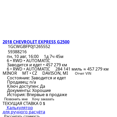
2018 CHEVROLET EXPRESS G2500
1GCWGBFP0J1265552
59388216
пн, 10 авг, 16:00
1д 7ч 45м
6 • RWD • AUTOMATIC
Заводится и едет • 457 279 км
6 • RWD • AUTOMATIC
284 141 миль ≈ 457 279 км
MINOR
MT • CZ
DAVISON, MI
Отчет VIN
Состояние:
Заводится и едет
Продавец:
n/a
Ключ доступен:
Да
Документы:
Хорошие
История:
Впервые в продаже
Позвонить мне
Хочу заказать
ТЕКУЩАЯ СТАВКА
0 $
Калькулятор
для ручного расчёта
Рассчитать стоимость