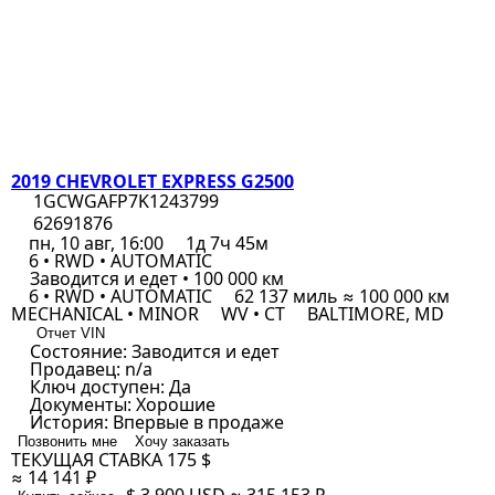
2019 CHEVROLET EXPRESS G2500
1GCWGAFP7K1243799
62691876
пн, 10 авг, 16:00
1д 7ч 45м
6 • RWD • AUTOMATIC
Заводится и едет • 100 000 км
6 • RWD • AUTOMATIC
62 137 миль ≈ 100 000 км
MECHANICAL • MINOR
WV • CT
BALTIMORE, MD
Отчет VIN
Состояние:
Заводится и едет
Продавец:
n/a
Ключ доступен:
Да
Документы:
Хорошие
История:
Впервые в продаже
Позвонить мне
Хочу заказать
ТЕКУЩАЯ СТАВКА
175 $
≈ 14 141 ₽