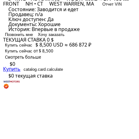
FRONT
NH • CT
WEST WARREN, MA
Отчет VIN
Состояние:
Заводится и едет
Продавец:
n/a
Ключ доступен:
Да
Документы:
Хорошие
История:
Впервые в продаже
Позвонить мне
Хочу заказать
ТЕКУЩАЯ СТАВКА
0 $
$ 8,500
USD
≈ 686 872 ₽
Купить сейчас
от $ 8,500
Купить сейчас
Смотреть больше
$0
Купить
catalog.card.calculate
$0
текущая ставка