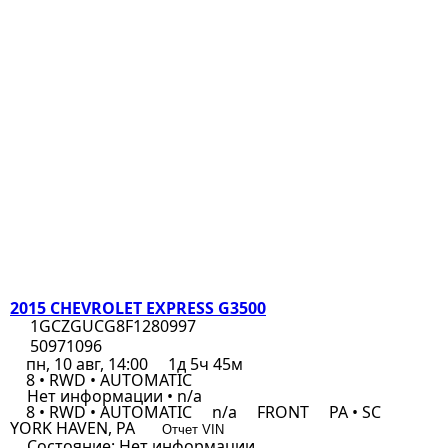
2015 CHEVROLET EXPRESS G3500
1GCZGUCG8F1280997
50971096
пн, 10 авг, 14:00
1д 5ч 45м
8 • RWD • AUTOMATIC
Нет информации • n/a
8 • RWD • AUTOMATIC
n/a
FRONT
PA • SC
YORK HAVEN, PA
Отчет VIN
Состояние:
Нет информации