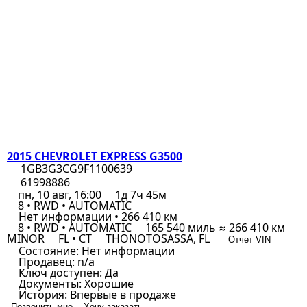
2015 CHEVROLET EXPRESS G3500
1GB3G3CG9F1100639
61998886
пн, 10 авг, 16:00
1д 7ч 45м
8 • RWD • AUTOMATIC
Нет информации • 266 410 км
8 • RWD • AUTOMATIC
165 540 миль ≈ 266 410 км
MINOR
FL • CT
THONOTOSASSA, FL
Отчет VIN
Состояние:
Нет информации
Продавец:
n/a
Ключ доступен:
Да
Документы:
Хорошие
История:
Впервые в продаже
Позвонить мне
Хочу заказать