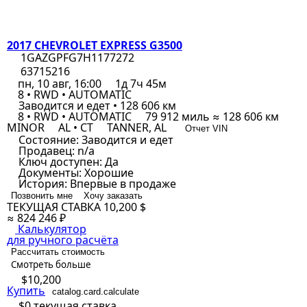
2017 CHEVROLET EXPRESS G3500
1GAZGPFG7H1177272
63715216
пн, 10 авг, 16:00
1д 7ч 45м
8 • RWD • AUTOMATIC
Заводится и едет • 128 606 км
8 • RWD • AUTOMATIC
79 912 миль ≈ 128 606 км
MINOR
AL • CT
TANNER, AL
Отчет VIN
Состояние:
Заводится и едет
Продавец:
n/a
Ключ доступен:
Да
Документы:
Хорошие
История:
Впервые в продаже
Позвонить мне
Хочу заказать
ТЕКУЩАЯ СТАВКА
10,200 $
≈ 824 246 ₽
Калькулятор
для ручного расчёта
Рассчитать стоимость
Смотреть больше
$10,200
Купить
catalog.card.calculate
$0
текущая ставка