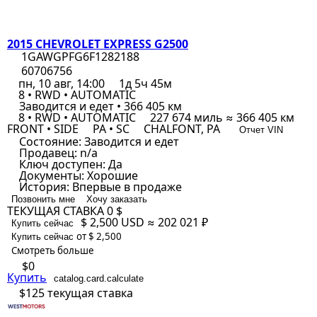
2015 CHEVROLET EXPRESS G2500
1GAWGPFG6F1282188
60706756
пн, 10 авг, 14:00
1д 5ч 45м
8 • RWD • AUTOMATIC
Заводится и едет • 366 405 км
8 • RWD • AUTOMATIC
227 674 миль ≈ 366 405 км
FRONT • SIDE
PA • SC
CHALFONT, PA
Отчет VIN
Состояние:
Заводится и едет
Продавец:
n/a
Ключ доступен:
Да
Документы:
Хорошие
История:
Впервые в продаже
Позвонить мне
Хочу заказать
ТЕКУЩАЯ СТАВКА
0 $
$ 2,500
USD
≈ 202 021 ₽
Купить сейчас
от $ 2,500
Купить сейчас
Смотреть больше
$0
Купить
catalog.card.calculate
$125
текущая ставка