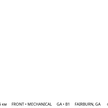
6 км
FRONT • MECHANICAL
GA • B1
FAIRBURN, GA