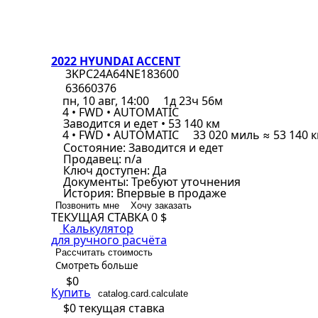
2022 HYUNDAI ACCENT
3KPC24A64NE183600
63660376
пн, 10 авг, 14:00
1д 23ч 56м
4 • FWD • AUTOMATIC
Заводится и едет • 53 140 км
4 • FWD • AUTOMATIC
33 020 миль ≈ 53 140 
Состояние:
Заводится и едет
Продавец:
n/a
Ключ доступен:
Да
Документы:
Требуют уточнения
История:
Впервые в продаже
Позвонить мне
Хочу заказать
ТЕКУЩАЯ СТАВКА
0 $
Калькулятор
для ручного расчёта
Рассчитать стоимость
Смотреть больше
$0
Купить
catalog.card.calculate
$0
текущая ставка