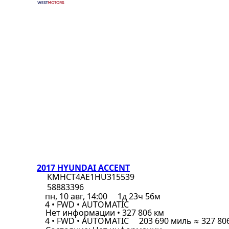
2017 HYUNDAI ACCENT
KMHCT4AE1HU315539
58883396
пн, 10 авг, 14:00
1д 23ч 56м
4 • FWD • AUTOMATIC
Нет информации • 327 806 км
4 • FWD • AUTOMATIC
203 690 миль ≈ 327 80