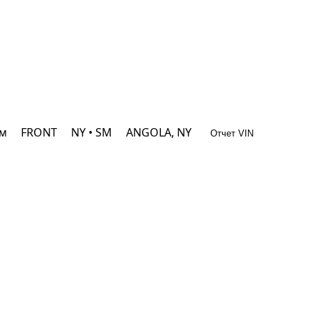
км
FRONT
NY • SM
ANGOLA, NY
Отчет VIN