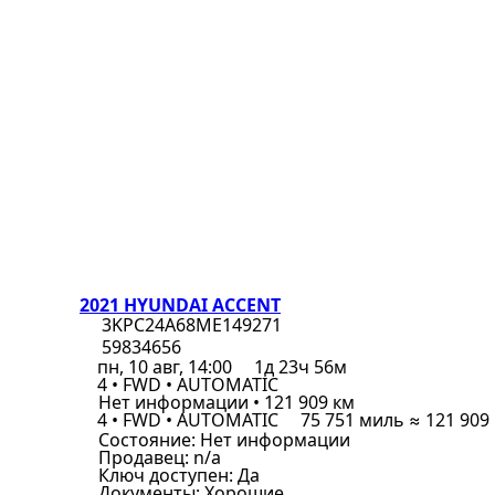
2021 HYUNDAI ACCENT
3KPC24A68ME149271
59834656
пн, 10 авг, 14:00
1д 23ч 56м
4 • FWD • AUTOMATIC
Нет информации • 121 909 км
4 • FWD • AUTOMATIC
75 751 миль ≈ 121 909
Состояние:
Нет информации
Продавец:
n/a
Ключ доступен:
Да
Документы:
Хорошие