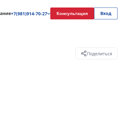
ание
Вход
+7(981)914-70-27
Консультация
Поделиться