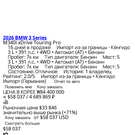
2026 BMW 3 Series
M340i xDrive Touring Pro
16 дней в продаже
Импорт из-за границы · Кёнгидо
3 L • 391 л.с. • 4WD • Автомат (AT) • Бензин
Пробег: 7к км
Тип двигателя: Бензин
Мест: 5
3 L • 391 л.с. • 4WD • Автомат (AT) • Бензин
Пробег: 7к км
Тип двигателя: Бензин
Мест: 5
Состояние: Отличное
История: 1 владелец
Рейтинг: 2.0/5
Импорт из-за границы • Кёнгидо
Импорт (Германия)
Отчёт по авто
Позвонить мне
Хочу заказать
ЦЕНА В КОРЕЕ
₩84 400 000
≈ $58 037 / 4 689 869 ₽
Рыночная цена
$33 846
значительно выше рынка (+71%)
от $58 037
USD
Хочу заказать
Смотреть больше
$58 037