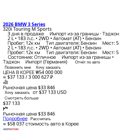
2026 BMW 3 Series
320i Touring M Sports
3 дня в продаже
Импорт из-за границы · Тэджон
2 L • 183 л.с. • 2WD • Автомат (AT) • Бензин
Пробег: 12к км
Тип двигателя: Бензин
Мест: 5
2 L • 183 л.с. • 2WD • Автомат (AT) • Бензин
Пробег: 12к км
Тип двигателя: Бензин
Мест: 5
Состояние: Отличное
Импорт из-за границы •
Тэджон
Импорт (Германия)
Отчёт по авто
Позвонить мне
Хочу заказать
ЦЕНА В КОРЕЕ
₩54 000 000
≈ $37 133 / 3 000 627 ₽
Рыночная цена
$33 846
от $37 133
USD
Хочу заказать
Смотреть больше
$37 133
Рыночная цена
$33 846
Подробнее
Рассчитать
≈ $58 037
стоимость авто в Корее