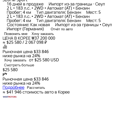
16 дней в продаже
Импорт из-за границы · Сеул
2 L • 183 л.с. • 2WD • Автомат (AT) • Бензин
Пробег: 4 км
Тип двигателя: Бензин
Мест: 5
2 L • 183 л.с. • 2WD • Автомат (AT) • Бензин
Пробег: 4 км
Тип двигателя: Бензин
Мест: 5
Состояние: Как новая
Импорт из-за границы • Сеул
Импорт (Германия)
Отчёт по авто
Позвонить мне
Хочу заказать
ЦЕНА В КОРЕЕ
₩37 200 000
≈ $25 580 / 2 067 098 ₽
Рыночная цена
$33 846
ниже рынка на 24%
от $25 580
USD
Хочу заказать
Смотреть больше
$25 580
Рыночная цена
$33 846
ниже рынка на 24%
Подробнее
Рассчитать
≈ $41 946
стоимость авто в Корее