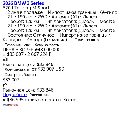
2026 BMW 3 Series
320d Touring M Sport
2 дня в продаже
Импорт из-за границы · Кёнгидо
2 L • 190 л.с. • 2WD • Автомат (AT) • Дизель
Пробег: 12к км
Тип двигателя: Дизель
Мест: 5
2 L • 190 л.с. • 2WD • Автомат (AT) • Дизель
Пробег: 12к км
Тип двигателя: Дизель
Мест: 5
Состояние: Отличное
Импорт из-за границы •
Кёнгидо
Импорт (Германия)
Отчёт по авто
Позвонить мне
Хочу заказать
ЦЕНА В КОРЕЕ
₩48 000 000
≈ $33 007 / 2 667 224 ₽
Рыночная цена
$33 846
от $33 007
USD
Хочу заказать
Смотреть больше
$33 007
Рыночная цена
$33 846
Подробнее
Рассчитать
≈ $36 995
стоимость авто в Корее