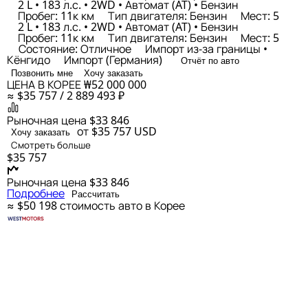
2 L • 183 л.с. • 2WD • Автомат (AT) • Бензин
Пробег: 11к км
Тип двигателя: Бензин
Мест: 5
2 L • 183 л.с. • 2WD • Автомат (AT) • Бензин
Пробег: 11к км
Тип двигателя: Бензин
Мест: 5
Состояние: Отличное
Импорт из-за границы •
Кёнгидо
Импорт (Германия)
Отчёт по авто
Позвонить мне
Хочу заказать
ЦЕНА В КОРЕЕ
₩52 000 000
≈ $35 757 / 2 889 493 ₽
Рыночная цена
$33 846
от $35 757
USD
Хочу заказать
Смотреть больше
$35 757
Рыночная цена
$33 846
Подробнее
Рассчитать
≈ $50 198
стоимость авто в Корее