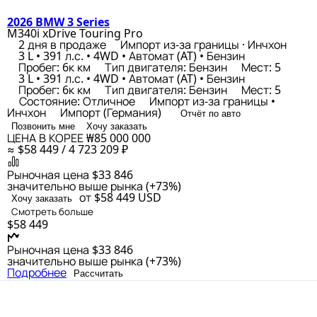
2026 BMW 3 Series
M340i xDrive Touring Pro
2 дня в продаже
Импорт из-за границы · Инчхон
3 L • 391 л.с. • 4WD • Автомат (AT) • Бензин
Пробег: 6к км
Тип двигателя: Бензин
Мест: 5
3 L • 391 л.с. • 4WD • Автомат (AT) • Бензин
Пробег: 6к км
Тип двигателя: Бензин
Мест: 5
Состояние: Отличное
Импорт из-за границы •
Инчхон
Импорт (Германия)
Отчёт по авто
Позвонить мне
Хочу заказать
ЦЕНА В КОРЕЕ
₩85 000 000
≈ $58 449 / 4 723 209 ₽
Рыночная цена
$33 846
значительно выше рынка (+73%)
от $58 449
USD
Хочу заказать
Смотреть больше
$58 449
Рыночная цена
$33 846
значительно выше рынка (+73%)
Подробнее
Рассчитать
≈ $35 620
стоимость авто в Корее