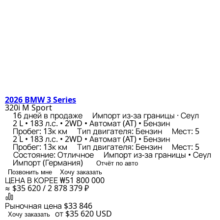
2026 BMW 3 Series
320i M Sport
16 дней в продаже
Импорт из-за границы · Сеул
2 L • 183 л.с. • 2WD • Автомат (AT) • Бензин
Пробег: 13к км
Тип двигателя: Бензин
Мест: 5
2 L • 183 л.с. • 2WD • Автомат (AT) • Бензин
Пробег: 13к км
Тип двигателя: Бензин
Мест: 5
Состояние: Отличное
Импорт из-за границы • Сеул
Импорт (Германия)
Отчёт по авто
Позвонить мне
Хочу заказать
ЦЕНА В КОРЕЕ
₩51 800 000
≈ $35 620 / 2 878 379 ₽
Рыночная цена
$33 846
от $35 620
USD
Хочу заказать