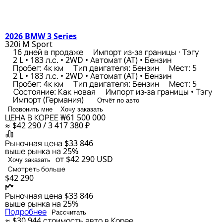
2026 BMW 3 Series
320i M Sport
16 дней в продаже
Импорт из-за границы · Тэгу
2 L • 183 л.с. • 2WD • Автомат (AT) • Бензин
Пробег: 4к км
Тип двигателя: Бензин
Мест: 5
2 L • 183 л.с. • 2WD • Автомат (AT) • Бензин
Пробег: 4к км
Тип двигателя: Бензин
Мест: 5
Состояние: Как новая
Импорт из-за границы • Тэгу
Импорт (Германия)
Отчёт по авто
Позвонить мне
Хочу заказать
ЦЕНА В КОРЕЕ
₩61 500 000
≈ $42 290 / 3 417 380 ₽
Рыночная цена
$33 846
выше рынка на 25%
от $42 290
USD
Хочу заказать
Смотреть больше
$42 290
Рыночная цена
$33 846
выше рынка на 25%
Подробнее
Рассчитать
≈ $30 944
стоимость авто в Корее