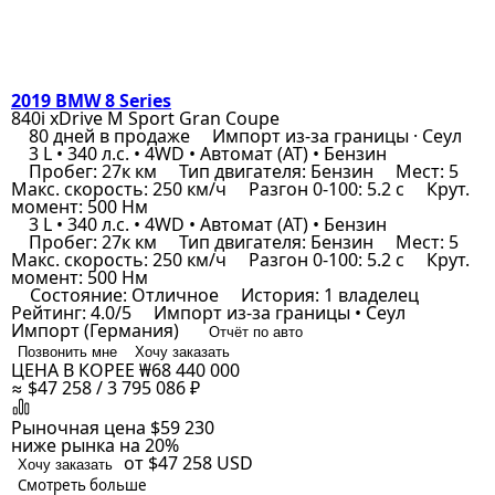
2019 BMW 8 Series
840i xDrive M Sport Gran Coupe
80 дней в продаже
Импорт из-за границы · Сеул
3 L • 340 л.с. • 4WD • Автомат (AT) • Бензин
Пробег: 27к км
Тип двигателя: Бензин
Мест: 5
Макс. скорость: 250 км/ч
Разгон 0-100: 5.2 с
Крут.
момент: 500 Нм
3 L • 340 л.с. • 4WD • Автомат (AT) • Бензин
Пробег: 27к км
Тип двигателя: Бензин
Мест: 5
Макс. скорость: 250 км/ч
Разгон 0-100: 5.2 с
Крут.
момент: 500 Нм
Состояние: Отличное
История: 1 владелец
Рейтинг: 4.0/5
Импорт из-за границы • Сеул
Импорт (Германия)
Отчёт по авто
Позвонить мне
Хочу заказать
ЦЕНА В КОРЕЕ
₩68 440 000
≈ $47 258 / 3 795 086 ₽
Рыночная цена
$59 230
ниже рынка на 20%
от $47 258
USD
Хочу заказать
Смотреть больше