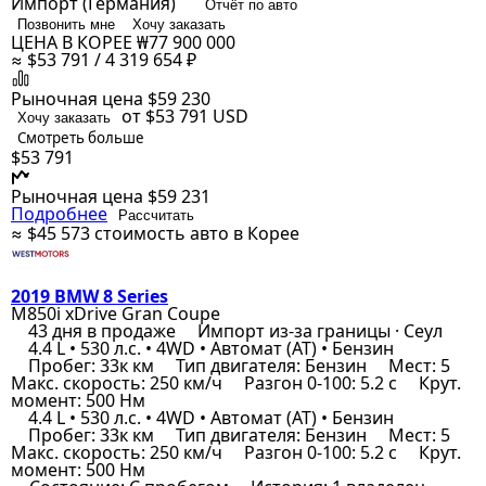
Импорт (Германия)
Отчёт по авто
Позвонить мне
Хочу заказать
ЦЕНА В КОРЕЕ
₩77 900 000
≈ $53 791 / 4 319 654 ₽
Рыночная цена
$59 230
от $53 791
USD
Хочу заказать
Смотреть больше
$53 791
Рыночная цена
$59 231
Подробнее
Рассчитать
≈ $45 573
стоимость авто в Корее
2019 BMW 8 Series
M850i xDrive Gran Coupe
43 дня в продаже
Импорт из-за границы · Сеул
4.4 L • 530 л.с. • 4WD • Автомат (AT) • Бензин
Пробег: 33к км
Тип двигателя: Бензин
Мест: 5
Макс. скорость: 250 км/ч
Разгон 0-100: 5.2 с
Крут.
момент: 500 Нм
4.4 L • 530 л.с. • 4WD • Автомат (AT) • Бензин
Пробег: 33к км
Тип двигателя: Бензин
Мест: 5
Макс. скорость: 250 км/ч
Разгон 0-100: 5.2 с
Крут.
момент: 500 Нм