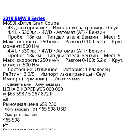
2019 BMW 8 Series
M850i xDrive Gran Coupe
43 дня в продаже
Импорт из-за границы · Сеул
4.4 L • 530 л.с. • 4WD • Автомат (AT) • Бензин
Пробег: 18к км
Тип двигателя: Бензин
Мест: 5
Макс. скорость: 250 км/ч
Разгон 0-100: 5.2 с
Крут.
момент: 500 Нм
4.4 L • 530 л.с. • 4WD • Автомат (AT) • Бензин
Пробег: 18к км
Тип двигателя: Бензин
Мест: 5
Макс. скорость: 250 км/ч
Разгон 0-100: 5.2 с
Крут.
момент: 500 Нм
Состояние: Отличное
История: 1 владелец
Рейтинг: 3.0/5
Импорт из-за границы • Сеул
Импорт (Германия)
Отчёт по авто
Позвонить мне
Хочу заказать
ЦЕНА В КОРЕЕ
₩95 000 000
≈ $65 598 / 5 267 872 ₽
Рыночная цена
$59 230
от $65 598
USD
Хочу заказать
Смотреть больше
$65 598