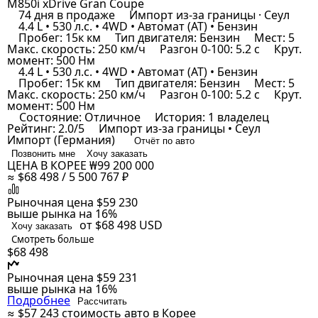
M850i xDrive Gran Coupe
74 дня в продаже
Импорт из-за границы · Сеул
4.4 L • 530 л.с. • 4WD • Автомат (AT) • Бензин
Пробег: 15к км
Тип двигателя: Бензин
Мест: 5
Макс. скорость: 250 км/ч
Разгон 0-100: 5.2 с
Крут.
момент: 500 Нм
4.4 L • 530 л.с. • 4WD • Автомат (AT) • Бензин
Пробег: 15к км
Тип двигателя: Бензин
Мест: 5
Макс. скорость: 250 км/ч
Разгон 0-100: 5.2 с
Крут.
момент: 500 Нм
Состояние: Отличное
История: 1 владелец
Рейтинг: 2.0/5
Импорт из-за границы • Сеул
Импорт (Германия)
Отчёт по авто
Позвонить мне
Хочу заказать
ЦЕНА В КОРЕЕ
₩99 200 000
≈ $68 498 / 5 500 767 ₽
Рыночная цена
$59 230
выше рынка на 16%
от $68 498
USD
Хочу заказать
Смотреть больше
$68 498
Рыночная цена
$59 231
выше рынка на 16%
Подробнее
Рассчитать
≈ $57 243
стоимость авто в Корее