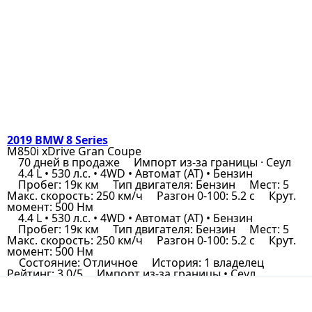
2019 BMW 8 Series
M850i xDrive Gran Coupe
70 дней в продаже
Импорт из-за границы · Сеул
4.4 L • 530 л.с. • 4WD • Автомат (AT) • Бензин
Пробег: 19к км
Тип двигателя: Бензин
Мест: 5
Макс. скорость: 250 км/ч
Разгон 0-100: 5.2 с
Крут.
момент: 500 Нм
4.4 L • 530 л.с. • 4WD • Автомат (AT) • Бензин
Пробег: 19к км
Тип двигателя: Бензин
Мест: 5
Макс. скорость: 250 км/ч
Разгон 0-100: 5.2 с
Крут.
момент: 500 Нм
Состояние: Отличное
История: 1 владелец
Рейтинг: 3.0/5
Импорт из-за границы • Сеул
Импорт (Германия)
Отчёт по авто
Позвонить мне
Хочу заказать
ЦЕНА В КОРЕЕ
₩85 000 000