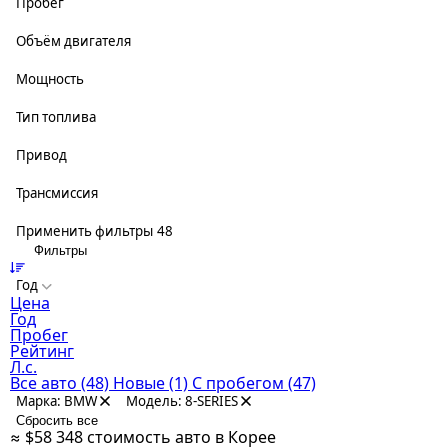
Пробег
Объём двигателя
Мощность
Тип топлива
Привод
Трансмиссия
Применить фильтры
48
Фильтры
Год
Цена
Год
Пробег
Рейтинг
Л.с.
Все авто
(48)
Новые
(1)
С пробегом
(47)
Марка: BMW
Модель: 8-SERIES
Сбросить все
≈ $58 348
стоимость авто в Корее