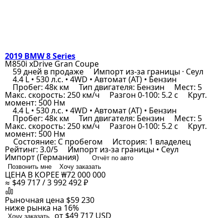
2019 BMW 8 Series
M850i xDrive Gran Coupe
59 дней в продаже
Импорт из-за границы · Сеул
4.4 L • 530 л.с. • 4WD • Автомат (AT) • Бензин
Пробег: 48к км
Тип двигателя: Бензин
Мест: 5
Макс. скорость: 250 км/ч
Разгон 0-100: 5.2 с
Крут.
момент: 500 Нм
4.4 L • 530 л.с. • 4WD • Автомат (AT) • Бензин
Пробег: 48к км
Тип двигателя: Бензин
Мест: 5
Макс. скорость: 250 км/ч
Разгон 0-100: 5.2 с
Крут.
момент: 500 Нм
Состояние: С пробегом
История: 1 владелец
Рейтинг: 3.0/5
Импорт из-за границы • Сеул
Импорт (Германия)
Отчёт по авто
Позвонить мне
Хочу заказать
ЦЕНА В КОРЕЕ
₩72 000 000
≈ $49 717 / 3 992 492 ₽
Рыночная цена
$59 230
ниже рынка на 16%
от $49 717
USD
Хочу заказать