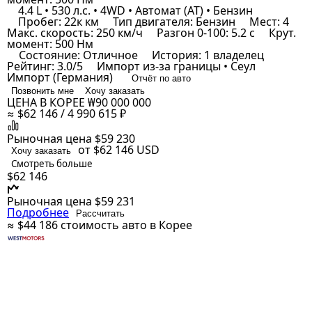
4.4 L • 530 л.с. • 4WD • Автомат (AT) • Бензин
Пробег: 22к км
Тип двигателя: Бензин
Мест: 4
Макс. скорость: 250 км/ч
Разгон 0-100: 5.2 с
Крут.
момент: 500 Нм
Состояние: Отличное
История: 1 владелец
Рейтинг: 3.0/5
Импорт из-за границы • Сеул
Импорт (Германия)
Отчёт по авто
Позвонить мне
Хочу заказать
ЦЕНА В КОРЕЕ
₩90 000 000
≈ $62 146 / 4 990 615 ₽
Рыночная цена
$59 230
от $62 146
USD
Хочу заказать
Смотреть больше
$62 146
Рыночная цена
$59 231
Подробнее
Рассчитать
≈ $44 186
стоимость авто в Корее