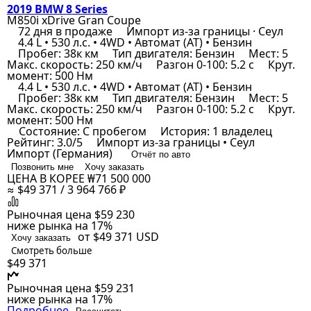
2019 BMW 8 Series
M850i xDrive Gran Coupe
72 дня в продаже
Импорт из-за границы · Сеул
4.4 L • 530 л.с. • 4WD • Автомат (AT) • Бензин
Пробег: 38к км
Тип двигателя: Бензин
Мест: 5
Макс. скорость: 250 км/ч
Разгон 0-100: 5.2 с
Крут.
момент: 500 Нм
4.4 L • 530 л.с. • 4WD • Автомат (AT) • Бензин
Пробег: 38к км
Тип двигателя: Бензин
Мест: 5
Макс. скорость: 250 км/ч
Разгон 0-100: 5.2 с
Крут.
момент: 500 Нм
Состояние: С пробегом
История: 1 владелец
Рейтинг: 3.0/5
Импорт из-за границы • Сеул
Импорт (Германия)
Отчёт по авто
Позвонить мне
Хочу заказать
ЦЕНА В КОРЕЕ
₩71 500 000
≈ $49 371 / 3 964 766 ₽
Рыночная цена
$59 230
ниже рынка на 17%
от $49 371
USD
Хочу заказать
Смотреть больше
$49 371
Рыночная цена
$59 231
ниже рынка на 17%
Подробнее