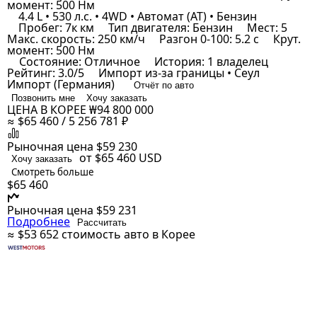
момент: 500 Нм
4.4 L • 530 л.с. • 4WD • Автомат (AT) • Бензин
Пробег: 7к км
Тип двигателя: Бензин
Мест: 5
Макс. скорость: 250 км/ч
Разгон 0-100: 5.2 с
Крут.
момент: 500 Нм
Состояние: Отличное
История: 1 владелец
Рейтинг: 3.0/5
Импорт из-за границы • Сеул
Импорт (Германия)
Отчёт по авто
Позвонить мне
Хочу заказать
ЦЕНА В КОРЕЕ
₩94 800 000
≈ $65 460 / 5 256 781 ₽
Рыночная цена
$59 230
от $65 460
USD
Хочу заказать
Смотреть больше
$65 460
Рыночная цена
$59 231
Подробнее
Рассчитать
≈ $53 652
стоимость авто в Корее