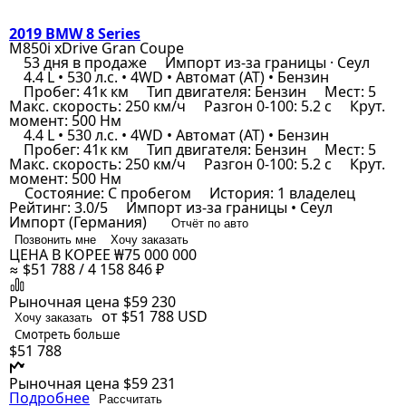
2019 BMW 8 Series
M850i xDrive Gran Coupe
53 дня в продаже
Импорт из-за границы · Сеул
4.4 L • 530 л.с. • 4WD • Автомат (AT) • Бензин
Пробег: 41к км
Тип двигателя: Бензин
Мест: 5
Макс. скорость: 250 км/ч
Разгон 0-100: 5.2 с
Крут.
момент: 500 Нм
4.4 L • 530 л.с. • 4WD • Автомат (AT) • Бензин
Пробег: 41к км
Тип двигателя: Бензин
Мест: 5
Макс. скорость: 250 км/ч
Разгон 0-100: 5.2 с
Крут.
момент: 500 Нм
Состояние: С пробегом
История: 1 владелец
Рейтинг: 3.0/5
Импорт из-за границы • Сеул
Импорт (Германия)
Отчёт по авто
Позвонить мне
Хочу заказать
ЦЕНА В КОРЕЕ
₩75 000 000
≈ $51 788 / 4 158 846 ₽
Рыночная цена
$59 230
от $51 788
USD
Хочу заказать
Смотреть больше
$51 788
Рыночная цена
$59 231
Подробнее
Рассчитать