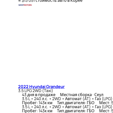
≈ $13 051
стоимость авто в Корее
2022 Hyundai Grandeur
3.5 LPG 2WD (Taxi)
43 дня в продаже
Местная сборка · Сеул
3.5 L • 240 л.с. • 2WD • Автомат (AT) • Газ (LPG)
Пробег: 143к км
Тип двигателя: ГБО
Мест: 
3.5 L • 240 л.с. • 2WD • Автомат (AT) • Газ (LPG)
Пробег: 143к км
Тип двигателя: ГБО
Мест: 