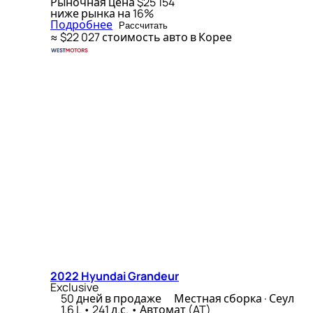
Рыночная цена
$25 154
ниже рынка на 16%
Подробнее
Рассчитать
≈ $22 027
стоимость авто в Корее
2022 Hyundai Grandeur
Exclusive
50 дней в продаже
Местная сборка · Сеул
1.6 L • 241 л.с. • Автомат (AT)