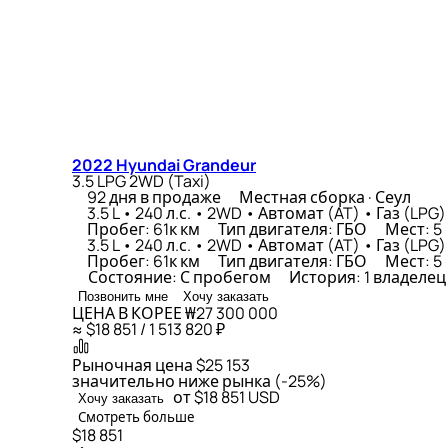
2022 Hyundai Grandeur
3.5 LPG 2WD (Taxi)
92 дня в продаже
Местная сборка · Сеул
3.5 L • 240 л.с. • 2WD • Автомат (AT) • Газ (LPG)
Пробег: 61к км
Тип двигателя: ГБО
Мест: 5
3.5 L • 240 л.с. • 2WD • Автомат (AT) • Газ (LPG)
Пробег: 61к км
Тип двигателя: ГБО
Мест: 5
Состояние: С пробегом
История: 1 владеле
Позвонить мне
Хочу заказать
ЦЕНА В КОРЕЕ
₩27 300 000
≈ $18 851 / 1 513 820 ₽
Рыночная цена
$25 153
значительно ниже рынка (-25%)
от $18 851
USD
Хочу заказать
Смотреть больше
$18 851