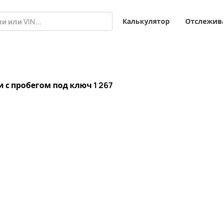
Калькулятор
Отслежив
 и с пробегом под ключ
1 267