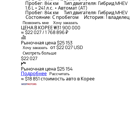
Пробег: 84к км
Тип двигателя: Гибрид MHEV
1.6 L • 241 л.с. • Автомат (AT)
Пробег: 84к км
Тип двигателя: Гибрид MHEV
Состояние: С пробегом
История: 1 владеле
Позвонить мне
Хочу заказать
ЦЕНА В КОРЕЕ
₩31 900 000
≈ $22 027 / 1 768 896 ₽
Рыночная цена
$25 153
от $22 027
USD
Хочу заказать
Смотреть больше
$22 027
Рыночная цена
$25 154
Подробнее
Рассчитать
≈ $18 851
стоимость авто в Корее