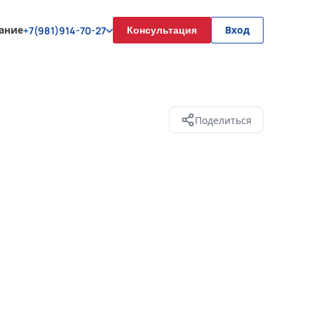
ание
Консультация
Вход
+7(981)914-70-27
Поделиться