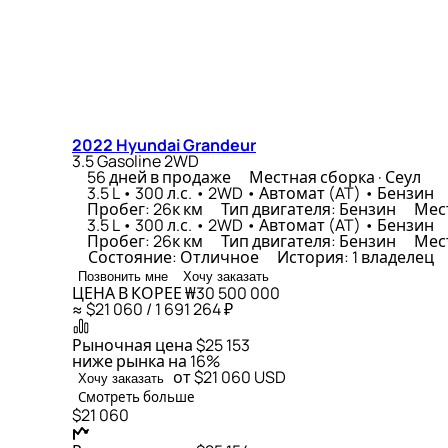
2022 Hyundai Grandeur
3.5 Gasoline 2WD
56 дней в продаже
Местная сборка · Сеул
3.5 L • 300 л.с. • 2WD • Автомат (AT) • Бензин
Пробег: 26к км
Тип двигателя: Бензин
Мест
3.5 L • 300 л.с. • 2WD • Автомат (AT) • Бензин
Пробег: 26к км
Тип двигателя: Бензин
Мест
Состояние: Отличное
История: 1 владелец
Позвонить мне
Хочу заказать
ЦЕНА В КОРЕЕ
₩30 500 000
≈ $21 060 / 1 691 264 ₽
Рыночная цена
$25 153
ниже рынка на 16%
от $21 060
USD
Хочу заказать
Смотреть больше
$21 060