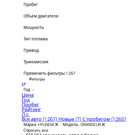
Пробег
Объём двигателя
Мощность
Тип топлива
Привод
Трансмиссия
Применить фильтры
1 267
Фильтры
Год
Цена
Год
Пробег
Рейтинг
Л.с.
Все авто
(1 267)
Новые
(7)
С пробегом
(1 260)
Марка: HYUNDAI
Модель: GRANDEUR
Сбросить все