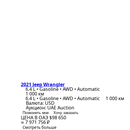
2021 Jeep Wrangler
6.4 L • Gasoline • AWD • Automatic
1 000 км
6.4 L • Gasoline • AWD • Automatic
1 000 км
Валюта:
USD
Аукцион:
UAE Auction
Позвонить мне
Хочу заказать
ЦЕНА В ОАЭ
$98 650
≈ 7 971 756 ₽
Смотреть больше