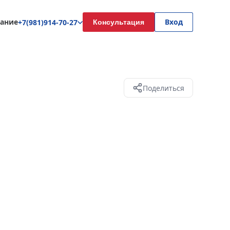
ание
Вход
+7(981)914-70-27
Консультация
Поделиться