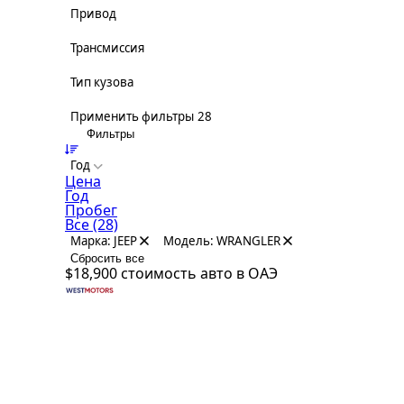
Привод
Трансмиссия
Тип кузова
Применить фильтры
28
Фильтры
Год
Цена
Год
Пробег
Все
(28)
Марка: JEEP
Модель: WRANGLER
Сбросить все
$18,900
стоимость авто в ОАЭ