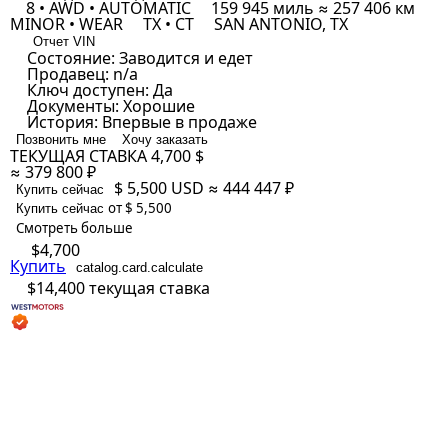
8 • AWD • AUTOMATIC
159 945 миль ≈ 257 406 км
MINOR • WEAR
TX • CT
SAN ANTONIO, TX
Отчет VIN
Состояние:
Заводится и едет
Продавец:
n/a
Ключ доступен:
Да
Документы:
Хорошие
История:
Впервые в продаже
Позвонить мне
Хочу заказать
ТЕКУЩАЯ СТАВКА
4,700 $
≈ 379 800 ₽
$ 5,500
USD
≈ 444 447 ₽
Купить сейчас
от $ 5,500
Купить сейчас
Смотреть больше
$4,700
Купить
catalog.card.calculate
$14,400
текущая ставка