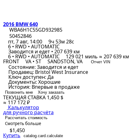
2016 BMW 640
WBA6H1C55GD932985
50452846
пт, 7 авг, 14:00
9ч 53м 28с
6 • RWD • AUTOMATIC
Заводится и едет • 207 639 км
6 • RWD • AUTOMATIC
129 021 миль ≈ 207 639 км
FRONT
VA • ST
SANDSTON, VA
Отчет VIN
Состояние:
Заводится и едет
Продавец:
Bristol West Insurance
Ключ доступен:
Да
Документы:
Хорошие
История:
Впервые в продаже
Позвонить мне
Хочу заказать
ТЕКУЩАЯ СТАВКА
1,450 $
≈ 117 172 ₽
Калькулятор
для ручного расчёта
Рассчитать стоимость
Смотреть больше
$1,450
Купить
catalog.card.calculate