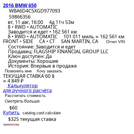
2016 BMW 650
WBA6D4C5XGD977093
59866356
вт, 11 авг, 16:00
4д 11ч 53м
8 • RWD • AUTOMATIC
Заводится и едет • 162 561 км
8 • RWD • AUTOMATIC
101 011 миль ≈ 162 561 км
FRONT • SIDE
CA • CT
SAN MARTIN, CA
Отчет VIN
Состояние:
Заводится и едет
Продавец:
FLAGSHIP FINANCIAL GROUP LLC
Ключ доступен:
Да
Документы:
Хорошие
История:
Впервые в продаже
Позвонить мне
Хочу заказать
ТЕКУЩАЯ СТАВКА
60 $
≈ 4 849 ₽
Калькулятор
для ручного расчёта
Рассчитать стоимость
Смотреть больше
$60
Купить
catalog.card.calculate
$325
текущая ставка