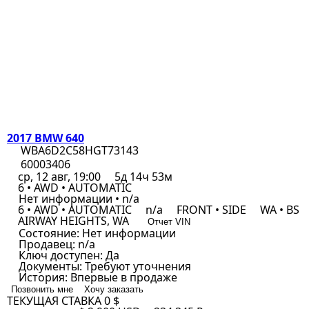
2017 BMW 640
WBA6D2C58HGT73143
60003406
ср, 12 авг, 19:00
5д 14ч 53м
6 • AWD • AUTOMATIC
Нет информации • n/a
6 • AWD • AUTOMATIC
n/a
FRONT • SIDE
WA • BS
AIRWAY HEIGHTS, WA
Отчет VIN
Состояние:
Нет информации
Продавец:
n/a
Ключ доступен:
Да
Документы:
Требуют уточнения
История:
Впервые в продаже
Позвонить мне
Хочу заказать
ТЕКУЩАЯ СТАВКА
0 $