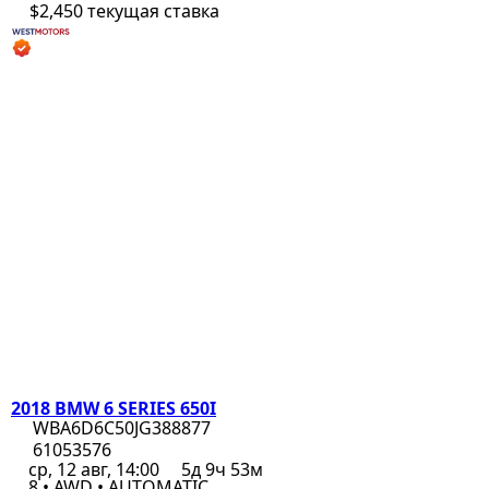
$2,450
текущая ставка
2018 BMW 6 SERIES 650I
WBA6D6C50JG388877
61053576
ср, 12 авг, 14:00
5д 9ч 53м
8 • AWD • AUTOMATIC