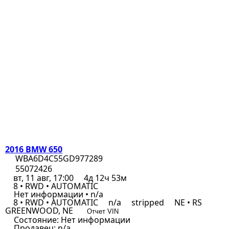
2016 BMW 650
WBA6D4C55GD977289
55072426
вт, 11 авг, 17:00
4д 12ч 53м
8 • RWD • AUTOMATIC
Нет информации • n/a
8 • RWD • AUTOMATIC
n/a
stripped
NE • RS
GREENWOOD, NE
Отчет VIN
Состояние:
Нет информации
Продавец:
n/a