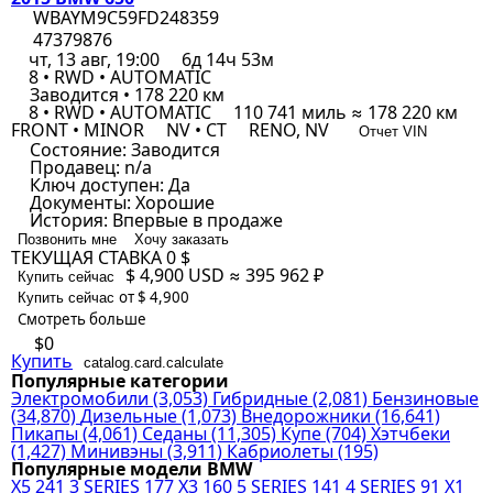
WBAYM9C59FD248359
47379876
чт, 13 авг, 19:00
6д 14ч 53м
8 • RWD • AUTOMATIC
Заводится • 178 220 км
8 • RWD • AUTOMATIC
110 741 миль ≈ 178 220 км
FRONT • MINOR
NV • CT
RENO, NV
Отчет VIN
Состояние:
Заводится
Продавец:
n/a
Ключ доступен:
Да
Документы:
Хорошие
История:
Впервые в продаже
Позвонить мне
Хочу заказать
ТЕКУЩАЯ СТАВКА
0 $
$ 4,900
USD
≈ 395 962 ₽
Купить сейчас
от $ 4,900
Купить сейчас
Смотреть больше
$0
Купить
catalog.card.calculate
Популярные категории
Электромобили
(3,053)
Гибридные
(2,081)
Бензиновые
(34,870)
Дизельные
(1,073)
Внедорожники
(16,641)
Пикапы
(4,061)
Седаны
(11,305)
Купе
(704)
Хэтчбеки
(1,427)
Минивэны
(3,911)
Кабриолеты
(195)
Популярные модели BMW
X5
241
3 SERIES
177
X3
160
5 SERIES
141
4 SERIES
91
X1