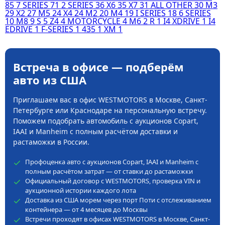
85
7 SERIES
71
2 SERIES
36
X6
35
X7
31
ALL OTHER
30
M3
29
X2
27
M5
24
X4
24
M2
20
M4
19
I SERIES
18
6 SERIES
10
M8
9
S
5
Z4
4
MOTORCYCLE
4
M6
2
R
1
I4 XDRIVE
1
I4
EDRIVE
1
F-SERIES
1
435
1
XM
1
Встреча в офисе — подберём
авто из США
Приглашаем вас в офис WESTMOTORS в Москве, Санкт-
Петербурге или Краснодаре на персональную встречу.
Поможем подобрать автомобиль с аукционов Copart,
IAAI и Manheim с полным расчётом доставки и
растаможки в России.
Профоценка авто с аукционов Copart, IAAI и Manheim с
полным расчётом затрат — от ставки до растаможки
Официальный договор с WESTMOTORS, проверка VIN и
аукционной истории каждого лота
Доставка из США морем через порт Поти с отслеживанием
контейнера — от 4 месяцев до Москвы
Встречи проходят в офисах WESTMOTORS в Москве, Санкт-