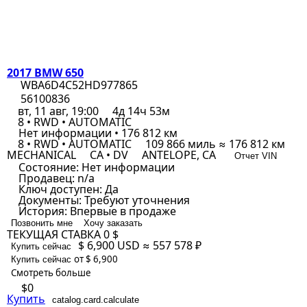
2017 BMW 650
WBA6D4C52HD977865
56100836
вт, 11 авг, 19:00
4д 14ч 53м
8 • RWD • AUTOMATIC
Нет информации • 176 812 км
8 • RWD • AUTOMATIC
109 866 миль ≈ 176 812 км
MECHANICAL
CA • DV
ANTELOPE, CA
Отчет VIN
Состояние:
Нет информации
Продавец:
n/a
Ключ доступен:
Да
Документы:
Требуют уточнения
История:
Впервые в продаже
Позвонить мне
Хочу заказать
ТЕКУЩАЯ СТАВКА
0 $
$ 6,900
USD
≈ 557 578 ₽
Купить сейчас
от $ 6,900
Купить сейчас
Смотреть больше
$0
Купить
catalog.card.calculate