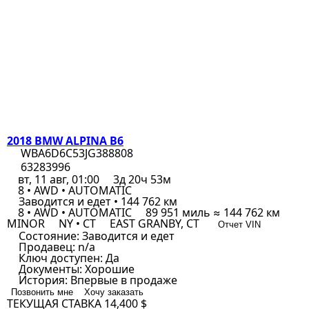
2018 BMW ALPINA B6
WBA6D6C53JG388808
63283996
вт, 11 авг, 01:00
3д 20ч 53м
8 • AWD • AUTOMATIC
Заводится и едет • 144 762 км
8 • AWD • AUTOMATIC
89 951 миль ≈ 144 762 км
MINOR
NY • CT
EAST GRANBY, CT
Отчет VIN
Состояние:
Заводится и едет
Продавец:
n/a
Ключ доступен:
Да
Документы:
Хорошие
История:
Впервые в продаже
Позвонить мне
Хочу заказать
ТЕКУЩАЯ СТАВКА
14,400 $