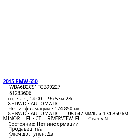
2015 BMW 650
WBA6B2C51FGB99227
61283606
пт, 7 авг, 14:00
9ч 53м 28с
8 • RWD • AUTOMATIC
Нет информации • 174 850 км
8 • RWD • AUTOMATIC
108 647 миль ≈ 174 850 км
MINOR
FL • CT
RIVERVIEW, FL
Отчет VIN
Состояние:
Нет информации
Продавец:
n/a
Ключ доступен:
Да