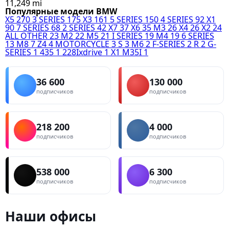
11,249 mi
Популярные модели BMW
X5
270
3 SERIES
175
X3
161
5 SERIES
150
4 SERIES
92
X1
90
7 SERIES
68
2 SERIES
42
X7
37
X6
35
M3
26
X4
26
X2
24
ALL OTHER
23
M2
22
M5
21
I SERIES
19
M4
19
6 SERIES
13
M8
7
Z4
4
MOTORCYCLE
3
S
3
M6
2
F-SERIES
2
R
2
G-
SERIES
1
435
1
228Ixdrive
1
X1 M35I
1
36 600
130 000
подписчиков
подписчиков
218 200
4 000
подписчиков
подписчиков
538 000
6 300
подписчиков
подписчиков
Наши офисы