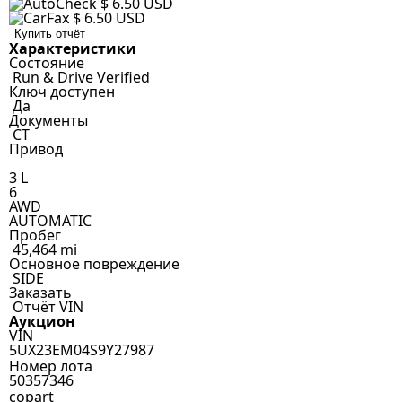
$ 6.50 USD
$ 6.50 USD
Купить отчёт
Характеристики
Состояние
Run & Drive Verified
Ключ доступен
Да
Документы
CT
Привод
3 L
6
AWD
AUTOMATIC
Пробег
45,464 mi
Основное повреждение
SIDE
Заказать
Отчёт VIN
Аукцион
VIN
5UX23EM04S9Y27987
Номер лота
50357346
copart