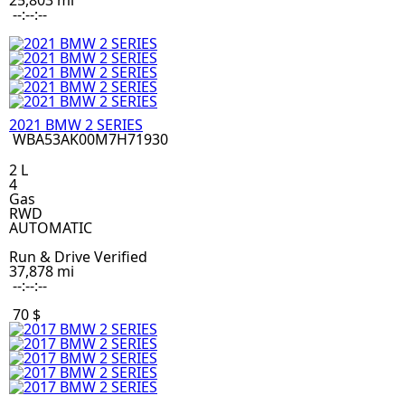
25,803 mi
--:--:--
2021 BMW 2 SERIES
WBA53AK00M7H71930
2 L
4
Gas
RWD
AUTOMATIC
Run & Drive Verified
37,878 mi
--:--:--
70 $