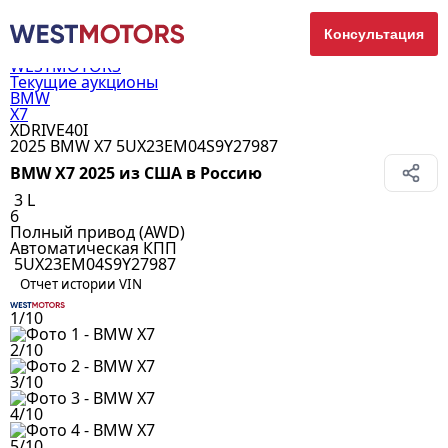
Консультация
WESTMOTORS
Текущие аукционы
BMW
X7
XDRIVE40I
2025 BMW X7 5UX23EM04S9Y27987
BMW X7 2025 из США в Россию
3 L
6
Полный привод (AWD)
Автоматическая КПП
5UX23EM04S9Y27987
Отчет истории VIN
1/10
2/10
3/10
4/10
5/10