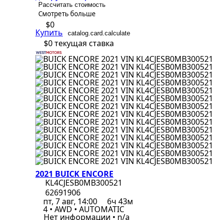
Рассчитать стоимость
Смотреть больше
$0
Купить
catalog.card.calculate
$0
текущая ставка
2021 BUICK ENCORE
KL4CJESB0MB300521
62691906
пт, 7 авг, 14:00
6ч 43м
4 • AWD • AUTOMATIC
Нет информации • n/a