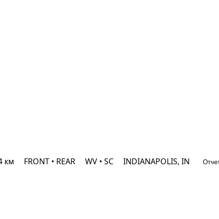
4 км
FRONT • REAR
WV • SC
INDIANAPOLIS, IN
Отче