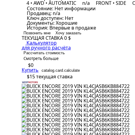
4 • AWD • AUTOMATIC
n/a
FRONT • SIDE
O
Состояние:
Нет информации
Продавец:
n/a
Ключ доступен:
Нет
Документы:
Хорошие
История:
Впервые в продаже
Позвонить мне
Хочу заказать
ТЕКУЩАЯ СТАВКА
0 $
Калькулятор
для ручного расчёта
Рассчитать стоимость
Смотреть больше
$0
Купить
catalog.card.calculate
$15
текущая ставка