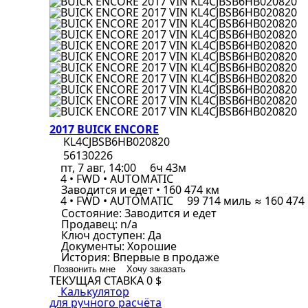
2017 BUICK ENCORE
KL4CJBSB6HB020820
56130226
пт, 7 авг, 14:00
6ч 43м
4 • FWD • AUTOMATIC
Заводится и едет • 160 474 км
4 • FWD • AUTOMATIC
99 714 миль ≈ 160 474
Состояние:
Заводится и едет
Продавец:
n/a
Ключ доступен:
Да
Документы:
Хорошие
История:
Впервые в продаже
Позвонить мне
Хочу заказать
ТЕКУЩАЯ СТАВКА
0 $
Калькулятор
для ручного расчёта