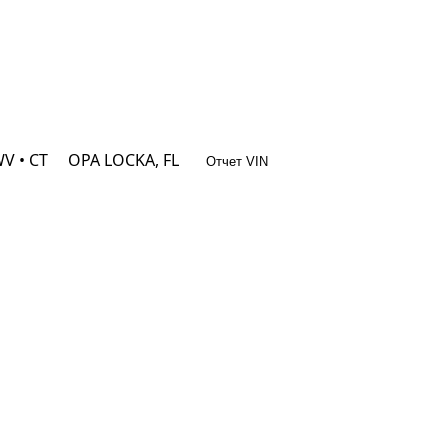
V • CT
OPA LOCKA, FL
Отчет VIN