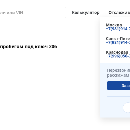
Калькулятор
Отслежив
Москва
+7(981)914-
Санкт-Пете
+7(981)914-
 пробегом под ключ
206
Краснодар
+7(996)050-
Перезвоним
расскажем 
Зак