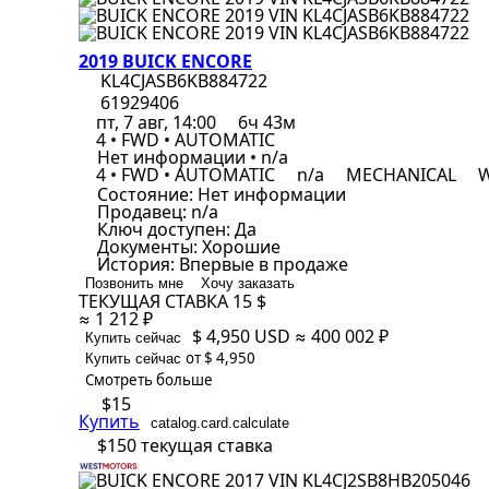
2019 BUICK ENCORE
KL4CJASB6KB884722
61929406
пт, 7 авг, 14:00
6ч 43м
4 • FWD • AUTOMATIC
Нет информации • n/a
4 • FWD • AUTOMATIC
n/a
MECHANICAL
W
Состояние:
Нет информации
Продавец:
n/a
Ключ доступен:
Да
Документы:
Хорошие
История:
Впервые в продаже
Позвонить мне
Хочу заказать
ТЕКУЩАЯ СТАВКА
15 $
≈ 1 212 ₽
$ 4,950
USD
≈ 400 002 ₽
Купить сейчас
от $ 4,950
Купить сейчас
Смотреть больше
$15
Купить
catalog.card.calculate
$150
текущая ставка