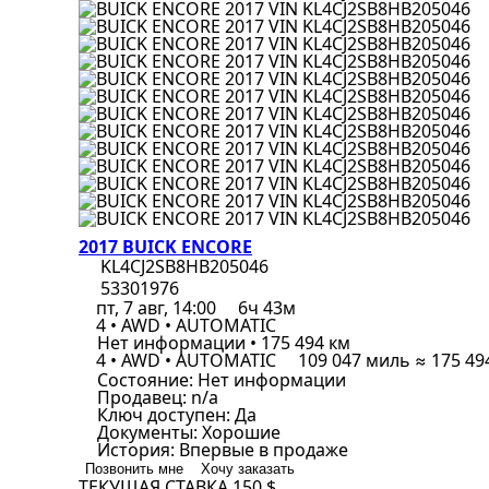
2017 BUICK ENCORE
KL4CJ2SB8HB205046
53301976
пт, 7 авг, 14:00
6ч 43м
4 • AWD • AUTOMATIC
Нет информации • 175 494 км
4 • AWD • AUTOMATIC
109 047 миль ≈ 175 49
Состояние:
Нет информации
Продавец:
n/a
Ключ доступен:
Да
Документы:
Хорошие
История:
Впервые в продаже
Позвонить мне
Хочу заказать
ТЕКУЩАЯ СТАВКА
150 $