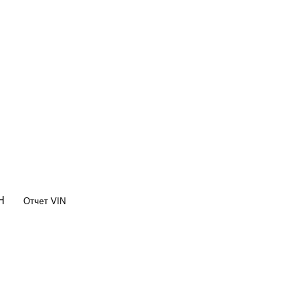
OH
Отчет VIN