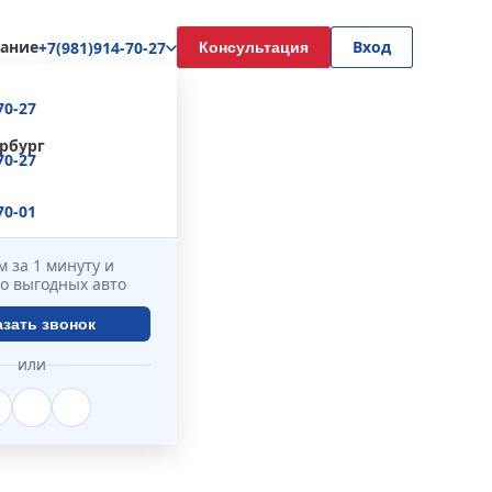
ание
Вход
+7(981)914-70-27
Консультация
70-27
рбург
70-27
70-01
 за 1 минуту и
о выгодных авто
азать звонок
или