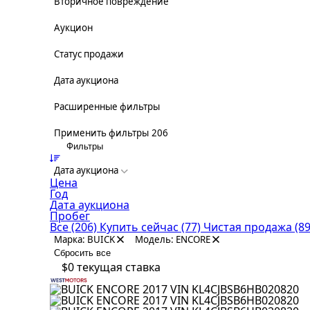
Вторичное повреждение
Аукцион
Статус продажи
Дата аукциона
Расширенные фильтры
Применить фильтры
206
Фильтры
Дата аукциона
Цена
Год
Дата аукциона
Пробег
Все
(206)
Купить сейчас
(77)
Чистая продажа
(89
Марка: BUICK
Модель: ENCORE
Сбросить все
$0
текущая ставка