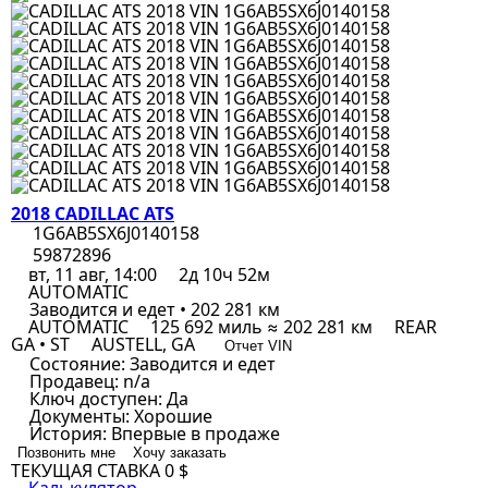
2018 CADILLAC ATS
1G6AB5SX6J0140158
59872896
вт, 11 авг, 14:00
2д 10ч 52м
AUTOMATIC
Заводится и едет • 202 281 км
AUTOMATIC
125 692 миль ≈ 202 281 км
REAR
GA • ST
AUSTELL, GA
Отчет VIN
Состояние:
Заводится и едет
Продавец:
n/a
Ключ доступен:
Да
Документы:
Хорошие
История:
Впервые в продаже
Позвонить мне
Хочу заказать
ТЕКУЩАЯ СТАВКА
0 $