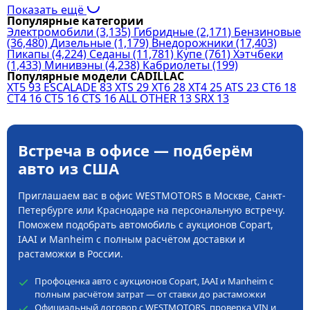
Показать ещё
Популярные категории
Электромобили
(3,135)
Гибридные
(2,171)
Бензиновые
(36,480)
Дизельные
(1,179)
Внедорожники
(17,403)
Пикапы
(4,224)
Седаны
(11,781)
Купе
(761)
Хэтчбеки
(1,433)
Минивэны
(4,238)
Кабриолеты
(199)
Популярные модели CADILLAC
XT5
93
ESCALADE
83
XTS
29
XT6
28
XT4
25
ATS
23
CT6
18
CT4
16
CT5
16
CTS
16
ALL OTHER
13
SRX
13
Встреча в офисе — подберём
авто из США
Приглашаем вас в офис WESTMOTORS в Москве, Санкт-
Петербурге или Краснодаре на персональную встречу.
Поможем подобрать автомобиль с аукционов Copart,
IAAI и Manheim с полным расчётом доставки и
растаможки в России.
Профоценка авто с аукционов Copart, IAAI и Manheim с
полным расчётом затрат — от ставки до растаможки
Официальный договор с WESTMOTORS, проверка VIN и