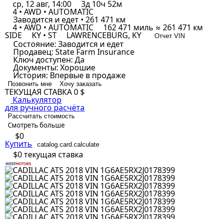
ср, 12 авг, 14:00
3д 10ч 52м
4 • AWD • AUTOMATIC
Заводится и едет • 261 471 км
4 • AWD • AUTOMATIC
162 471 миль ≈ 261 471 км
SIDE
KY • ST
LAWRENCEBURG, KY
Отчет VIN
Состояние:
Заводится и едет
Продавец:
State Farm Insurance
Ключ доступен:
Да
Документы:
Хорошие
История:
Впервые в продаже
Позвонить мне
Хочу заказать
ТЕКУЩАЯ СТАВКА
0 $
Калькулятор
для ручного расчёта
Рассчитать стоимость
Смотреть больше
$0
Купить
catalog.card.calculate
$0
текущая ставка