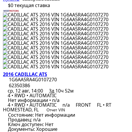
$0
текущая ставка
2016 CADILLAC ATS
1G6AA5RA4G0107270
62350386
ср, 12 авг, 14:00
3д 10ч 52м
4 • RWD • AUTOMATIC
Нет информации • n/a
4 • RWD • AUTOMATIC
n/a
FRONT
FL • RT
HOMESTEAD, FL
Отчет VIN
Состояние:
Нет информации
Продавец:
n/a
Ключ доступен:
Нет
Документы:
Хорошие