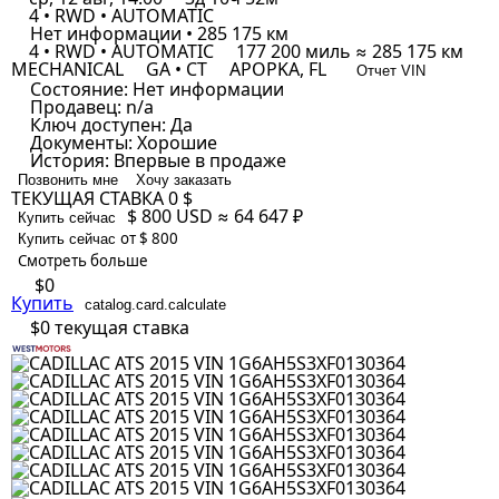
4 • RWD • AUTOMATIC
Нет информации • 285 175 км
4 • RWD • AUTOMATIC
177 200 миль ≈ 285 175 км
MECHANICAL
GA • CT
APOPKA, FL
Отчет VIN
Состояние:
Нет информации
Продавец:
n/a
Ключ доступен:
Да
Документы:
Хорошие
История:
Впервые в продаже
Позвонить мне
Хочу заказать
ТЕКУЩАЯ СТАВКА
0 $
$ 800
USD
≈ 64 647 ₽
Купить сейчас
от $ 800
Купить сейчас
Смотреть больше
$0
Купить
catalog.card.calculate
$0
текущая ставка