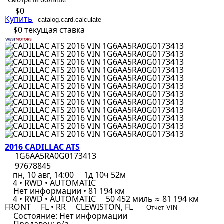
Смотреть больше
$0
Купить
catalog.card.calculate
$0
текущая ставка
2016 CADILLAC ATS
1G6AA5RA0G0173413
97678845
пн, 10 авг, 14:00
1д 10ч 52м
4 • RWD • AUTOMATIC
Нет информации • 81 194 км
4 • RWD • AUTOMATIC
50 452 миль ≈ 81 194 км
FRONT
FL • RR
CLEWISTON, FL
Отчет VIN
Состояние:
Нет информации