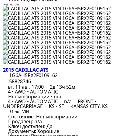
2015 CADILLAC ATS
1G6AH5RX2F0109162
58828746
вт, 11 авг, 17:00
2д 13ч 52м
4 • AWD • AUTOMATIC
Нет информации • n/a
4 • AWD • AUTOMATIC
n/a
FRONT •
UNDERCARRIAGE
KS • ST
KANSAS CITY, KS
Отчет VIN
Состояние:
Нет информации
Продавец:
n/a
Ключ доступен:
Да
Документы:
Хорошие