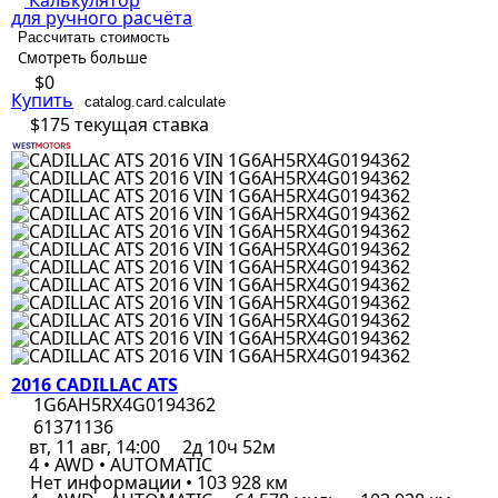
Калькулятор
для ручного расчёта
Рассчитать стоимость
Смотреть больше
$0
Купить
catalog.card.calculate
$175
текущая ставка
2016 CADILLAC ATS
1G6AH5RX4G0194362
61371136
вт, 11 авг, 14:00
2д 10ч 52м
4 • AWD • AUTOMATIC
Нет информации • 103 928 км