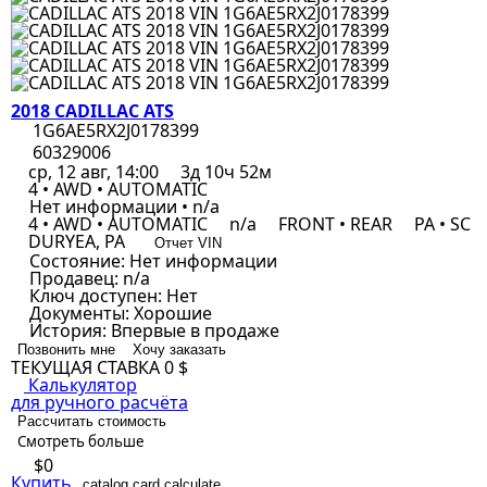
2018 CADILLAC ATS
1G6AE5RX2J0178399
60329006
ср, 12 авг, 14:00
3д 10ч 52м
4 • AWD • AUTOMATIC
Нет информации • n/a
4 • AWD • AUTOMATIC
n/a
FRONT • REAR
PA • SC
DURYEA, PA
Отчет VIN
Состояние:
Нет информации
Продавец:
n/a
Ключ доступен:
Нет
Документы:
Хорошие
История:
Впервые в продаже
Позвонить мне
Хочу заказать
ТЕКУЩАЯ СТАВКА
0 $
Калькулятор
для ручного расчёта
Рассчитать стоимость
Смотреть больше
$0
Купить
catalog.card.calculate