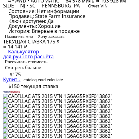
4 • AWD • AUTOMATIC
64 578 миль ≈ 103 928 км
SIDE
NJ • SC
PENNSBURG, PA
Отчет VIN
Состояние:
Нет информации
Продавец:
State Farm Insurance
Ключ доступен:
Да
Документы:
Хорошие
История:
Впервые в продаже
Позвонить мне
Хочу заказать
ТЕКУЩАЯ СТАВКА
175 $
≈ 14 141 ₽
Калькулятор
для ручного расчёта
Рассчитать стоимость
Смотреть больше
$175
Купить
catalog.card.calculate
$150
текущая ставка