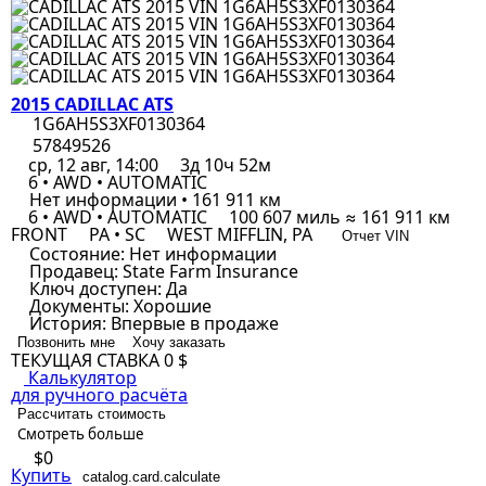
2015 CADILLAC ATS
1G6AH5S3XF0130364
57849526
ср, 12 авг, 14:00
3д 10ч 52м
6 • AWD • AUTOMATIC
Нет информации • 161 911 км
6 • AWD • AUTOMATIC
100 607 миль ≈ 161 911 км
FRONT
PA • SC
WEST MIFFLIN, PA
Отчет VIN
Состояние:
Нет информации
Продавец:
State Farm Insurance
Ключ доступен:
Да
Документы:
Хорошие
История:
Впервые в продаже
Позвонить мне
Хочу заказать
ТЕКУЩАЯ СТАВКА
0 $
Калькулятор
для ручного расчёта
Рассчитать стоимость
Смотреть больше
$0
Купить
catalog.card.calculate