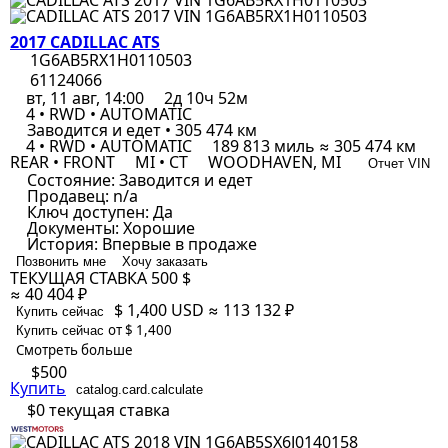
2017 CADILLAC ATS
1G6AB5RX1H0110503
61124066
вт, 11 авг, 14:00
2д 10ч 52м
4 • RWD • AUTOMATIC
Заводится и едет • 305 474 км
4 • RWD • AUTOMATIC
189 813 миль ≈ 305 474 км
REAR • FRONT
MI • CT
WOODHAVEN, MI
Отчет VIN
Состояние:
Заводится и едет
Продавец:
n/a
Ключ доступен:
Да
Документы:
Хорошие
История:
Впервые в продаже
Позвонить мне
Хочу заказать
ТЕКУЩАЯ СТАВКА
500 $
≈ 40 404 ₽
$ 1,400
USD
≈ 113 132 ₽
Купить сейчас
от $ 1,400
Купить сейчас
Смотреть больше
$500
Купить
catalog.card.calculate
$0
текущая ставка