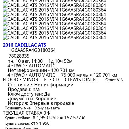
2016 CADILLAC ATS
1G6AA5RA4G0180364
78028335
пн, 10 авг, 14:00
1д 10ч 52м
4 • RWD • AUTOMATIC
Нет информации • 120 701 км
4 • RWD • AUTOMATIC
75 000 миль ≈ 120 701 км
FLOOD • MINOR
FL • CD
CLEWISTON, FL
Отчет VIN
Состояние:
Нет информации
Продавец:
n/a
Ключ доступен:
Да
Документы:
Хорошие
История:
Впервые в продаже
Позвонить мне
Хочу заказать
ТЕКУЩАЯ СТАВКА
0 $
$ 1,950
USD
≈ 157 577 ₽
Купить сейчас
от $ 1,950
Купить сейчас