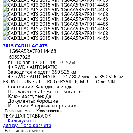
2015 CADILLAC ATS
1G6AA5RA7F0114468
60657926
пн, 10 авг, 17:00
1д 13ч 52м
4 • RWD • AUTOMATIC
Заводится и едет • 350 526 км
4 • RWD • AUTOMATIC
217 807 миль ≈ 350 526 км
FRONT
OK • CT
ROGERSVILLE, MO
Отчет VIN
Состояние:
Заводится и едет
Продавец:
State Farm Insurance
Ключ доступен:
Да
Документы:
Хорошие
История:
Впервые в продаже
Позвонить мне
Хочу заказать
ТЕКУЩАЯ СТАВКА
0 $
Калькулятор
для ручного расчёта
Рассчитать стоимость