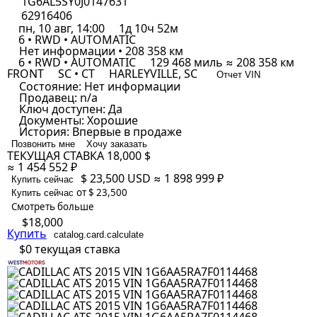
1G6AL5SY0J0147631
62916406
пн, 10 авг, 14:00
1д 10ч 52м
6 • RWD • AUTOMATIC
Нет информации • 208 358 км
6 • RWD • AUTOMATIC
129 468 миль ≈ 208 358 км
FRONT
SC • CT
HARLEYVILLE, SC
Отчет VIN
Состояние:
Нет информации
Продавец:
n/a
Ключ доступен:
Да
Документы:
Хорошие
История:
Впервые в продаже
Позвонить мне
Хочу заказать
ТЕКУЩАЯ СТАВКА
18,000 $
≈ 1 454 552 ₽
$ 23,500
USD
≈ 1 898 999 ₽
Купить сейчас
от $ 23,500
Купить сейчас
Смотреть больше
$18,000
Купить
catalog.card.calculate
$0
текущая ставка