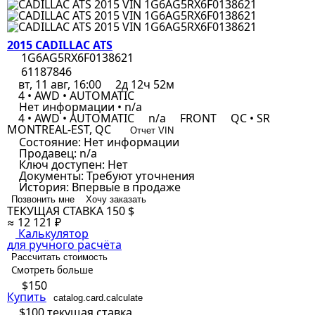
2015 CADILLAC ATS
1G6AG5RX6F0138621
61187846
вт, 11 авг, 16:00
2д 12ч 52м
4 • AWD • AUTOMATIC
Нет информации • n/a
4 • AWD • AUTOMATIC
n/a
FRONT
QC • SR
MONTREAL-EST, QC
Отчет VIN
Состояние:
Нет информации
Продавец:
n/a
Ключ доступен:
Нет
Документы:
Требуют уточнения
История:
Впервые в продаже
Позвонить мне
Хочу заказать
ТЕКУЩАЯ СТАВКА
150 $
≈ 12 121 ₽
Калькулятор
для ручного расчёта
Рассчитать стоимость
Смотреть больше
$150
Купить
catalog.card.calculate
$100
текущая ставка