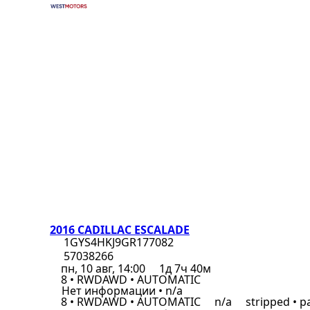
2016 CADILLAC ESCALADE
1GYS4HKJ9GR177082
57038266
пн, 10 авг, 14:00
1д 7ч 40м
8 • RWDAWD • AUTOMATIC
Нет информации • n/a
8 • RWDAWD • AUTOMATIC
n/a
stripped • pa