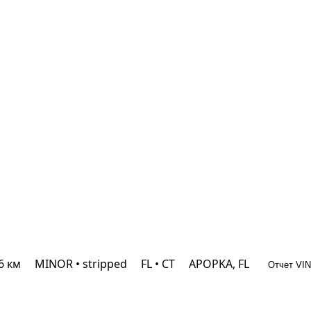
96 км
MINOR • stripped
FL • CT
APOPKA, FL
Отчет VIN