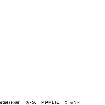
rtial repair
PA • SC
MIAMI, FL
Отчет VIN