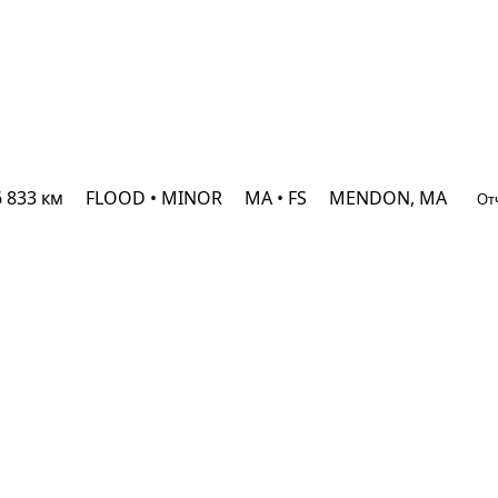
6 833 км
FLOOD • MINOR
MA • FS
MENDON, MA
От