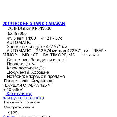
2019 DODGE GRAND CARAVAN
2C4RDGBG1KR649636
62457066
чт, 6 авг, 14:00
4ч 21м 37с
AUTOMATIC
Заводится и едет • 422 571 км
AUTOMATIC
262 574 миль ≈ 422 571 км
REAR •
MINOR
MD • CT
BALTIMORE, MD
Отчет VIN
Состояние:
Заводится и едет
Продавец:
n/a
Ключ доступен:
Да
Документы:
Хорошие
История:
Впервые в продаже
Позвонить мне
Хочу заказать
ТЕКУЩАЯ СТАВКА
125 $
≈ 10 038 ₽
Калькулятор
для ручного расчёта
Рассчитать стоимость
Смотреть больше
$125