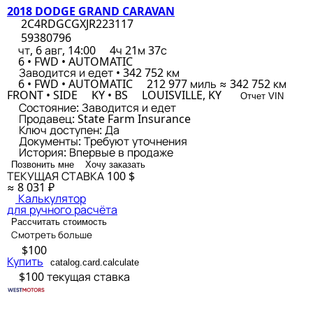
2018 DODGE GRAND CARAVAN
2C4RDGCGXJR223117
59380796
чт, 6 авг, 14:00
4ч 21м 37с
6 • FWD • AUTOMATIC
Заводится и едет • 342 752 км
6 • FWD • AUTOMATIC
212 977 миль ≈ 342 752 км
FRONT • SIDE
KY • BS
LOUISVILLE, KY
Отчет VIN
Состояние:
Заводится и едет
Продавец:
State Farm Insurance
Ключ доступен:
Да
Документы:
Требуют уточнения
История:
Впервые в продаже
Позвонить мне
Хочу заказать
ТЕКУЩАЯ СТАВКА
100 $
≈ 8 031 ₽
Калькулятор
для ручного расчёта
Рассчитать стоимость
Смотреть больше
$100
Купить
catalog.card.calculate
$100
текущая ставка