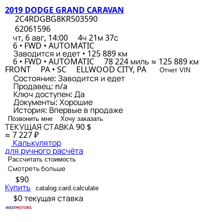
2019 DODGE GRAND CARAVAN
2C4RDGBG8KR503590
62061596
чт, 6 авг, 14:00
4ч 21м 37с
6 • FWD • AUTOMATIC
Заводится и едет • 125 889 км
6 • FWD • AUTOMATIC
78 224 миль ≈ 125 889 км
FRONT
PA • SC
ELLWOOD CITY, PA
Отчет VIN
Состояние:
Заводится и едет
Продавец:
n/a
Ключ доступен:
Да
Документы:
Хорошие
История:
Впервые в продаже
Позвонить мне
Хочу заказать
ТЕКУЩАЯ СТАВКА
90 $
≈ 7 227 ₽
Калькулятор
для ручного расчёта
Рассчитать стоимость
Смотреть больше
$90
Купить
catalog.card.calculate
$0
текущая ставка