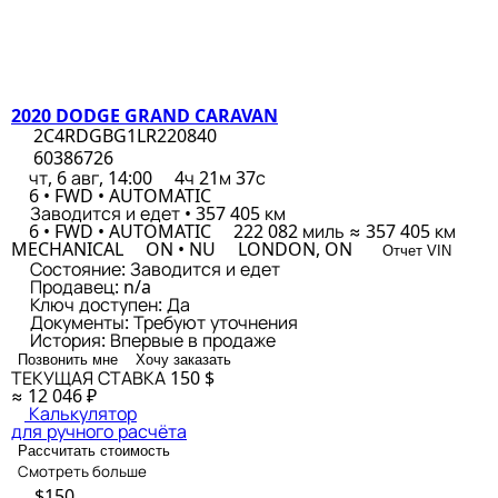
2020 DODGE GRAND CARAVAN
2C4RDGBG1LR220840
60386726
чт, 6 авг, 14:00
4ч 21м 37с
6 • FWD • AUTOMATIC
Заводится и едет • 357 405 км
6 • FWD • AUTOMATIC
222 082 миль ≈ 357 405 км
MECHANICAL
ON • NU
LONDON, ON
Отчет VIN
Состояние:
Заводится и едет
Продавец:
n/a
Ключ доступен:
Да
Документы:
Требуют уточнения
История:
Впервые в продаже
Позвонить мне
Хочу заказать
ТЕКУЩАЯ СТАВКА
150 $
≈ 12 046 ₽
Калькулятор
для ручного расчёта
Рассчитать стоимость
Смотреть больше
$150