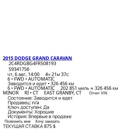
2015 DODGE GRAND CARAVAN
2C4RDGBG4FR508193
59341756
чт, 6 авг, 14:00
4ч 21м 37с
6 • FWD • AUTOMATIC
Заводится и едет • 326 456 км
6 • FWD • AUTOMATIC
202 851 миль ≈ 326 456 км
MINOR
RI • CT
EAST GRANBY, CT
Отчет VIN
Состояние:
Заводится и едет
Продавец:
n/a
Ключ доступен:
Да
Документы:
Хорошие
История:
Впервые в продаже
Позвонить мне
Хочу заказать
ТЕКУЩАЯ СТАВКА
875 $