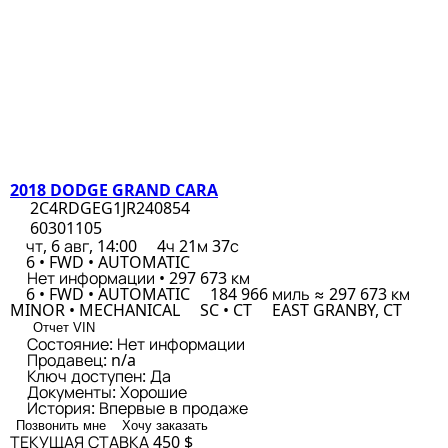
2018 DODGE GRAND CARA
2C4RDGEG1JR240854
60301105
чт, 6 авг, 14:00
4ч 21м 37с
6 • FWD • AUTOMATIC
Нет информации • 297 673 км
6 • FWD • AUTOMATIC
184 966 миль ≈ 297 673 км
MINOR • MECHANICAL
SC • CT
EAST GRANBY, CT
Отчет VIN
Состояние:
Нет информации
Продавец:
n/a
Ключ доступен:
Да
Документы:
Хорошие
История:
Впервые в продаже
Позвонить мне
Хочу заказать
ТЕКУЩАЯ СТАВКА
450 $