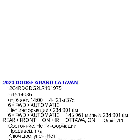
2020 DODGE GRAND CARAVAN
2C4RDGDG2LR191975
61514086
чт, 6 авг, 14:00
4ч 21м 37с
6 • FWD • AUTOMATIC
Нет информации • 234 901 км
6 • FWD • AUTOMATIC
145 961 миль ≈ 234 901 км
REAR • FRONT
ON • IR
OTTAWA, ON
Отчет VIN
Состояние:
Нет информации
Продавец:
n/a
Ключ доступен:
Нет