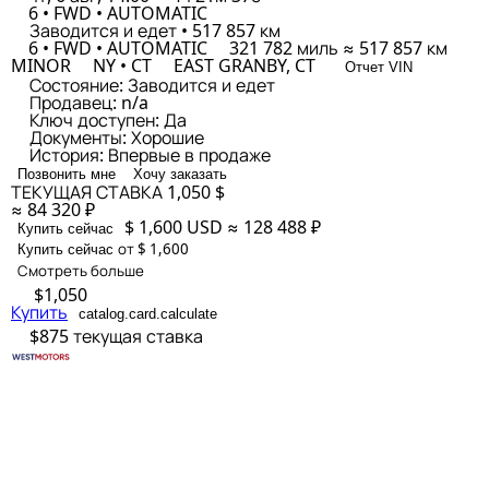
6 • FWD • AUTOMATIC
Заводится и едет • 517 857 км
6 • FWD • AUTOMATIC
321 782 миль ≈ 517 857 км
MINOR
NY • CT
EAST GRANBY, CT
Отчет VIN
Состояние:
Заводится и едет
Продавец:
n/a
Ключ доступен:
Да
Документы:
Хорошие
История:
Впервые в продаже
Позвонить мне
Хочу заказать
ТЕКУЩАЯ СТАВКА
1,050 $
≈ 84 320 ₽
$ 1,600
USD
≈ 128 488 ₽
Купить сейчас
от $ 1,600
Купить сейчас
Смотреть больше
$1,050
Купить
catalog.card.calculate
$875
текущая ставка