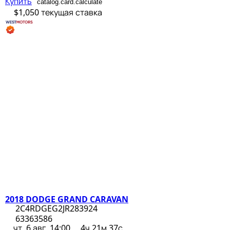
Купить
catalog.card.calculate
$1,050
текущая ставка
2018 DODGE GRAND CARAVAN
2C4RDGEG2JR283924
63363586
чт, 6 авг, 14:00
4ч 21м 37с