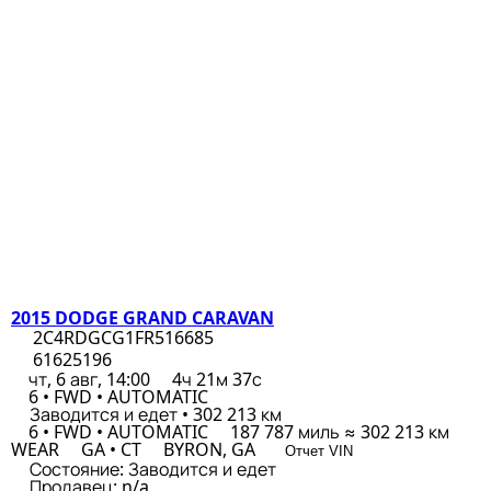
2015 DODGE GRAND CARAVAN
2C4RDGCG1FR516685
61625196
чт, 6 авг, 14:00
4ч 21м 37с
6 • FWD • AUTOMATIC
Заводится и едет • 302 213 км
6 • FWD • AUTOMATIC
187 787 миль ≈ 302 213 км
WEAR
GA • CT
BYRON, GA
Отчет VIN
Состояние:
Заводится и едет
Продавец:
n/a