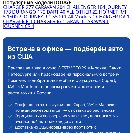
Популярные модели DODGE
CHARGER
277
CARAVAN
204
CHALLENGER
184
JOURNEY
178
DURANGO
172
DART
40
ALL OTHER
22
HORNET R/T
5
1500
2
JOURNEY R
1
5500
1
All Models
1
CHARGER DA
1
CHARGER R
1
CHARGER R/
1
GRAND CARAVAN
1
JOURNEY CR
1
Встреча в офисе — подберём авто
из США
Приглашаем вас в офис WESTMOTORS в Москве, Санкт-
Петербурге или Краснодаре на персональную встречу.
Поможем подобрать автомобиль с аукционов Copart,
IAAI и Manheim с полным расчётом доставки и
растаможки в России.
Профоценка авто с аукционов Copart, IAAI и Manheim с
полным расчётом затрат — от ставки до растаможки
Официальный договор с WESTMOTORS, проверка VIN и
аукционной истории каждого лота
Доставка из США морем через порт Поти с
отслеживанием контейнера — от 4 месяцев до Москвы