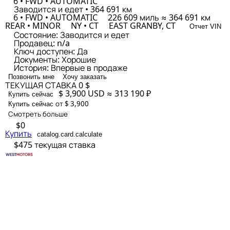
6 • FWD • AUTOMATIC
Заводится и едет • 364 691 км
6 • FWD • AUTOMATIC
226 609 миль ≈ 364 691 км
REAR • MINOR
NY • CT
EAST GRANBY, CT
Отчет VIN
Состояние:
Заводится и едет
Продавец:
n/a
Ключ доступен:
Да
Документы:
Хорошие
История:
Впервые в продаже
Позвонить мне
Хочу заказать
ТЕКУЩАЯ СТАВКА
0 $
$ 3,900
USD
≈ 313 190 ₽
Купить сейчас
от $ 3,900
Купить сейчас
Смотреть больше
$0
Купить
catalog.card.calculate
$475
текущая ставка