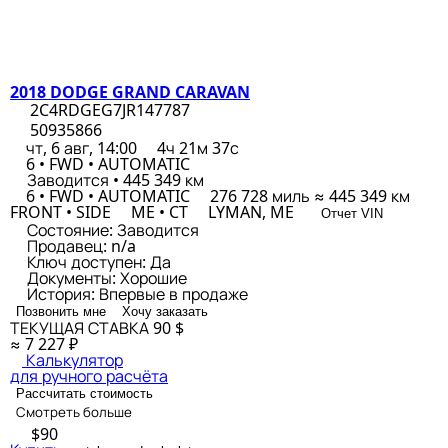
2018 DODGE GRAND CARAVAN
2C4RDGEG7JR147787
50935866
чт, 6 авг, 14:00
4ч 21м 37с
6 • FWD • AUTOMATIC
Заводится • 445 349 км
6 • FWD • AUTOMATIC
276 728 миль ≈ 445 349 км
FRONT • SIDE
ME • CT
LYMAN, ME
Отчет VIN
Состояние:
Заводится
Продавец:
n/a
Ключ доступен:
Да
Документы:
Хорошие
История:
Впервые в продаже
Позвонить мне
Хочу заказать
ТЕКУЩАЯ СТАВКА
90 $
≈ 7 227 ₽
Калькулятор
для ручного расчёта
Рассчитать стоимость
Смотреть больше
$90