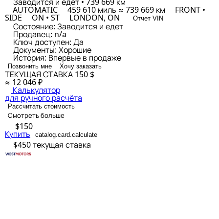
Заводится и едет • 739 669 км
AUTOMATIC
459 610 миль ≈ 739 669 км
FRONT •
SIDE
ON • ST
LONDON, ON
Отчет VIN
Состояние:
Заводится и едет
Продавец:
n/a
Ключ доступен:
Да
Документы:
Хорошие
История:
Впервые в продаже
Позвонить мне
Хочу заказать
ТЕКУЩАЯ СТАВКА
150 $
≈ 12 046 ₽
Калькулятор
для ручного расчёта
Рассчитать стоимость
Смотреть больше
$150
Купить
catalog.card.calculate
$450
текущая ставка