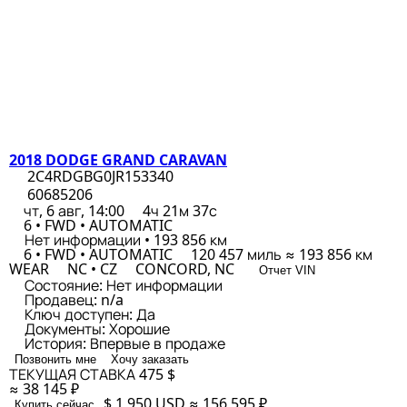
2018 DODGE GRAND CARAVAN
2C4RDGBG0JR153340
60685206
чт, 6 авг, 14:00
4ч 21м 37с
6 • FWD • AUTOMATIC
Нет информации • 193 856 км
6 • FWD • AUTOMATIC
120 457 миль ≈ 193 856 км
WEAR
NC • CZ
CONCORD, NC
Отчет VIN
Состояние:
Нет информации
Продавец:
n/a
Ключ доступен:
Да
Документы:
Хорошие
История:
Впервые в продаже
Позвонить мне
Хочу заказать
ТЕКУЩАЯ СТАВКА
475 $
≈ 38 145 ₽
$ 1,950
USD
≈ 156 595 ₽
Купить сейчас