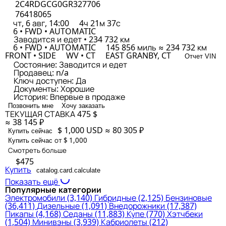
2C4RDGCG0GR327706
76418065
чт, 6 авг, 14:00
4ч 21м 37с
6 • FWD • AUTOMATIC
Заводится и едет • 234 732 км
6 • FWD • AUTOMATIC
145 856 миль ≈ 234 732 км
FRONT • SIDE
WV • CT
EAST GRANBY, CT
Отчет VIN
Состояние:
Заводится и едет
Продавец:
n/a
Ключ доступен:
Да
Документы:
Хорошие
История:
Впервые в продаже
Позвонить мне
Хочу заказать
ТЕКУЩАЯ СТАВКА
475 $
≈ 38 145 ₽
$ 1,000
USD
≈ 80 305 ₽
Купить сейчас
от $ 1,000
Купить сейчас
Смотреть больше
$475
Купить
catalog.card.calculate
Показать ещё
Популярные категории
Электромобили
(3,140)
Гибридные
(2,125)
Бензиновые
(36,411)
Дизельные
(1,091)
Внедорожники
(17,387)
Пикапы
(4,168)
Седаны
(11,883)
Купе
(770)
Хэтчбеки
(1,504)
Минивэны
(3,939)
Кабриолеты
(212)