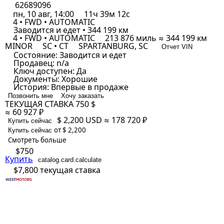
62689096
пн, 10 авг, 14:00
11ч 39м 12с
4 • FWD • AUTOMATIC
Заводится и едет • 344 199 км
4 • FWD • AUTOMATIC
213 876 миль ≈ 344 199 км
MINOR
SC • CT
SPARTANBURG, SC
Отчет VIN
Состояние:
Заводится и едет
Продавец:
n/a
Ключ доступен:
Да
Документы:
Хорошие
История:
Впервые в продаже
Позвонить мне
Хочу заказать
ТЕКУЩАЯ СТАВКА
750 $
≈ 60 927 ₽
$ 2,200
USD
≈ 178 720 ₽
Купить сейчас
от $ 2,200
Купить сейчас
Смотреть больше
$750
Купить
catalog.card.calculate
$7,800
текущая ставка