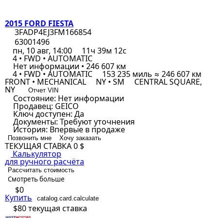
2015 FORD FIESTA
3FADP4EJ3FM166854
63001496
пн, 10 авг, 14:00
11ч 39м 12с
4 • FWD • AUTOMATIC
Нет информации • 246 607 км
4 • FWD • AUTOMATIC
153 235 миль ≈ 246 607 км
FRONT • MECHANICAL
NY • SM
CENTRAL SQUARE,
NY
Отчет VIN
Состояние:
Нет информации
Продавец:
GEICO
Ключ доступен:
Да
Документы:
Требуют уточнения
История:
Впервые в продаже
Позвонить мне
Хочу заказать
ТЕКУЩАЯ СТАВКА
0 $
Калькулятор
для ручного расчёта
Рассчитать стоимость
Смотреть больше
$0
Купить
catalog.card.calculate
$80
текущая ставка