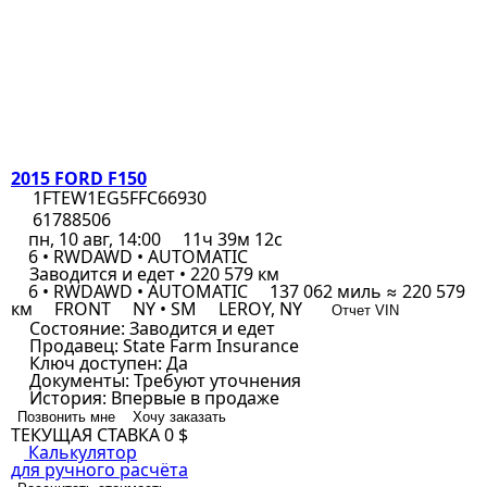
2015 FORD F150
1FTEW1EG5FFC66930
61788506
пн, 10 авг, 14:00
11ч 39м 12с
6 • RWDAWD • AUTOMATIC
Заводится и едет • 220 579 км
6 • RWDAWD • AUTOMATIC
137 062 миль ≈ 220 579
км
FRONT
NY • SM
LEROY, NY
Отчет VIN
Состояние:
Заводится и едет
Продавец:
State Farm Insurance
Ключ доступен:
Да
Документы:
Требуют уточнения
История:
Впервые в продаже
Позвонить мне
Хочу заказать
ТЕКУЩАЯ СТАВКА
0 $
Калькулятор
для ручного расчёта