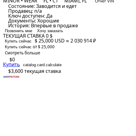
MINOR • WEAR
FL • CT
MIAMI, FL
Отчет VIN
Состояние:
Заводится и едет
Продавец:
n/a
Ключ доступен:
Да
Документы:
Хорошие
История:
Впервые в продаже
Позвонить мне
Хочу заказать
ТЕКУЩАЯ СТАВКА
0 $
$ 25,000
USD
≈ 2 030 914 ₽
Купить сейчас
от $ 25,000
Купить сейчас
Смотреть больше
$0
Купить
catalog.card.calculate
$3,600
текущая ставка