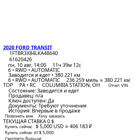
2020 FORD TRANSIT
1FTBR3X84LKA48640
61620426
пн, 10 авг, 14:00
11ч 39м 12с
6 • RWD • AUTOMATIC
Заводится и едет • 380 221 км
6 • RWD • AUTOMATIC
236 259 миль ≈ 380 221 км
TOP
PA • RC
COLUMBIA STATION, OH
Отчет VIN
Состояние:
Заводится и едет
Продавец:
n/a
Ключ доступен:
Да
Документы:
Требуют уточнения
История:
Впервые в продаже
Позвонить мне
Хочу заказать
ТЕКУЩАЯ СТАВКА
0 $
$ 5,000
USD
≈ 406 183 ₽
Купить сейчас
от $ 5,000
Купить сейчас
Смотреть больше