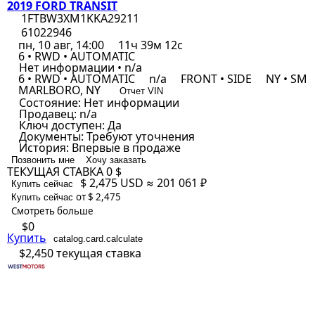
2019 FORD TRANSIT
1FTBW3XM1KKA29211
61022946
пн, 10 авг, 14:00
11ч 39м 12с
6 • RWD • AUTOMATIC
Нет информации • n/a
6 • RWD • AUTOMATIC
n/a
FRONT • SIDE
NY • SM
MARLBORO, NY
Отчет VIN
Состояние:
Нет информации
Продавец:
n/a
Ключ доступен:
Да
Документы:
Требуют уточнения
История:
Впервые в продаже
Позвонить мне
Хочу заказать
ТЕКУЩАЯ СТАВКА
0 $
$ 2,475
USD
≈ 201 061 ₽
Купить сейчас
от $ 2,475
Купить сейчас
Смотреть больше
$0
Купить
catalog.card.calculate
$2,450
текущая ставка