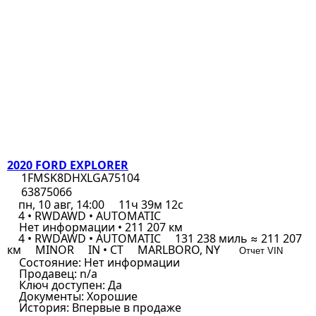
2020 FORD EXPLORER
1FMSK8DHXLGA75104
63875066
пн, 10 авг, 14:00
11ч 39м 12с
4 • RWDAWD • AUTOMATIC
Нет информации • 211 207 км
4 • RWDAWD • AUTOMATIC
131 238 миль ≈ 211 207
км
MINOR
IN • CT
MARLBORO, NY
Отчет VIN
Состояние:
Нет информации
Продавец:
n/a
Ключ доступен:
Да
Документы:
Хорошие
История:
Впервые в продаже