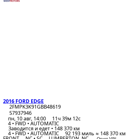
2016 FORD EDGE
2FMPK3K91GBB48619
57937946
пн, 10 авг, 14:00
11ч 39м 12с
4 • FWD • AUTOMATIC
Заводится и едет • 148 370 км
4 • FWD • AUTOMATIC
92 193 миль ≈ 148 370 км
FRONT
NC • SC
LUMBERTON, NC
Отчет VIN