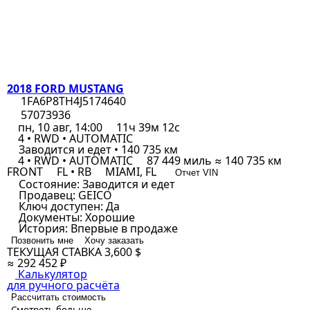
2018 FORD MUSTANG
1FA6P8TH4J5174640
57073936
пн, 10 авг, 14:00
11ч 39м 12с
4 • RWD • AUTOMATIC
Заводится и едет • 140 735 км
4 • RWD • AUTOMATIC
87 449 миль ≈ 140 735 км
FRONT
FL • RB
MIAMI, FL
Отчет VIN
Состояние:
Заводится и едет
Продавец:
GEICO
Ключ доступен:
Да
Документы:
Хорошие
История:
Впервые в продаже
Позвонить мне
Хочу заказать
ТЕКУЩАЯ СТАВКА
3,600 $
≈ 292 452 ₽
Калькулятор
для ручного расчёта
Рассчитать стоимость