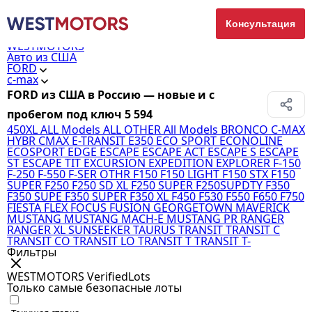
Консультация
WESTMOTORS
Авто из США
FORD
c-max
FORD из США в Россию — новые и с
пробегом под ключ
5 594
450XL
ALL Models
ALL OTHER
All Models
BRONCO
C-MAX
HYBR
CMAX
E-TRANSIT
E350
ECO SPORT
ECONOLINE
ECOSPORT
EDGE
ESCAPE
ESCAPE ACT
ESCAPE S
ESCAPE
ST
ESCAPE TIT
EXCURSION
EXPEDITION
EXPLORER
F-150
F-250
F-550
F-SER OTHR
F150
F150 LIGHT
F150 STX
F150
SUPER
F250
F250 SD XL
F250 SUPER
F250SUPDTY
F350
F350 SUPE
F350 SUPER
F350 XL
F450
F530
F550
F650
F750
FIESTA
FLEX
FOCUS
FUSION
GEORGETOWN
MAVERICK
MUSTANG
MUSTANG MACH-E
MUSTANG PR
RANGER
RANGER XL
SUNSEEKER
TAURUS
TRANSIT
TRANSIT C
TRANSIT CO
TRANSIT LO
TRANSIT T
TRANSIT T-
Фильтры
WESTMOTORS VerifiedLots
Только самые безопасные лоты