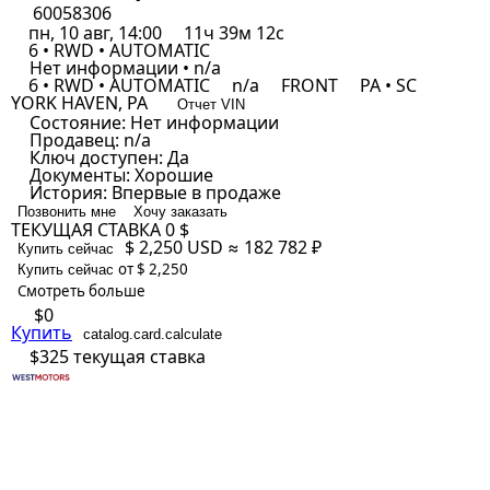
60058306
пн, 10 авг, 14:00
11ч 39м 12с
6 • RWD • AUTOMATIC
Нет информации • n/a
6 • RWD • AUTOMATIC
n/a
FRONT
PA • SC
YORK HAVEN, PA
Отчет VIN
Состояние:
Нет информации
Продавец:
n/a
Ключ доступен:
Да
Документы:
Хорошие
История:
Впервые в продаже
Позвонить мне
Хочу заказать
ТЕКУЩАЯ СТАВКА
0 $
$ 2,250
USD
≈ 182 782 ₽
Купить сейчас
от $ 2,250
Купить сейчас
Смотреть больше
$0
Купить
catalog.card.calculate
$325
текущая ставка