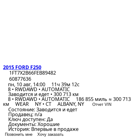
2015 FORD F250
1FT7X2B66FEB89482
60877636
пн, 10 авг, 14:00
11ч 39м 12с
8 • RWDAWD • AUTOMATIC
Заводится и едет • 300 713 км
8 • RWDAWD • AUTOMATIC
186 855 миль ≈ 300 713
км
WEAR
NY • CT
ALBANY, NY
Отчет VIN
Состояние:
Заводится и едет
Продавец:
n/a
Ключ доступен:
Да
Документы:
Хорошие
История:
Впервые в продаже
Позвонить мне
Хочу заказать