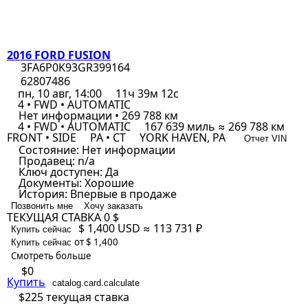
2016 FORD FUSION
3FA6P0K93GR399164
62807486
пн, 10 авг, 14:00
11ч 39м 12с
4 • FWD • AUTOMATIC
Нет информации • 269 788 км
4 • FWD • AUTOMATIC
167 639 миль ≈ 269 788 км
FRONT • SIDE
PA • CT
YORK HAVEN, PA
Отчет VIN
Состояние:
Нет информации
Продавец:
n/a
Ключ доступен:
Да
Документы:
Хорошие
История:
Впервые в продаже
Позвонить мне
Хочу заказать
ТЕКУЩАЯ СТАВКА
0 $
$ 1,400
USD
≈ 113 731 ₽
Купить сейчас
от $ 1,400
Купить сейчас
Смотреть больше
$0
Купить
catalog.card.calculate
$225
текущая ставка