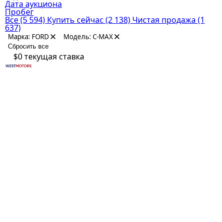
Дата аукциона
Пробег
Все
(5 594)
Купить сейчас
(2 138)
Чистая продажа
(1
637)
Марка: FORD
Модель: C-MAX
Сбросить все
$0
текущая ставка