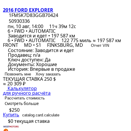
2016 FORD EXPLORER
1FM5K7D83GGB70424
50930336
пн, 10 авг, 14:00
11ч 39м 12с
6 • FWD • AUTOMATIC
Заводится и едет • 197 587 км
6 • FWD • AUTOMATIC
122 775 миль ≈ 197 587 км
FRONT
MD • S1
FINKSBURG, MD
Отчет VIN
Состояние:
Заводится и едет
Продавец:
n/a
Ключ доступен:
Да
Документы:
Хорошие
История:
Впервые в продаже
Позвонить мне
Хочу заказать
ТЕКУЩАЯ СТАВКА
250 $
≈ 20 309 ₽
Калькулятор
для ручного расчёта
Рассчитать стоимость
Смотреть больше
$250
Купить
catalog.card.calculate
$0
текущая ставка