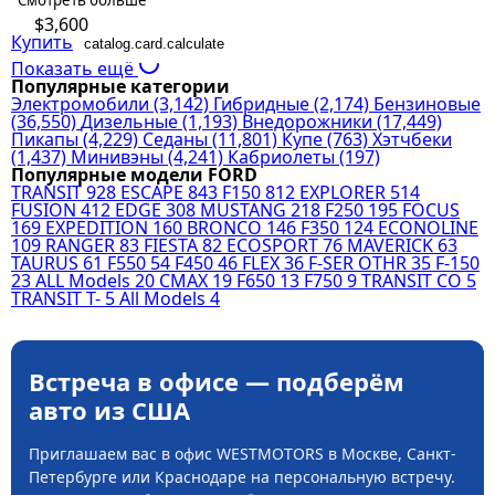
Смотреть больше
$3,600
Купить
catalog.card.calculate
Показать ещё
Популярные категории
Электромобили
(3,142)
Гибридные
(2,174)
Бензиновые
(36,550)
Дизельные
(1,193)
Внедорожники
(17,449)
Пикапы
(4,229)
Седаны
(11,801)
Купе
(763)
Хэтчбеки
(1,437)
Минивэны
(4,241)
Кабриолеты
(197)
Популярные модели FORD
TRANSIT
928
ESCAPE
843
F150
812
EXPLORER
514
FUSION
412
EDGE
308
MUSTANG
218
F250
195
FOCUS
169
EXPEDITION
160
BRONCO
146
F350
124
ECONOLINE
109
RANGER
83
FIESTA
82
ECOSPORT
76
MAVERICK
63
TAURUS
61
F550
54
F450
46
FLEX
36
F-SER OTHR
35
F-150
23
ALL Models
20
CMAX
19
F650
13
F750
9
TRANSIT CO
5
TRANSIT T-
5
All Models
4
Встреча в офисе — подберём
авто из США
Приглашаем вас в офис WESTMOTORS в Москве, Санкт-
Петербурге или Краснодаре на персональную встречу.