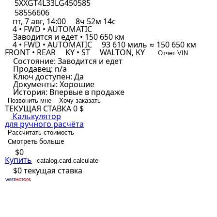
5XXGT4L33LG450585
58556606
пт, 7 авг, 14:00
8ч 52м 14с
4 • FWD • AUTOMATIC
Заводится и едет • 150 650 км
4 • FWD • AUTOMATIC
93 610 миль ≈ 150 650 км
FRONT • REAR
KY • ST
WALTON, KY
Отчет VIN
Состояние:
Заводится и едет
Продавец:
n/a
Ключ доступен:
Да
Документы:
Хорошие
История:
Впервые в продаже
Позвонить мне
Хочу заказать
ТЕКУЩАЯ СТАВКА
0 $
Калькулятор
для ручного расчёта
Рассчитать стоимость
Смотреть больше
$0
Купить
catalog.card.calculate
$0
текущая ставка