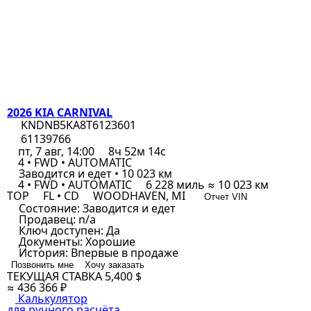
2026 KIA CARNIVAL
KNDNB5KA8T6123601
61139766
пт, 7 авг, 14:00
8ч 52м 14с
4 • FWD • AUTOMATIC
Заводится и едет • 10 023 км
4 • FWD • AUTOMATIC
6 228 миль ≈ 10 023 км
TOP
FL • CD
WOODHAVEN, MI
Отчет VIN
Состояние:
Заводится и едет
Продавец:
n/a
Ключ доступен:
Да
Документы:
Хорошие
История:
Впервые в продаже
Позвонить мне
Хочу заказать
ТЕКУЩАЯ СТАВКА
5,400 $
≈ 436 366 ₽
Калькулятор
для ручного расчёта