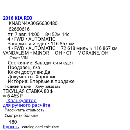
2016 KIA RIO
KNADN4A30G6630480
62660616
пт, 7 авг, 14:00
8ч 52м 14с
4 • FWD • AUTOMATIC
Заводится и едет • 116 867 км
4 • FWD • AUTOMATIC
72 618 миль ≈ 116 867 км
VANDALISM • MINOR
OH • CT
MORAINE, OH
Отчет VIN
Состояние:
Заводится и едет
Продавец:
n/a
Ключ доступен:
Да
Документы:
Хорошие
История:
Впервые в продаже
Позвонить мне
Хочу заказать
ТЕКУЩАЯ СТАВКА
80 $
≈ 6 465 ₽
Калькулятор
для ручного расчёта
Рассчитать стоимость
Смотреть больше
$80
Купить
catalog.card.calculate