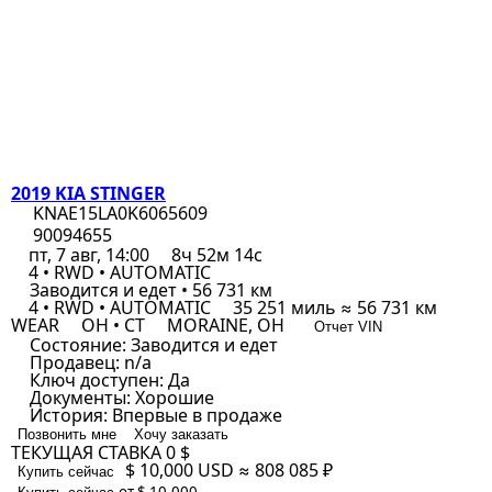
2019 KIA STINGER
KNAE15LA0K6065609
90094655
пт, 7 авг, 14:00
8ч 52м 14с
4 • RWD • AUTOMATIC
Заводится и едет • 56 731 км
4 • RWD • AUTOMATIC
35 251 миль ≈ 56 731 км
WEAR
OH • CT
MORAINE, OH
Отчет VIN
Состояние:
Заводится и едет
Продавец:
n/a
Ключ доступен:
Да
Документы:
Хорошие
История:
Впервые в продаже
Позвонить мне
Хочу заказать
ТЕКУЩАЯ СТАВКА
0 $
$ 10,000
USD
≈ 808 085 ₽
Купить сейчас