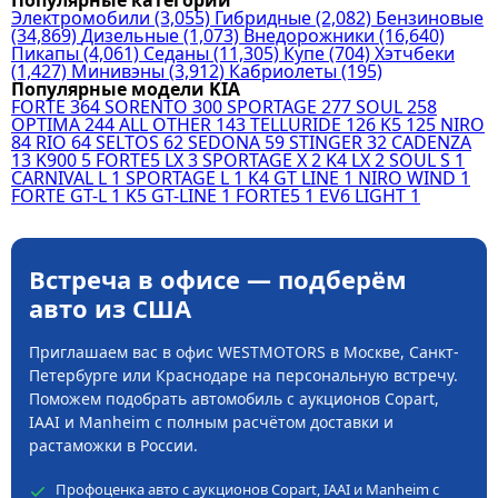
Популярные категории
Электромобили
(3,055)
Гибридные
(2,082)
Бензиновые
(34,869)
Дизельные
(1,073)
Внедорожники
(16,640)
Пикапы
(4,061)
Седаны
(11,305)
Купе
(704)
Хэтчбеки
(1,427)
Минивэны
(3,912)
Кабриолеты
(195)
Популярные модели KIA
FORTE
364
SORENTO
300
SPORTAGE
277
SOUL
258
OPTIMA
244
ALL OTHER
143
TELLURIDE
126
K5
125
NIRO
84
RIO
64
SELTOS
62
SEDONA
59
STINGER
32
CADENZA
13
K900
5
FORTE5 LX
3
SPORTAGE X
2
K4 LX
2
SOUL S
1
CARNIVAL L
1
SPORTAGE L
1
K4 GT LINE
1
NIRO WIND
1
FORTE GT-L
1
K5 GT-LINE
1
FORTE5
1
EV6 LIGHT
1
Встреча в офисе — подберём
авто из США
Приглашаем вас в офис WESTMOTORS в Москве, Санкт-
Петербурге или Краснодаре на персональную встречу.
Поможем подобрать автомобиль с аукционов Copart,
IAAI и Manheim с полным расчётом доставки и
растаможки в России.
Профоценка авто с аукционов Copart, IAAI и Manheim с