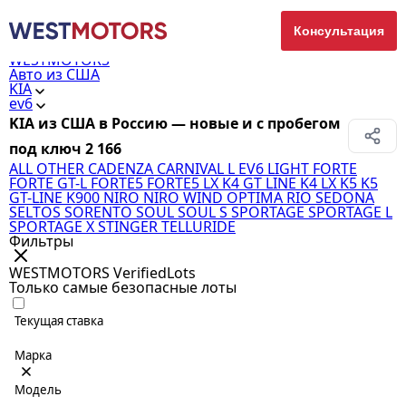
Консультация
WESTMOTORS
Авто из США
KIA
ev6
KIA из США в Россию — новые и с пробегом
под ключ
2 166
ALL OTHER
CADENZA
CARNIVAL L
EV6 LIGHT
FORTE
FORTE GT-L
FORTE5
FORTE5 LX
K4 GT LINE
K4 LX
K5
K5
GT-LINE
K900
NIRO
NIRO WIND
OPTIMA
RIO
SEDONA
SELTOS
SORENTO
SOUL
SOUL S
SPORTAGE
SPORTAGE L
SPORTAGE X
STINGER
TELLURIDE
Фильтры
WESTMOTORS VerifiedLots
Только самые безопасные лоты
Текущая ставка
Марка
Модель