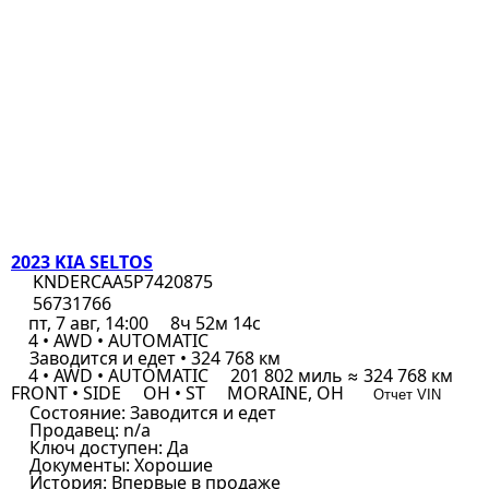
2023 KIA SELTOS
KNDERCAA5P7420875
56731766
пт, 7 авг, 14:00
8ч 52м 14с
4 • AWD • AUTOMATIC
Заводится и едет • 324 768 км
4 • AWD • AUTOMATIC
201 802 миль ≈ 324 768 км
FRONT • SIDE
OH • ST
MORAINE, OH
Отчет VIN
Состояние:
Заводится и едет
Продавец:
n/a
Ключ доступен:
Да
Документы:
Хорошие
История:
Впервые в продаже