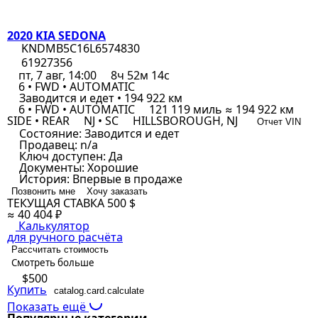
2020 KIA SEDONA
KNDMB5C16L6574830
61927356
пт, 7 авг, 14:00
8ч 52м 14с
6 • FWD • AUTOMATIC
Заводится и едет • 194 922 км
6 • FWD • AUTOMATIC
121 119 миль ≈ 194 922 км
SIDE • REAR
NJ • SC
HILLSBOROUGH, NJ
Отчет VIN
Состояние:
Заводится и едет
Продавец:
n/a
Ключ доступен:
Да
Документы:
Хорошие
История:
Впервые в продаже
Позвонить мне
Хочу заказать
ТЕКУЩАЯ СТАВКА
500 $
≈ 40 404 ₽
Калькулятор
для ручного расчёта
Рассчитать стоимость
Смотреть больше
$500
Купить
catalog.card.calculate
Показать ещё