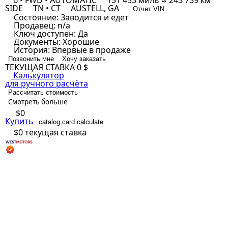
6 • FWD • AUTOMATIC
151 453 миль ≈ 243 739 км
SIDE
TN • CT
AUSTELL, GA
Отчет VIN
Состояние:
Заводится и едет
Продавец:
n/a
Ключ доступен:
Да
Документы:
Хорошие
История:
Впервые в продаже
Позвонить мне
Хочу заказать
ТЕКУЩАЯ СТАВКА
0 $
Калькулятор
для ручного расчёта
Рассчитать стоимость
Смотреть больше
$0
Купить
catalog.card.calculate
$0
текущая ставка