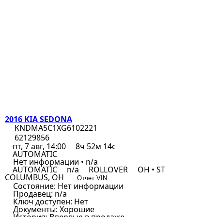
2016 KIA SEDONA
KNDMA5C1XG6102221
62129856
пт, 7 авг, 14:00
8ч 52м 14с
AUTOMATIC
Нет информации • n/a
AUTOMATIC
n/a
ROLLOVER
OH • ST
COLUMBUS, OH
Отчет VIN
Состояние:
Нет информации
Продавец:
n/a
Ключ доступен:
Нет
Документы:
Хорошие