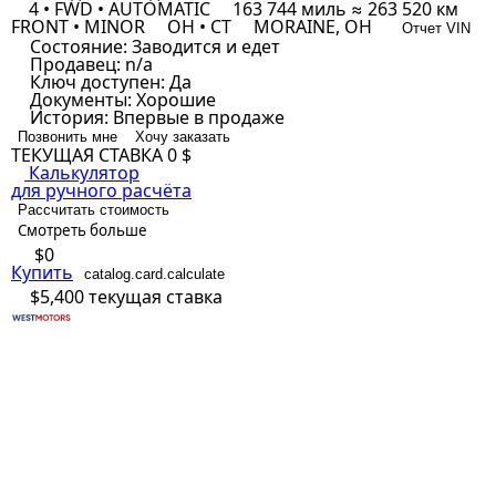
4 • FWD • AUTOMATIC
163 744 миль ≈ 263 520 км
FRONT • MINOR
OH • CT
MORAINE, OH
Отчет VIN
Состояние:
Заводится и едет
Продавец:
n/a
Ключ доступен:
Да
Документы:
Хорошие
История:
Впервые в продаже
Позвонить мне
Хочу заказать
ТЕКУЩАЯ СТАВКА
0 $
Калькулятор
для ручного расчёта
Рассчитать стоимость
Смотреть больше
$0
Купить
catalog.card.calculate
$5,400
текущая ставка