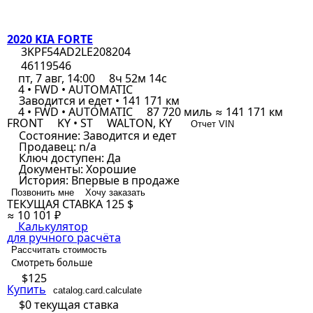
2020 KIA FORTE
3KPF54AD2LE208204
46119546
пт, 7 авг, 14:00
8ч 52м 14с
4 • FWD • AUTOMATIC
Заводится и едет • 141 171 км
4 • FWD • AUTOMATIC
87 720 миль ≈ 141 171 км
FRONT
KY • ST
WALTON, KY
Отчет VIN
Состояние:
Заводится и едет
Продавец:
n/a
Ключ доступен:
Да
Документы:
Хорошие
История:
Впервые в продаже
Позвонить мне
Хочу заказать
ТЕКУЩАЯ СТАВКА
125 $
≈ 10 101 ₽
Калькулятор
для ручного расчёта
Рассчитать стоимость
Смотреть больше
$125
Купить
catalog.card.calculate
$0
текущая ставка