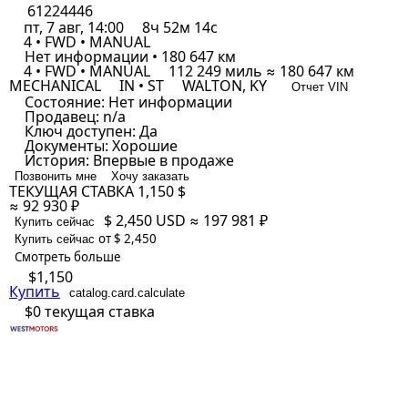
61224446
пт, 7 авг, 14:00
8ч 52м 14с
4 • FWD • MANUAL
Нет информации • 180 647 км
4 • FWD • MANUAL
112 249 миль ≈ 180 647 км
MECHANICAL
IN • ST
WALTON, KY
Отчет VIN
Состояние:
Нет информации
Продавец:
n/a
Ключ доступен:
Да
Документы:
Хорошие
История:
Впервые в продаже
Позвонить мне
Хочу заказать
ТЕКУЩАЯ СТАВКА
1,150 $
≈ 92 930 ₽
$ 2,450
USD
≈ 197 981 ₽
Купить сейчас
от $ 2,450
Купить сейчас
Смотреть больше
$1,150
Купить
catalog.card.calculate
$0
текущая ставка