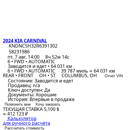
2024 KIA CARNIVAL
KNDNC5H32R6391302
58231986
пт, 7 авг, 14:00
8ч 52м 14с
6 • FWD • AUTOMATIC
Заводится и едет • 64 031 км
6 • FWD • AUTOMATIC
39 787 миль ≈ 64 031 км
REAR • FRONT
OH • ST
COLUMBUS, OH
Отчет VIN
Состояние:
Заводится и едет
Продавец:
n/a
Ключ доступен:
Да
Документы:
Хорошие
История:
Впервые в продаже
Позвонить мне
Хочу заказать
ТЕКУЩАЯ СТАВКА
5,100 $
≈ 412 123 ₽
Калькулятор
для ручного расчёта
Рассчитать стоимость