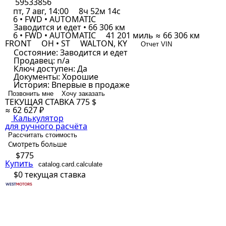
59533856
пт, 7 авг, 14:00
8ч 52м 14с
6 • FWD • AUTOMATIC
Заводится и едет • 66 306 км
6 • FWD • AUTOMATIC
41 201 миль ≈ 66 306 км
FRONT
OH • ST
WALTON, KY
Отчет VIN
Состояние:
Заводится и едет
Продавец:
n/a
Ключ доступен:
Да
Документы:
Хорошие
История:
Впервые в продаже
Позвонить мне
Хочу заказать
ТЕКУЩАЯ СТАВКА
775 $
≈ 62 627 ₽
Калькулятор
для ручного расчёта
Рассчитать стоимость
Смотреть больше
$775
Купить
catalog.card.calculate
$0
текущая ставка