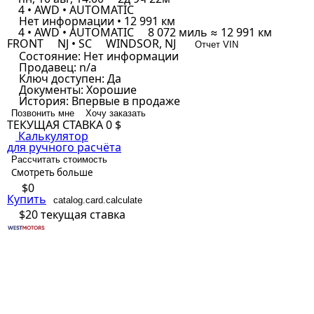
4 • AWD • AUTOMATIC
Нет информации • 12 991 км
4 • AWD • AUTOMATIC
8 072 миль ≈ 12 991 км
FRONT
NJ • SC
WINDSOR, NJ
Отчет VIN
Состояние:
Нет информации
Продавец:
n/a
Ключ доступен:
Да
Документы:
Хорошие
История:
Впервые в продаже
Позвонить мне
Хочу заказать
ТЕКУЩАЯ СТАВКА
0 $
Калькулятор
для ручного расчёта
Рассчитать стоимость
Смотреть больше
$0
Купить
catalog.card.calculate
$20
текущая ставка