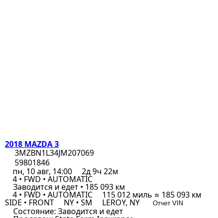
2018 MAZDA 3
3MZBN1L34JM207069
59801846
пн, 10 авг, 14:00
2д 9ч 22м
4 • FWD • AUTOMATIC
Заводится и едет • 185 093 км
4 • FWD • AUTOMATIC
115 012 миль ≈ 185 093 км
SIDE • FRONT
NY • SM
LEROY, NY
Отчет VIN
Состояние:
Заводится и едет