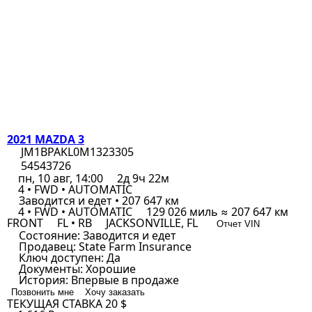
2021 MAZDA 3
JM1BPAKL0M1323305
54543726
пн, 10 авг, 14:00
2д 9ч 22м
4 • FWD • AUTOMATIC
Заводится и едет • 207 647 км
4 • FWD • AUTOMATIC
129 026 миль ≈ 207 647 км
FRONT
FL • RB
JACKSONVILLE, FL
Отчет VIN
Состояние:
Заводится и едет
Продавец:
State Farm Insurance
Ключ доступен:
Да
Документы:
Хорошие
История:
Впервые в продаже
Позвонить мне
Хочу заказать
ТЕКУЩАЯ СТАВКА
20 $