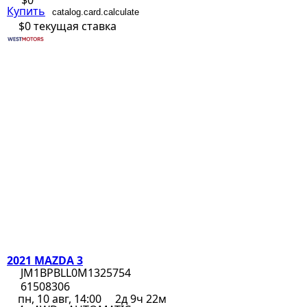
$0
Купить
catalog.card.calculate
$0
текущая ставка
2021 MAZDA 3
JM1BPBLL0M1325754
61508306
пн, 10 авг, 14:00
2д 9ч 22м