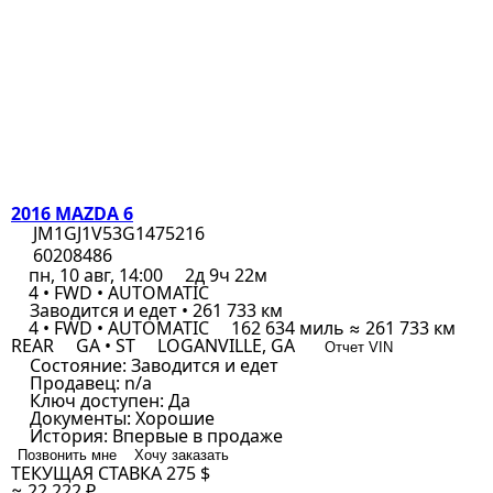
2016 MAZDA 6
JM1GJ1V53G1475216
60208486
пн, 10 авг, 14:00
2д 9ч 22м
4 • FWD • AUTOMATIC
Заводится и едет • 261 733 км
4 • FWD • AUTOMATIC
162 634 миль ≈ 261 733 км
REAR
GA • ST
LOGANVILLE, GA
Отчет VIN
Состояние:
Заводится и едет
Продавец:
n/a
Ключ доступен:
Да
Документы:
Хорошие
История:
Впервые в продаже
Позвонить мне
Хочу заказать
ТЕКУЩАЯ СТАВКА
275 $
≈ 22 222 ₽