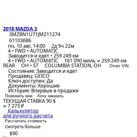
2018 MAZDA 3
3MZBN1U71JM211274
61103686
пн, 10 авг, 14:00
2д 9ч 22м
4 • FWD • AUTOMATIC
Заводится и едет • 259 249 км
4 • FWD • AUTOMATIC
161 090 миль ≈ 259 249 км
REAR
OH • ST
COLUMBIA STATION, OH
Отчет VIN
Состояние:
Заводится и едет
Продавец:
GEICO
Ключ доступен:
Да
Документы:
Хорошие
История:
Впервые в продаже
Позвонить мне
Хочу заказать
ТЕКУЩАЯ СТАВКА
90 $
≈ 7 273 ₽
Калькулятор
для ручного расчёта
Рассчитать стоимость
Смотреть больше
$90