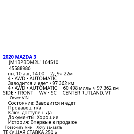
2020 MAZDA 3
JM1BPBDM2L1164510
45588986
пн, 10 авг, 14:00
2д 9ч 22м
4 • AWD • AUTOMATIC
Заводится и едет • 97 362 км
4 • AWD • AUTOMATIC
60 498 миль ≈ 97 362 км
SIDE • FRONT
WV • SC
CENTER RUTLAND, VT
Отчет VIN
Состояние:
Заводится и едет
Продавец:
n/a
Ключ доступен:
Да
Документы:
Хорошие
История:
Впервые в продаже
Позвонить мне
Хочу заказать
ТЕКУЩАЯ СТАВКА
250 $