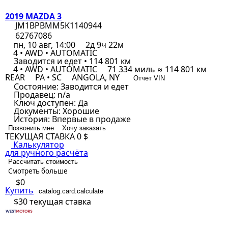
2019 MAZDA 3
JM1BPBMM5K1140944
62767086
пн, 10 авг, 14:00
2д 9ч 22м
4 • AWD • AUTOMATIC
Заводится и едет • 114 801 км
4 • AWD • AUTOMATIC
71 334 миль ≈ 114 801 км
REAR
PA • SC
ANGOLA, NY
Отчет VIN
Состояние:
Заводится и едет
Продавец:
n/a
Ключ доступен:
Да
Документы:
Хорошие
История:
Впервые в продаже
Позвонить мне
Хочу заказать
ТЕКУЩАЯ СТАВКА
0 $
Калькулятор
для ручного расчёта
Рассчитать стоимость
Смотреть больше
$0
Купить
catalog.card.calculate
$30
текущая ставка