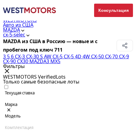
Консультация
WESTMOTORS
Авто из США
MAZDA
cx-5-selec
MAZDA из США в Россию — новые и с
пробегом под ключ
711
3
5
6
CX-3
CX-30 S AW
CX-5
CX-5 4D 4W
CX-50
CX-70
CX-9
CX-90
CX30
MAZDA3
MX5
Фильтры
WESTMOTORS VerifiedLots
Только самые безопасные лоты
Текущая ставка
Марка
Модель
Комплектация