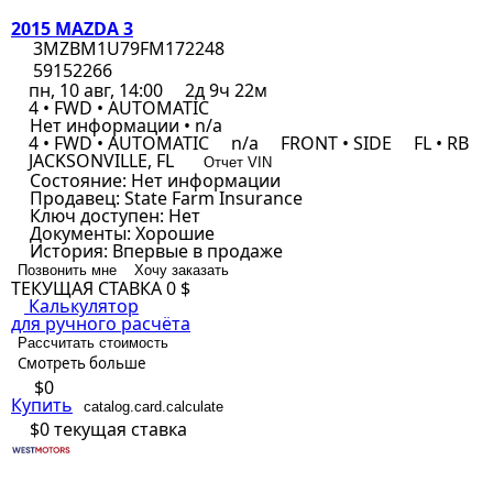
2015 MAZDA 3
3MZBM1U79FM172248
59152266
пн, 10 авг, 14:00
2д 9ч 22м
4 • FWD • AUTOMATIC
Нет информации • n/a
4 • FWD • AUTOMATIC
n/a
FRONT • SIDE
FL • RB
JACKSONVILLE, FL
Отчет VIN
Состояние:
Нет информации
Продавец:
State Farm Insurance
Ключ доступен:
Нет
Документы:
Хорошие
История:
Впервые в продаже
Позвонить мне
Хочу заказать
ТЕКУЩАЯ СТАВКА
0 $
Калькулятор
для ручного расчёта
Рассчитать стоимость
Смотреть больше
$0
Купить
catalog.card.calculate
$0
текущая ставка