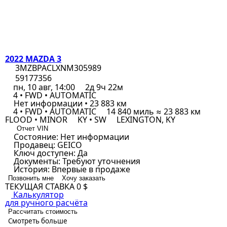
2022 MAZDA 3
3MZBPACLXNM305989
59177356
пн, 10 авг, 14:00
2д 9ч 22м
4 • FWD • AUTOMATIC
Нет информации • 23 883 км
4 • FWD • AUTOMATIC
14 840 миль ≈ 23 883 км
FLOOD • MINOR
KY • SW
LEXINGTON, KY
Отчет VIN
Состояние:
Нет информации
Продавец:
GEICO
Ключ доступен:
Да
Документы:
Требуют уточнения
История:
Впервые в продаже
Позвонить мне
Хочу заказать
ТЕКУЩАЯ СТАВКА
0 $
Калькулятор
для ручного расчёта
Рассчитать стоимость
Смотреть больше