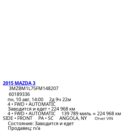
2015 MAZDA 3
3MZBM1L75FM148207
60189336
пн, 10 авг, 14:00
2д 9ч 22м
4 • FWD • AUTOMATIC
Заводится и едет • 224 968 км
4 • FWD • AUTOMATIC
139 789 миль ≈ 224 968 км
SIDE • FRONT
PA • SC
ANGOLA, NY
Отчет VIN
Состояние:
Заводится и едет
Продавец:
n/a