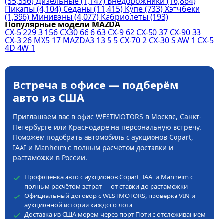
(35,336)
Дизельные
(1,147)
Внедорожники
(16,864)
Пикапы
(4,104)
Седаны
(11,415)
Купе
(733)
Хэтчбеки
(1,396)
Минивэны
(4,077)
Кабриолеты
(193)
Популярные модели MAZDA
CX-5
229
3
156
CX30
66
6
63
CX-9
62
CX-50
37
CX-90
33
CX-3
26
MX5
17
MAZDA3
13
5
5
CX-70
2
CX-30 S AW
1
CX-5
4D 4W
1
Встреча в офисе — подберём
авто из США
Приглашаем вас в офис WESTMOTORS в Москве, Санкт-
Петербурге или Краснодаре на персональную встречу.
Поможем подобрать автомобиль с аукционов Copart,
IAAI и Manheim с полным расчётом доставки и
растаможки в России.
Профоценка авто с аукционов Copart, IAAI и Manheim с
полным расчётом затрат — от ставки до растаможки
Официальный договор с WESTMOTORS, проверка VIN и
аукционной истории каждого лота
Доставка из США морем через порт Поти с отслеживанием