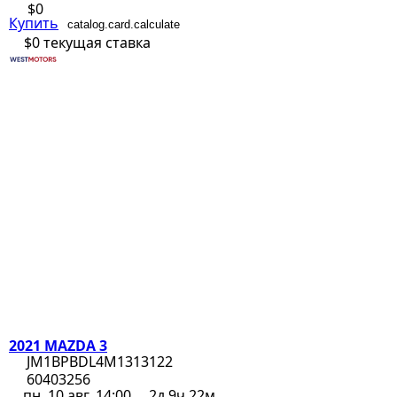
$0
Купить
catalog.card.calculate
$0
текущая ставка
2021 MAZDA 3
JM1BPBDL4M1313122
60403256
пн, 10 авг, 14:00
2д 9ч 22м