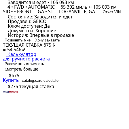
Заводится и едет • 105 093 км
4 • FWD • AUTOMATIC
65 302 миль ≈ 105 093 км
SIDE • FRONT
GA • ST
LOGANVILLE, GA
Отчет VIN
Состояние:
Заводится и едет
Продавец:
GEICO
Ключ доступен:
Да
Документы:
Хорошие
История:
Впервые в продаже
Позвонить мне
Хочу заказать
ТЕКУЩАЯ СТАВКА
675 $
≈ 54 546 ₽
Калькулятор
для ручного расчёта
Рассчитать стоимость
Смотреть больше
$675
Купить
catalog.card.calculate
$275
текущая ставка