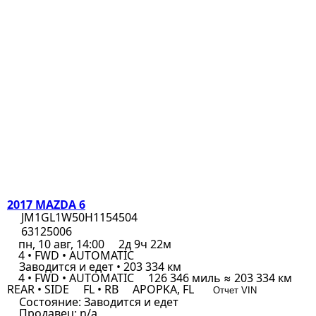
2017 MAZDA 6
JM1GL1W50H1154504
63125006
пн, 10 авг, 14:00
2д 9ч 22м
4 • FWD • AUTOMATIC
Заводится и едет • 203 334 км
4 • FWD • AUTOMATIC
126 346 миль ≈ 203 334 км
REAR • SIDE
FL • RB
APOPKA, FL
Отчет VIN
Состояние:
Заводится и едет
Продавец:
n/a