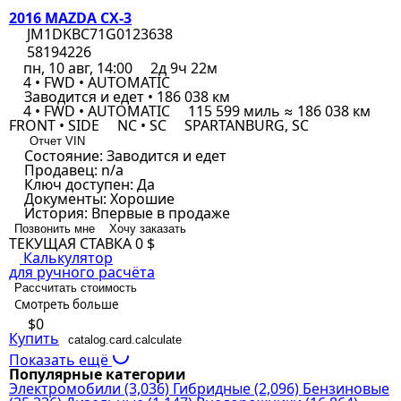
2016 MAZDA CX-3
JM1DKBC71G0123638
58194226
пн, 10 авг, 14:00
2д 9ч 22м
4 • FWD • AUTOMATIC
Заводится и едет • 186 038 км
4 • FWD • AUTOMATIC
115 599 миль ≈ 186 038 км
FRONT • SIDE
NC • SC
SPARTANBURG, SC
Отчет VIN
Состояние:
Заводится и едет
Продавец:
n/a
Ключ доступен:
Да
Документы:
Хорошие
История:
Впервые в продаже
Позвонить мне
Хочу заказать
ТЕКУЩАЯ СТАВКА
0 $
Калькулятор
для ручного расчёта
Рассчитать стоимость
Смотреть больше
$0
Купить
catalog.card.calculate
Показать ещё
Популярные категории
Электромобили
(3,036)
Гибридные
(2,096)
Бензиновые