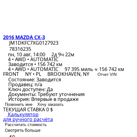
2016 MAZDA CX-3
JM1DKFC7XG0127923
78316235
пн, 10 авг, 14:00
2д 9ч 22м
4 • AWD • AUTOMATIC
Заводится • 156 742 км
4 • AWD • AUTOMATIC
97 395 миль ≈ 156 742 км
FRONT
NY • PL
BROOKHAVEN, NY
Отчет VIN
Состояние:
Заводится
Продавец:
n/a
Ключ доступен:
Да
Документы:
Требуют уточнения
История:
Впервые в продаже
Позвонить мне
Хочу заказать
ТЕКУЩАЯ СТАВКА
0 $
Калькулятор
для ручного расчёта
Рассчитать стоимость
Смотреть больше