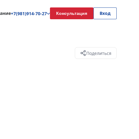
ание
Вход
+7(981)914-70-27
Консультация
Поделиться