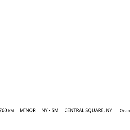
 760 км
MINOR
NY • SM
CENTRAL SQUARE, NY
Отчет