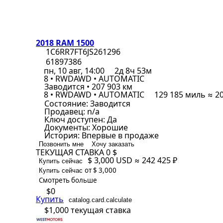
2018 RAM 1500
1C6RR7FT6JS261296
61897386
пн, 10 авг, 14:00
2д 8ч 53м
8 • RWDAWD • AUTOMATIC
Заводится • 207 903 км
8 • RWDAWD • AUTOMATIC
129 185 миль ≈ 2
Состояние:
Заводится
Продавец:
n/a
Ключ доступен:
Да
Документы:
Хорошие
История:
Впервые в продаже
Позвонить мне
Хочу заказать
ТЕКУЩАЯ СТАВКА
0 $
$ 3,000
USD
≈ 242 425 ₽
Купить сейчас
от $ 3,000
Купить сейчас
Смотреть больше
$0
Купить
catalog.card.calculate
$1,000
текущая ставка