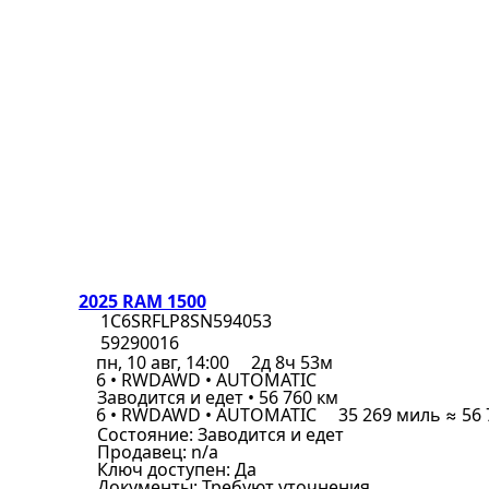
2025 RAM 1500
1C6SRFLP8SN594053
59290016
пн, 10 авг, 14:00
2д 8ч 53м
6 • RWDAWD • AUTOMATIC
Заводится и едет • 56 760 км
6 • RWDAWD • AUTOMATIC
35 269 миль ≈ 56
Состояние:
Заводится и едет
Продавец:
n/a
Ключ доступен:
Да
Документы:
Требуют уточнения