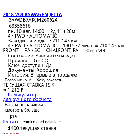
2018 VOLKSWAGEN JETTA
3VWDB7AJXJM260624
63358616
пн, 10 авг, 14:00
2д 11ч 28м
4 • FWD • AUTOMATIC
Заводится и едет • 210 143 км
4 • FWD • AUTOMATIC
130 577 миль ≈ 210 143 км
FRONT
PA • SC
CHALFONT, PA
Отчет VIN
Состояние:
Заводится и едет
Продавец:
GEICO
Ключ доступен:
Да
Документы:
Хорошие
История:
Впервые в продаже
Позвонить мне
Хочу заказать
ТЕКУЩАЯ СТАВКА
15 $
≈ 1 212 ₽
Калькулятор
для ручного расчёта
Рассчитать стоимость
Смотреть больше
$15
Купить
catalog.card.calculate
$400
текущая ставка