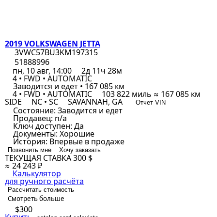
2019 VOLKSWAGEN JETTA
3VWC57BU3KM197315
51888996
пн, 10 авг, 14:00
2д 11ч 28м
4 • FWD • AUTOMATIC
Заводится и едет • 167 085 км
4 • FWD • AUTOMATIC
103 822 миль ≈ 167 085 км
SIDE
NC • SC
SAVANNAH, GA
Отчет VIN
Состояние:
Заводится и едет
Продавец:
n/a
Ключ доступен:
Да
Документы:
Хорошие
История:
Впервые в продаже
Позвонить мне
Хочу заказать
ТЕКУЩАЯ СТАВКА
300 $
≈ 24 243 ₽
Калькулятор
для ручного расчёта
Рассчитать стоимость
Смотреть больше
$300