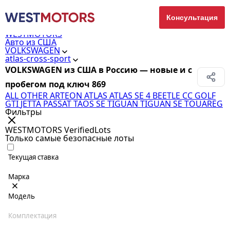
Консультация
WESTMOTORS
Авто из США
VOLKSWAGEN
atlas-cross-sport
VOLKSWAGEN из США в Россию — новые и с
пробегом под ключ
869
ALL OTHER
ARTEON
ATLAS
ATLAS SE 4
BEETLE
CC
GOLF
GTI
JETTA
PASSAT
TAOS SE
TIGUAN
TIGUAN SE
TOUAREG
Фильтры
WESTMOTORS VerifiedLots
Только самые безопасные лоты
Текущая ставка
Марка
Модель
Комплектация