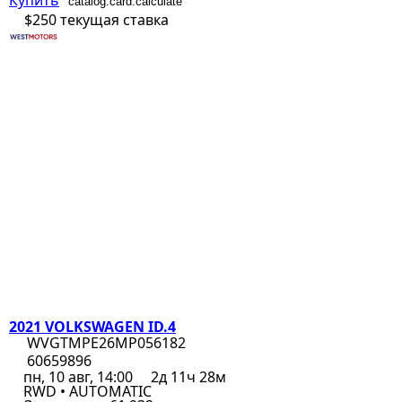
Купить
catalog.card.calculate
$250
текущая ставка
2021 VOLKSWAGEN ID.4
WVGTMPE26MP056182
60659896
пн, 10 авг, 14:00
2д 11ч 28м
RWD • AUTOMATIC