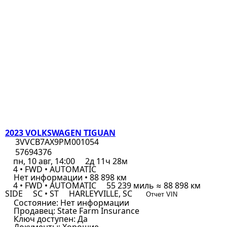
2023 VOLKSWAGEN TIGUAN
3VVCB7AX9PM001054
57694376
пн, 10 авг, 14:00
2д 11ч 28м
4 • FWD • AUTOMATIC
Нет информации • 88 898 км
4 • FWD • AUTOMATIC
55 239 миль ≈ 88 898 км
SIDE
SC • ST
HARLEYVILLE, SC
Отчет VIN
Состояние:
Нет информации
Продавец:
State Farm Insurance
Ключ доступен:
Да