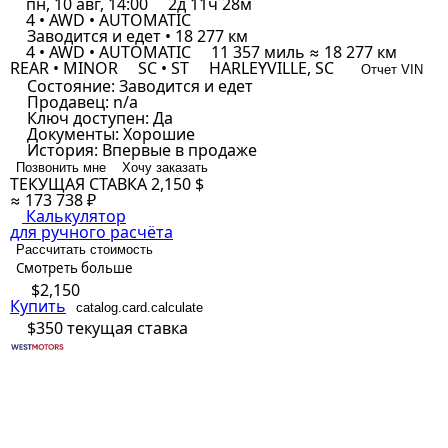
пн, 10 авг, 14:00
2д 11ч 28м
4 • AWD • AUTOMATIC
Заводится и едет • 18 277 км
4 • AWD • AUTOMATIC
11 357 миль ≈ 18 277 км
REAR • MINOR
SC • ST
HARLEYVILLE, SC
Отчет VIN
Состояние:
Заводится и едет
Продавец:
n/a
Ключ доступен:
Да
Документы:
Хорошие
История:
Впервые в продаже
Позвонить мне
Хочу заказать
ТЕКУЩАЯ СТАВКА
2,150 $
≈ 173 738 ₽
Калькулятор
для ручного расчёта
Рассчитать стоимость
Смотреть больше
$2,150
Купить
catalog.card.calculate
$350
текущая ставка