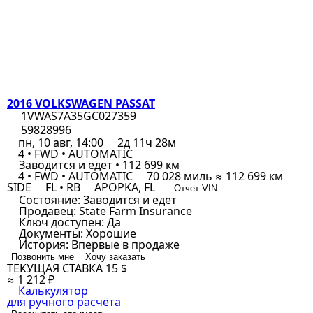
2016 VOLKSWAGEN PASSAT
1VWAS7A35GC027359
59828996
пн, 10 авг, 14:00
2д 11ч 28м
4 • FWD • AUTOMATIC
Заводится и едет • 112 699 км
4 • FWD • AUTOMATIC
70 028 миль ≈ 112 699 км
SIDE
FL • RB
APOPKA, FL
Отчет VIN
Состояние:
Заводится и едет
Продавец:
State Farm Insurance
Ключ доступен:
Да
Документы:
Хорошие
История:
Впервые в продаже
Позвонить мне
Хочу заказать
ТЕКУЩАЯ СТАВКА
15 $
≈ 1 212 ₽
Калькулятор
для ручного расчёта