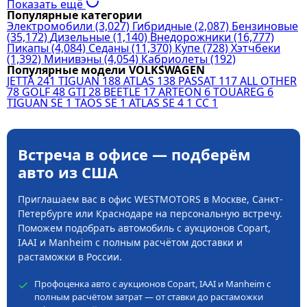
Показать ещё
Популярные категории
Электромобили
(3,027)
Гибридные
(2,087)
Бензиновые
(35,172)
Дизельные
(1,140)
Внедорожники
(16,777)
Пикапы
(4,084)
Седаны
(11,370)
Купе
(728)
Хэтчбеки
(1,392)
Минивэны
(4,054)
Кабриолеты
(192)
Популярные модели VOLKSWAGEN
JETTA
241
TIGUAN
188
ATLAS
138
PASSAT
117
ALL OTHER
78
GOLF
48
GTI
28
BEETLE
17
ARTEON
6
TOUAREG
6
TIGUAN SE
1
TAOS SE
1
ATLAS SE 4
1
CC
1
Встреча в офисе — подберём
авто из США
Приглашаем вас в офис WESTMOTORS в Москве, Санкт-
Петербурге или Краснодаре на персональную встречу.
Поможем подобрать автомобиль с аукционов Copart,
IAAI и Manheim с полным расчётом доставки и
растаможки в России.
Профоценка авто с аукционов Copart, IAAI и Manheim с
полным расчётом затрат — от ставки до растаможки