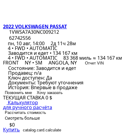
2022 VOLKSWAGEN PASSAT
1VWSA7A30NC009212
62742556
пн, 10 авг, 14:00
2д 11ч 28м
4 • FWD • AUTOMATIC
Заводится и едет • 134 167 км
4 • FWD • AUTOMATIC
83 368 миль ≈ 134 167 км
FRONT
NY • SM
ANGOLA, NY
Отчет VIN
Состояние:
Заводится и едет
Продавец:
n/a
Ключ доступен:
Да
Документы:
Требуют уточнения
История:
Впервые в продаже
Позвонить мне
Хочу заказать
ТЕКУЩАЯ СТАВКА
0 $
Калькулятор
для ручного расчёта
Рассчитать стоимость
Смотреть больше
$0
Купить
catalog.card.calculate