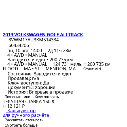
2019 VOLKSWAGEN GOLF ALLTRACK
3VWM17AU3KM514334
60434206
пн, 10 авг, 14:00
2д 11ч 28м
4 • AWD • MANUAL
Заводится и едет • 200 735 км
4 • AWD • MANUAL
124 731 миль ≈ 200 735 км
FLOOD
MA • ST
MENDON, MA
Отчет VIN
Состояние:
Заводится и едет
Продавец:
n/a
Ключ доступен:
Да
Документы:
Хорошие
История:
Впервые в продаже
Позвонить мне
Хочу заказать
ТЕКУЩАЯ СТАВКА
150 $
≈ 12 121 ₽
Калькулятор
для ручного расчёта
Рассчитать стоимость
Смотреть больше