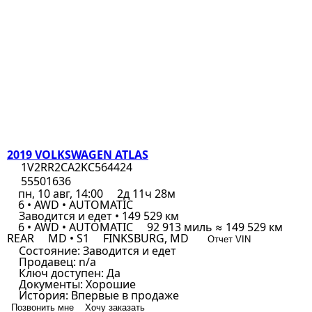
2019 VOLKSWAGEN ATLAS
1V2RR2CA2KC564424
55501636
пн, 10 авг, 14:00
2д 11ч 28м
6 • AWD • AUTOMATIC
Заводится и едет • 149 529 км
6 • AWD • AUTOMATIC
92 913 миль ≈ 149 529 км
REAR
MD • S1
FINKSBURG, MD
Отчет VIN
Состояние:
Заводится и едет
Продавец:
n/a
Ключ доступен:
Да
Документы:
Хорошие
История:
Впервые в продаже
Позвонить мне
Хочу заказать