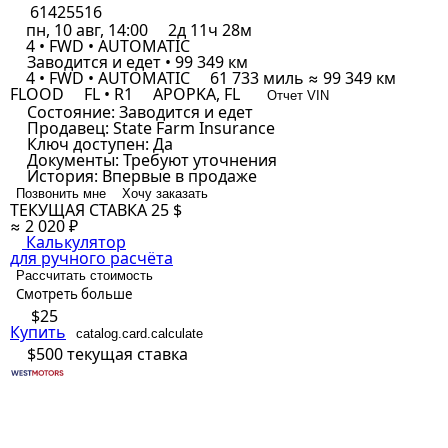
61425516
пн, 10 авг, 14:00
2д 11ч 28м
4 • FWD • AUTOMATIC
Заводится и едет • 99 349 км
4 • FWD • AUTOMATIC
61 733 миль ≈ 99 349 км
FLOOD
FL • R1
APOPKA, FL
Отчет VIN
Состояние:
Заводится и едет
Продавец:
State Farm Insurance
Ключ доступен:
Да
Документы:
Требуют уточнения
История:
Впервые в продаже
Позвонить мне
Хочу заказать
ТЕКУЩАЯ СТАВКА
25 $
≈ 2 020 ₽
Калькулятор
для ручного расчёта
Рассчитать стоимость
Смотреть больше
$25
Купить
catalog.card.calculate
$500
текущая ставка