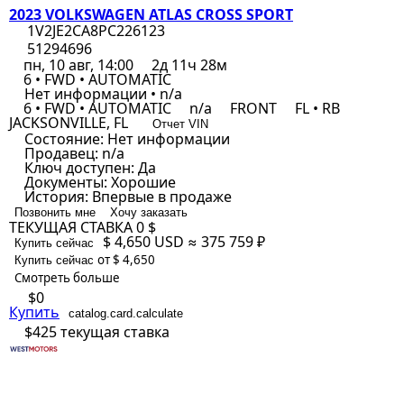
2023 VOLKSWAGEN ATLAS CROSS SPORT
1V2JE2CA8PC226123
51294696
пн, 10 авг, 14:00
2д 11ч 28м
6 • FWD • AUTOMATIC
Нет информации • n/a
6 • FWD • AUTOMATIC
n/a
FRONT
FL • RB
JACKSONVILLE, FL
Отчет VIN
Состояние:
Нет информации
Продавец:
n/a
Ключ доступен:
Да
Документы:
Хорошие
История:
Впервые в продаже
Позвонить мне
Хочу заказать
ТЕКУЩАЯ СТАВКА
0 $
$ 4,650
USD
≈ 375 759 ₽
Купить сейчас
от $ 4,650
Купить сейчас
Смотреть больше
$0
Купить
catalog.card.calculate
$425
текущая ставка