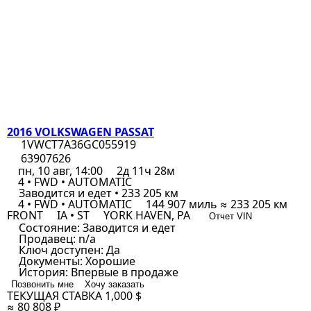
2016 VOLKSWAGEN PASSAT
1VWCT7A36GC055919
63907626
пн, 10 авг, 14:00
2д 11ч 28м
4 • FWD • AUTOMATIC
Заводится и едет • 233 205 км
4 • FWD • AUTOMATIC
144 907 миль ≈ 233 205 км
FRONT
IA • ST
YORK HAVEN, PA
Отчет VIN
Состояние:
Заводится и едет
Продавец:
n/a
Ключ доступен:
Да
Документы:
Хорошие
История:
Впервые в продаже
Позвонить мне
Хочу заказать
ТЕКУЩАЯ СТАВКА
1,000 $
≈ 80 808 ₽