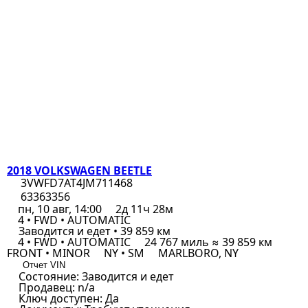
2018 VOLKSWAGEN BEETLE
3VWFD7AT4JM711468
63363356
пн, 10 авг, 14:00
2д 11ч 28м
4 • FWD • AUTOMATIC
Заводится и едет • 39 859 км
4 • FWD • AUTOMATIC
24 767 миль ≈ 39 859 км
FRONT • MINOR
NY • SM
MARLBORO, NY
Отчет VIN
Состояние:
Заводится и едет
Продавец:
n/a
Ключ доступен:
Да