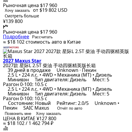
Рыночная цена
$17 960
от $19 802
USD
Хочу заказать
Смотреть больше
¥139 800
Рыночная цена
$17 960
Подробнее
Рассчитать
≈ $18 102
стоимость авто в Китае
2027 Maxus Star
2027款 星际L 2.5T 柴油 手动四驱精英版长箱
39 дней в продаже
Unknown · Пекин
2.5 L • 224 л.с. • 4WD • Механика (MT) • Дизель
Минивэн
Тип двигателя: Дизель
Мест: 5
Разгон 0-100: 10.5 с
2.5 L • 224 л.с. • 4WD • Механика (MT) • Дизель
Минивэн
Тип двигателя: Дизель
Мест: 5
Разгон 0-100: 10.5 с
Состояние: Новый
Рейтинг: 2.0/5
Unknown •
Пекин
SAIC Maxus
Отчёт по авто
Позвонить мне
Хочу заказать
ЦЕНА В КИТАЕ
¥127 800
≈ $18 102 / 1 462 794 ₽