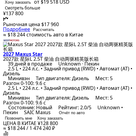
от $19 518
USD
Хочу заказать
Смотреть больше
¥137 800
Рыночная цена
$17 960
Подробнее
Рассчитать
≈ $18 244
стоимость авто в Китае
2027 Maxus Star
2027款 星际L 2.5T 柴油 自动两驱精英版长箱
39 дней в продаже
Unknown · Пекин
2.5 L • 224 л.с. • Задний привод (RWD) • Автомат (AT) •
Дизель
Минивэн
Тип двигателя: Дизель
Мест: 5
Разгон 0-100: 9.6 с
2.5 L • 224 л.с. • Задний привод (RWD) • Автомат (AT) •
Дизель
Минивэн
Тип двигателя: Дизель
Мест: 5
Разгон 0-100: 9.6 с
Состояние: Новый
Рейтинг: 2.0/5
Unknown •
Пекин
SAIC Maxus
Отчёт по авто
Позвонить мне
Хочу заказать
ЦЕНА В КИТАЕ
¥128 800
≈ $18 244 / 1 474 240 ₽