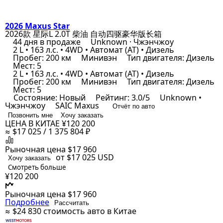
2026 Maxus Star
2026款 星际L 2.0T 柴油 自动四驱豪华版长箱
44 дня в продаже
Unknown · Чжэнчжоу
2 L • 163 л.с. • 4WD • Автомат (AT) • Дизель
Пробег: 200 км
Минивэн
Тип двигателя: Дизель
Мест: 5
2 L • 163 л.с. • 4WD • Автомат (AT) • Дизель
Пробег: 200 км
Минивэн
Тип двигателя: Дизель
Мест: 5
Состояние: Новый
Рейтинг: 3.0/5
Unknown •
Чжэнчжоу
SAIC Maxus
Отчёт по авто
Позвонить мне
Хочу заказать
ЦЕНА В КИТАЕ
¥120 200
≈ $17 025 / 1 375 804 ₽
Рыночная цена
$17 960
от $17 025
USD
Хочу заказать
Смотреть больше
¥120 200
Рыночная цена
$17 960
Подробнее
Рассчитать
≈ $24 830
стоимость авто в Китае