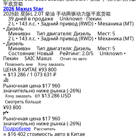
2026 Maxus Star
2026款 星际L 2.0T 柴油 手动两驱动力版平底货箱
39 дней в продаже
Unknown · Пекин
2 L • 143 л.с. • Задний привод (RWD) • Механика (MT)
• Дизель
Минивэн
Тип двигателя: Дизель
Мест: 5
2 L • 143 л.с. • Задний привод (RWD) • Механика (MT)
• Дизель
Минивэн
Тип двигателя: Дизель
Мест: 5
Состояние: Новый
Рейтинг: 2.0/5
Unknown •
Пекин
SAIC Maxus
Отчёт по авто
Позвонить мне
Хочу заказать
ЦЕНА В КИТАЕ
¥93 800
≈ $13 286 / 1 073 631 ₽
Рыночная цена
$17 960
значительно ниже рынка (-26%)
от $13 286
USD
Хочу заказать
Смотреть больше
¥93 800
Рыночная цена
$17 960
значительно ниже рынка (-26%)
Подробнее
Рассчитать
≈ $16 402
стоимость авто в Китае