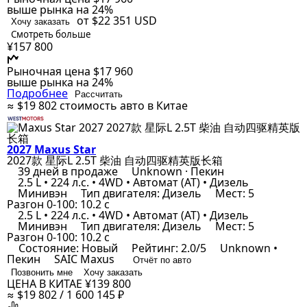
выше рынка на 24%
от $22 351
USD
Хочу заказать
Смотреть больше
¥157 800
Рыночная цена
$17 960
выше рынка на 24%
Подробнее
Рассчитать
≈ $19 802
стоимость авто в Китае
2027 Maxus Star
2027款 星际L 2.5T 柴油 自动四驱精英版长箱
39 дней в продаже
Unknown · Пекин
2.5 L • 224 л.с. • 4WD • Автомат (AT) • Дизель
Минивэн
Тип двигателя: Дизель
Мест: 5
Разгон 0-100: 10.2 с
2.5 L • 224 л.с. • 4WD • Автомат (AT) • Дизель
Минивэн
Тип двигателя: Дизель
Мест: 5
Разгон 0-100: 10.2 с
Состояние: Новый
Рейтинг: 2.0/5
Unknown •
Пекин
SAIC Maxus
Отчёт по авто
Позвонить мне
Хочу заказать
ЦЕНА В КИТАЕ
¥139 800
≈ $19 802 / 1 600 145 ₽