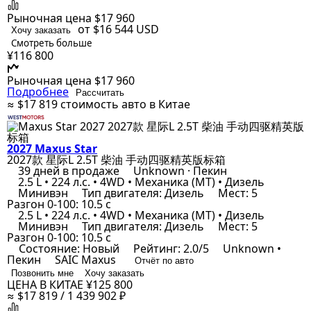
Рыночная цена
$17 960
от $16 544
USD
Хочу заказать
Смотреть больше
¥116 800
Рыночная цена
$17 960
Подробнее
Рассчитать
≈ $17 819
стоимость авто в Китае
2027 Maxus Star
2027款 星际L 2.5T 柴油 手动四驱精英版标箱
39 дней в продаже
Unknown · Пекин
2.5 L • 224 л.с. • 4WD • Механика (MT) • Дизель
Минивэн
Тип двигателя: Дизель
Мест: 5
Разгон 0-100: 10.5 с
2.5 L • 224 л.с. • 4WD • Механика (MT) • Дизель
Минивэн
Тип двигателя: Дизель
Мест: 5
Разгон 0-100: 10.5 с
Состояние: Новый
Рейтинг: 2.0/5
Unknown •
Пекин
SAIC Maxus
Отчёт по авто
Позвонить мне
Хочу заказать
ЦЕНА В КИТАЕ
¥125 800
≈ $17 819 / 1 439 902 ₽