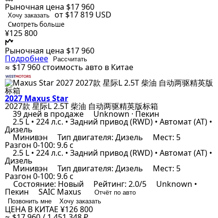
Рыночная цена
$17 960
от $17 819
USD
Хочу заказать
Смотреть больше
¥125 800
Рыночная цена
$17 960
Подробнее
Рассчитать
≈ $17 960
стоимость авто в Китае
2027 Maxus Star
2027款 星际L 2.5T 柴油 自动两驱精英版标箱
39 дней в продаже
Unknown · Пекин
2.5 L • 224 л.с. • Задний привод (RWD) • Автомат (AT) •
Дизель
Минивэн
Тип двигателя: Дизель
Мест: 5
Разгон 0-100: 9.6 с
2.5 L • 224 л.с. • Задний привод (RWD) • Автомат (AT) •
Дизель
Минивэн
Тип двигателя: Дизель
Мест: 5
Разгон 0-100: 9.6 с
Состояние: Новый
Рейтинг: 2.0/5
Unknown •
Пекин
SAIC Maxus
Отчёт по авто
Позвонить мне
Хочу заказать
ЦЕНА В КИТАЕ
¥126 800
≈ $17 960 / 1 451 348 ₽