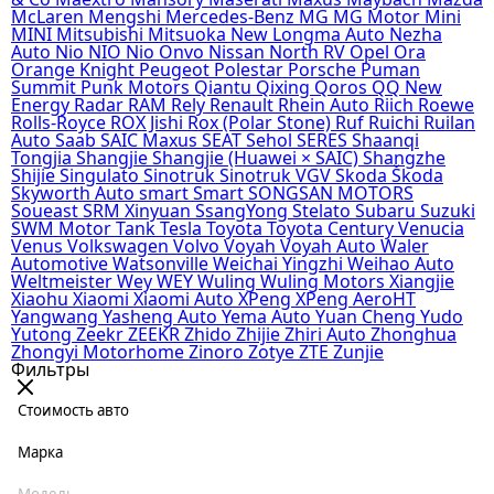
McLaren
Mengshi
Mercedes-Benz
MG
MG Motor
Mini
MINI
Mitsubishi
Mitsuoka
New Longma Auto
Nezha
Auto
Nio
NIO
Nio Onvo
Nissan
North RV
Opel
Ora
Orange Knight
Peugeot
Polestar
Porsche
Puman
Summit
Punk Motors
Qiantu
Qixing
Qoros
QQ New
Energy
Radar
RAM
Rely
Renault
Rhein Auto
Riich
Roewe
Rolls-Royce
ROX Jishi
Rox (Polar Stone)
Ruf
Ruichi
Ruilan
Auto
Saab
SAIC Maxus
SEAT
Sehol
SERES
Shaanqi
Tongjia
Shangjie
Shangjie (Huawei × SAIC)
Shangzhe
Shijie
Singulato
Sinotruk
Sinotruk VGV
Skoda
Škoda
Skyworth Auto
smart
Smart
SONGSAN MOTORS
Soueast
SRM Xinyuan
SsangYong
Stelato
Subaru
Suzuki
SWM Motor
Tank
Tesla
Toyota
Toyota Century
Venucia
Venus
Volkswagen
Volvo
Voyah
Voyah Auto
Waler
Automotive
Watsonville
Weichai Yingzhi
Weihao Auto
Weltmeister
Wey
WEY
Wuling
Wuling Motors
Xiangjie
Xiaohu
Xiaomi
Xiaomi Auto
XPeng
XPeng AeroHT
Yangwang
Yasheng Auto
Yema Auto
Yuan Cheng
Yudo
Yutong
Zeekr
ZEEKR
Zhido
Zhijie
Zhiri Auto
Zhonghua
Zhongyi Motorhome
Zinoro
Zotye
ZTE
Zunjie
Фильтры
Стоимость авто
Марка