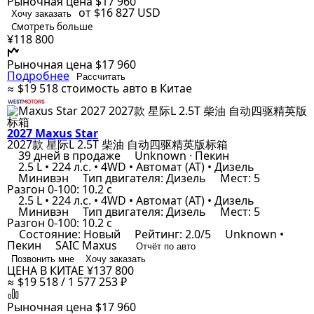
Рыночная цена
$17 960
от $16 827
USD
Хочу заказать
Смотреть больше
¥118 800
Рыночная цена
$17 960
Подробнее
Рассчитать
≈ $19 518
стоимость авто в Китае
2027 Maxus Star
2027款 星际L 2.5T 柴油 自动四驱精英版标箱
39 дней в продаже
Unknown · Пекин
2.5 L • 224 л.с. • 4WD • Автомат (AT) • Дизель
Минивэн
Тип двигателя: Дизель
Мест: 5
Разгон 0-100: 10.2 с
2.5 L • 224 л.с. • 4WD • Автомат (AT) • Дизель
Минивэн
Тип двигателя: Дизель
Мест: 5
Разгон 0-100: 10.2 с
Состояние: Новый
Рейтинг: 2.0/5
Unknown •
Пекин
SAIC Maxus
Отчёт по авто
Позвонить мне
Хочу заказать
ЦЕНА В КИТАЕ
¥137 800
≈ $19 518 / 1 577 253 ₽
Рыночная цена
$17 960