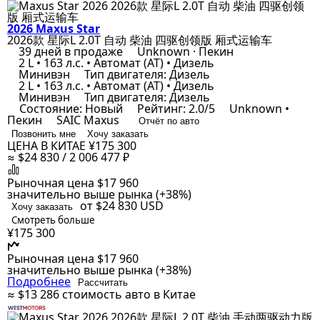
2026 Maxus Star
2026款 星际L 2.0T 自动 柴油 四驱创领版 厢式运输车
39 дней в продаже
Unknown · Пекин
2 L • 163 л.с. • Автомат (AT) • Дизель
Минивэн
Тип двигателя: Дизель
2 L • 163 л.с. • Автомат (AT) • Дизель
Минивэн
Тип двигателя: Дизель
Состояние: Новый
Рейтинг: 2.0/5
Unknown •
Пекин
SAIC Maxus
Отчёт по авто
Позвонить мне
Хочу заказать
ЦЕНА В КИТАЕ
¥175 300
≈ $24 830 / 2 006 477 ₽
Рыночная цена
$17 960
значительно выше рынка (+38%)
от $24 830
USD
Хочу заказать
Смотреть больше
¥175 300
Рыночная цена
$17 960
значительно выше рынка (+38%)
Подробнее
Рассчитать
≈ $13 286
стоимость авто в Китае