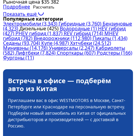
Рыночная цена
$35 382
Подробнее
Рассчитать
Показать ещё
Популярные категории
Электромобили
(3,343)
Гибридные
(3,760)
Бензиновые
(4,323)
Дизельные
(425)
Водородные
(1)
HEV гибрид
(427)
PHEV гибрид
(1,837)
REV гибрид
(714)
MHEV
гибрид
(782)
Внедорожники
(112,980)
Пикапы
(1,434)
Седаны
(93,704)
Купе
(4,987)
Хэтчбеки
(24,512)
Минивэны
(14,176)
Универсалы
(2,247)
Кабриолеты
(582)
Лифтбеки
(7,824)
Спорткары
(607)
Родстеры
(166)
Фургоны
(11)
Встреча в офисе — подберём
авто из Китая
Приглашаем вас в офис WESTMOTORS в Москве, Санкт-
Петербурге или Краснодаре на персональную встречу.
Подберём новый автомобиль из Китая от официальных
дистрибьюторов и производителей — с доставкой в
Россию.