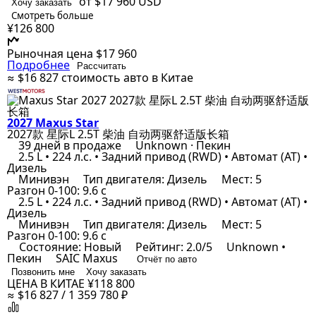
от $17 960
USD
Хочу заказать
Смотреть больше
¥126 800
Рыночная цена
$17 960
Подробнее
Рассчитать
≈ $16 827
стоимость авто в Китае
2027 Maxus Star
2027款 星际L 2.5T 柴油 自动两驱舒适版长箱
39 дней в продаже
Unknown · Пекин
2.5 L • 224 л.с. • Задний привод (RWD) • Автомат (AT) •
Дизель
Минивэн
Тип двигателя: Дизель
Мест: 5
Разгон 0-100: 9.6 с
2.5 L • 224 л.с. • Задний привод (RWD) • Автомат (AT) •
Дизель
Минивэн
Тип двигателя: Дизель
Мест: 5
Разгон 0-100: 9.6 с
Состояние: Новый
Рейтинг: 2.0/5
Unknown •
Пекин
SAIC Maxus
Отчёт по авто
Позвонить мне
Хочу заказать
ЦЕНА В КИТАЕ
¥118 800
≈ $16 827 / 1 359 780 ₽