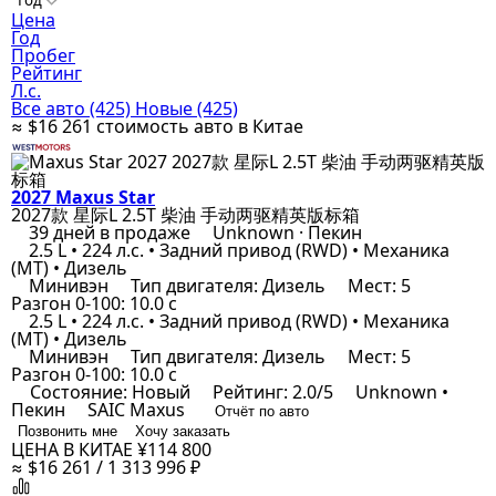
Год
Цена
Год
Пробег
Рейтинг
Л.с.
Все авто
(425)
Новые
(425)
≈ $16 261
стоимость авто в Китае
2027 Maxus Star
2027款 星际L 2.5T 柴油 手动两驱精英版标箱
39 дней в продаже
Unknown · Пекин
2.5 L • 224 л.с. • Задний привод (RWD) • Механика
(MT) • Дизель
Минивэн
Тип двигателя: Дизель
Мест: 5
Разгон 0-100: 10.0 с
2.5 L • 224 л.с. • Задний привод (RWD) • Механика
(MT) • Дизель
Минивэн
Тип двигателя: Дизель
Мест: 5
Разгон 0-100: 10.0 с
Состояние: Новый
Рейтинг: 2.0/5
Unknown •
Пекин
SAIC Maxus
Отчёт по авто
Позвонить мне
Хочу заказать
ЦЕНА В КИТАЕ
¥114 800
≈ $16 261 / 1 313 996 ₽