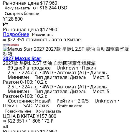
Рыночная цена
$17 960
от $18 244
USD
Хочу заказать
Смотреть больше
¥128 800
Рыночная цена
$17 960
Подробнее
Рассчитать
≈ $22 351
стоимость авто в Китае
2027 Maxus Star
2027款 星际L 2.5T 柴油 自动四驱豪华版标箱
39 дней в продаже
Unknown · Пекин
2.5 L • 224 л.с. • 4WD • Автомат (AT) • Дизель
Минивэн
Тип двигателя: Дизель
Мест: 5
Разгон 0-100: 10.2 с
2.5 L • 224 л.с. • 4WD • Автомат (AT) • Дизель
Минивэн
Тип двигателя: Дизель
Мест: 5
Разгон 0-100: 10.2 с
Состояние: Новый
Рейтинг: 2.0/5
Unknown •
Пекин
SAIC Maxus
Отчёт по авто
Позвонить мне
Хочу заказать
ЦЕНА В КИТАЕ
¥157 800
≈ $22 351 / 1 806 172 ₽
Рыночная цена
$17 960