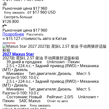
Рыночная цена
$17 960
от $17 960
USD
Хочу заказать
Смотреть больше
¥126 800
Рыночная цена
$17 960
Подробнее
Рассчитать
≈ $15 127
стоимость авто в Китае
2027 Maxus Star
2027款 星际L 2.5T 柴油 手动两驱舒适版标箱
39 дней в продаже
Unknown · Пекин
2.5 L • 224 л.с. • Задний привод (RWD) • Механика
(MT) • Дизель
Минивэн
Тип двигателя: Дизель
Мест: 5
Разгон 0-100: 10.0 с
2.5 L • 224 л.с. • Задний привод (RWD) • Механика
(MT) • Дизель
Минивэн
Тип двигателя: Дизель
Мест: 5
Разгон 0-100: 10.0 с
Состояние: Новый
Рейтинг: 2.0/5
Unknown •
Пекин
SAIC Maxus
Отчёт по авто
Позвонить мне
Хочу заказать