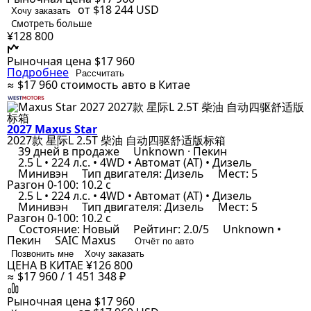
от $18 244
USD
Хочу заказать
Смотреть больше
¥128 800
Рыночная цена
$17 960
Подробнее
Рассчитать
≈ $17 960
стоимость авто в Китае
2027 Maxus Star
2027款 星际L 2.5T 柴油 自动四驱舒适版标箱
39 дней в продаже
Unknown · Пекин
2.5 L • 224 л.с. • 4WD • Автомат (AT) • Дизель
Минивэн
Тип двигателя: Дизель
Мест: 5
Разгон 0-100: 10.2 с
2.5 L • 224 л.с. • 4WD • Автомат (AT) • Дизель
Минивэн
Тип двигателя: Дизель
Мест: 5
Разгон 0-100: 10.2 с
Состояние: Новый
Рейтинг: 2.0/5
Unknown •
Пекин
SAIC Maxus
Отчёт по авто
Позвонить мне
Хочу заказать
ЦЕНА В КИТАЕ
¥126 800
≈ $17 960 / 1 451 348 ₽
Рыночная цена
$17 960