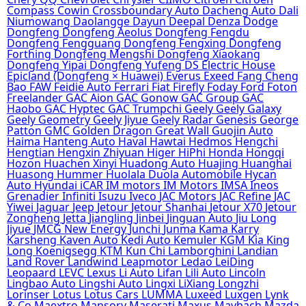
Compass
Cowin
Crossboundary Auto
Dacheng Auto
Dali
Niumowang
Daolangge
Dayun
Deepal
Denza
Dodge
Dongfeng
Dongfeng Aeolus
Dongfeng Fengdu
Dongfeng Fengguang
Dongfeng Fengxing
Dongfeng
Forthing
Dongfeng Mengshi
Dongfeng Xiaokang
Dongfeng Yipai
Dongfeng Yufeng
DS
Electric House
Epicland (Dongfeng × Huawei)
Everus
Exeed
Fang Cheng
Bao
FAW
Feidie Auto
Ferrari
Fiat
Firefly
Foday
Ford
Foton
Freelander
GAC Aion
GAC Gonow
GAC Group
GAC
Haobo
GAC Hyptec
GAC Trumpchi
Geely
Geely Galaxy
Geely Geometry
Geely Jiyue
Geely Radar
Genesis
George
Patton
GMC
Golden Dragon
Great Wall
Guojin Auto
Haima
Hanteng Auto
Haval
Hawtai
Hedmos
Hengchi
Hengtian
Hengxin Zhiyuan
Higer
HiPhi
Honda
Hongqi
Hozon
Huachen Xinyi
Huadong Auto
Huajing
Huanghai
Huasong
Hummer
Huolala Duola Automobile
Hycan
Auto
Hyundai
iCAR
IM motors
IM Motors
IMSA
Ineos
Grenadier
Infiniti
Isuzu
Iveco
JAC Motors
JAC Refine
JAC
Yiwei
Jaguar
Jeep
Jetour
Jetour Shanhai
Jetour X70
Jetour
Zongheng
Jetta
Jiangling
Jinbei
Jinguan Auto
Jiu Long
Jiyue
JMCG New Energy
Junchi
Junma
Kama
Karry
Karsheng
Kaven Auto
Kedi Auto
Kemuler
KGM
Kia
King
Long
Koenigsegg
KTM
Kun Chi
Lamborghini
Landian
Land Rover
Landwind
Leapmotor
Ledao
LeiDing
Leopaard
LEVC
Lexus
Li Auto
Lifan
Lili Auto
Lincoln
Lingbao Auto
Lingshi Auto
Lingxi
LiXiang
Longzhi
Lorinser
Lotus
Lotus Cars
LUMMA
Luxeed
Luxgen
Lynk
& Co
Maextro
Mansory
Maserati
Maxus
Maybach
Mazda