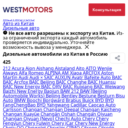
Консультация
WESTMOTORS
Авто из Китая
Дизельные авто
Не все авто разрешены к экспорту из Китая.
Из-
за ограничений экспорта каждый автомобиль
проверяется индивидуально. Уточняйте
возможность вывоза у менеджера.
Дизельные автомобили из Китая в Россию
425
212
Acura
Aion
Aishang
Aistaland
Aito
AITO Wenjie
Aiways
Alfa Romeo
ALPINA
AM Xiaoa
ARCFOX
Aston
Martin
Audi
Audi × SAIC
AUXUN
Avatr
Bafeite Auto
BAIC
BAIC Arcfox
BAIC Beijing
BAIC Changhe
BAIC Huansu
BAIC New Energy
BAIC ORV
BAIC Ruixiang
BAIC Weiwang
Baizhi New Energy
Baojun
BAW 212
BAW (Beijing
Automobile Works)
Beijing
Bentley
Bestune
Besturn
Bisu
Auto
BMW
Boochi
Borgward
Brabus
Buick
BYD
BYD
FangChengBao
BYD Yangwang
Cadillac
Caocao Auto
Carlsson
Changan
Changan Deepal
Changan Kaicheng
Changan Kuayue
Changan Oshan
Changan Qiyuan
Changan Qiyuan (Nevo)
Chechi Auto
Chery
Chery
Fengyun
Chery Fulwin
Chery iCar
Chery New Energy
Chery QQ
Chevrolet
Chrysler
CIIMO
Citroen
Citroën