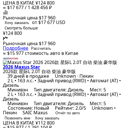
ЦЕНА В КИТАЕ
¥124 800
≈ $17 677 / 1 428 456 ₽
Рыночная цена
$17 960
от $17 677
USD
Хочу заказать
Смотреть больше
¥124 800
Рыночная цена
$17 960
Подробнее
Рассчитать
≈ $15 977
стоимость авто в Китае
2026 Maxus Star
2026款 星际L 2.0T 自动 柴油 豪华版
39 дней в продаже
Unknown · Пекин
2 L • 163 л.с. • Задний привод (RWD) • Автомат (AT) •
Дизель
Минивэн
Тип двигателя: Дизель
Мест: 5
2 L • 163 л.с. • Задний привод (RWD) • Автомат (AT) •
Дизель
Минивэн
Тип двигателя: Дизель
Мест: 5
Состояние: Новый
Рейтинг: 2.0/5
Unknown •
Пекин
SAIC Maxus
Отчёт по авто
Позвонить мне
Хочу заказать
ЦЕНА В КИТАЕ
¥112 800
≈ $15 977 / 1 291 104 ₽