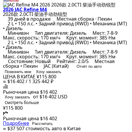
2026 JAC Refine M4
2026款 2.0CTI 柴油手动劲锐型
39 дней в продаже
Местная сборка · Пекин
2 L • 150 л.с. • Задний привод (RWD) • Механика (MT)
• Дизель
Минивэн
Тип двигателя: Дизель
Мест: 7-8-9
Макс. скорость: 170 км/ч
Крут. момент: 385 Нм
2 L • 150 л.с. • Задний привод (RWD) • Механика (MT)
• Дизель
Минивэн
Тип двигателя: Дизель
Мест: 7-8-9
Макс. скорость: 170 км/ч
Крут. момент: 385 Нм
Состояние: Новый
Рейтинг: 2.0/5
Местная
сборка • Пекин
JAC (Китай)
Отчёт по авто
Позвонить мне
Хочу заказать
ЦЕНА В КИТАЕ
¥115 800
≈ $16 402 / 1 325 442 ₽
Рыночная цена
$16 402
от $16 402
USD
Хочу заказать
Смотреть больше
¥115 800
Рыночная цена
$16 402
Подробнее
Рассчитать
≈ $37 507
стоимость авто в Китае