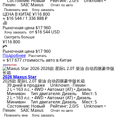
Состояние: Новый
Рейтинг: 2.0/5
Unknown •
Пекин
SAIC Maxus
Отчёт по авто
Позвонить мне
Хочу заказать
ЦЕНА В КИТАЕ
¥116 800
≈ $16 544 / 1 336 888 ₽
Рыночная цена
$17 960
от $16 544
USD
Хочу заказать
Смотреть больше
¥116 800
Рыночная цена
$17 960
Подробнее
Рассчитать
≈ $17 677
стоимость авто в Китае
2026 Maxus Star
2026款 星际L 2.0T 柴油 自动四驱豪华版长箱
39 дней в продаже
Unknown · Пекин
2 L • 163 л.с. • 4WD • Автомат (AT) • Дизель
Минивэн
Тип двигателя: Дизель
Мест: 5
2 L • 163 л.с. • 4WD • Автомат (AT) • Дизель
Минивэн
Тип двигателя: Дизель
Мест: 5
Состояние: Новый
Рейтинг: 2.0/5
Unknown •
Пекин
SAIC Maxus
Отчёт по авто
Позвонить мне
Хочу заказать