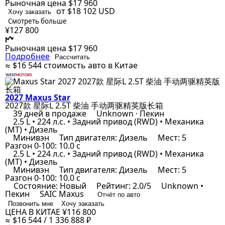
Рыночная цена
$17 960
от $18 102
USD
Хочу заказать
Смотреть больше
¥127 800
Рыночная цена
$17 960
Подробнее
Рассчитать
≈ $16 544
стоимость авто в Китае
2027 Maxus Star
2027款 星际L 2.5T 柴油 手动两驱精英版长箱
39 дней в продаже
Unknown · Пекин
2.5 L • 224 л.с. • Задний привод (RWD) • Механика
(MT) • Дизель
Минивэн
Тип двигателя: Дизель
Мест: 5
Разгон 0-100: 10.0 с
2.5 L • 224 л.с. • Задний привод (RWD) • Механика
(MT) • Дизель
Минивэн
Тип двигателя: Дизель
Мест: 5
Разгон 0-100: 10.0 с
Состояние: Новый
Рейтинг: 2.0/5
Unknown •
Пекин
SAIC Maxus
Отчёт по авто
Позвонить мне
Хочу заказать
ЦЕНА В КИТАЕ
¥116 800
≈ $16 544 / 1 336 888 ₽