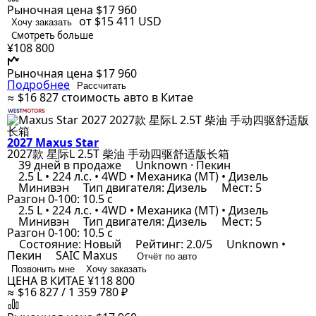
Рыночная цена
$17 960
от $15 411
USD
Хочу заказать
Смотреть больше
¥108 800
Рыночная цена
$17 960
Подробнее
Рассчитать
≈ $16 827
стоимость авто в Китае
2027 Maxus Star
2027款 星际L 2.5T 柴油 手动四驱舒适版长箱
39 дней в продаже
Unknown · Пекин
2.5 L • 224 л.с. • 4WD • Механика (MT) • Дизель
Минивэн
Тип двигателя: Дизель
Мест: 5
Разгон 0-100: 10.5 с
2.5 L • 224 л.с. • 4WD • Механика (MT) • Дизель
Минивэн
Тип двигателя: Дизель
Мест: 5
Разгон 0-100: 10.5 с
Состояние: Новый
Рейтинг: 2.0/5
Unknown •
Пекин
SAIC Maxus
Отчёт по авто
Позвонить мне
Хочу заказать
ЦЕНА В КИТАЕ
¥118 800
≈ $16 827 / 1 359 780 ₽