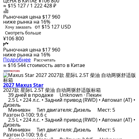
ЦЕНА В КИТАЕ
¥106 800
≈ $15 127 / 1 222 428 ₽
Рыночная цена
$17 960
ниже рынка на 16%
от $15 127
USD
Хочу заказать
Смотреть больше
¥106 800
Рыночная цена
$17 960
ниже рынка на 16%
Подробнее
Рассчитать
≈ $16 544
стоимость авто в Китае
2027 Maxus Star
2027款 星际L 2.5T 柴油 自动两驱舒适版标箱
39 дней в продаже
Unknown · Пекин
2.5 L • 224 л.с. • Задний привод (RWD) • Автомат (AT) •
Дизель
Минивэн
Тип двигателя: Дизель
Мест: 5
Разгон 0-100: 9.6 с
2.5 L • 224 л.с. • Задний привод (RWD) • Автомат (AT) •
Дизель
Минивэн
Тип двигателя: Дизель
Мест: 5
Разгон 0-100: 9.6 с