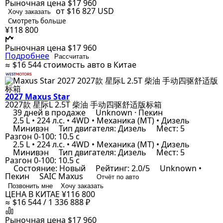
Рыночная цена
$17 960
от $16 827
USD
Хочу заказать
Смотреть больше
¥118 800
Рыночная цена
$17 960
Подробнее
Рассчитать
≈ $16 544
стоимость авто в Китае
2027 Maxus Star
2027款 星际L 2.5T 柴油 手动四驱舒适版标箱
39 дней в продаже
Unknown · Пекин
2.5 L • 224 л.с. • 4WD • Механика (MT) • Дизель
Минивэн
Тип двигателя: Дизель
Мест: 5
Разгон 0-100: 10.5 с
2.5 L • 224 л.с. • 4WD • Механика (MT) • Дизель
Минивэн
Тип двигателя: Дизель
Мест: 5
Разгон 0-100: 10.5 с
Состояние: Новый
Рейтинг: 2.0/5
Unknown •
Пекин
SAIC Maxus
Отчёт по авто
Позвонить мне
Хочу заказать
ЦЕНА В КИТАЕ
¥116 800
≈ $16 544 / 1 336 888 ₽
Рыночная цена
$17 960