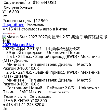
от $16 544
USD
Хочу заказать
Смотреть больше
¥116 800
Рыночная цена
$17 960
Подробнее
Рассчитать
≈ $15 411
стоимость авто в Китае
2027 Maxus Star
2027款 星际L 2.5T 柴油 手动两驱舒适版长箱
39 дней в продаже
Unknown · Пекин
2.5 L • 224 л.с. • Задний привод (RWD) • Механика
(MT) • Дизель
Минивэн
Тип двигателя: Дизель
Мест: 5
Разгон 0-100: 10.0 с
2.5 L • 224 л.с. • Задний привод (RWD) • Механика
(MT) • Дизель
Минивэн
Тип двигателя: Дизель
Мест: 5
Разгон 0-100: 10.0 с
Состояние: Новый
Рейтинг: 2.0/5
Unknown •
Пекин
SAIC Maxus
Отчёт по авто
Позвонить мне
Хочу заказать
ЦЕНА В КИТАЕ
¥108 800
≈ $15 411 / 1 245 320 ₽