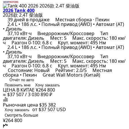
2026 Tank 400
2026款 2.4T 柴油版
39 дней в продаже
Местная сборка · Пекин
2.4 L • 186 л.с. • Полный привод (AWD) • Автомат (AT)
• Дизель
37,10 кВт·ч
Внедорожник/Кроссовер
Тип
двигателя: Дизель
Мест: 5
Макс. скорость: 180 км/
ч
Разгон 0-100: 6.8 с
Крут. момент: 495 Нм
2.4 L • 186 л.с. • Полный привод (AWD) • Автомат (AT)
• Дизель
37,10 кВт·ч
Внедорожник/Кроссовер
Тип
двигателя: Дизель
Мест: 5
Макс. скорость: 180 км/
ч
Разгон 0-100: 6.8 с
Крут. момент: 495 Нм
Состояние: Новый
Рейтинг: 2.0/5
Местная
сборка • Пекин
Great Wall Motors (Китай)
Отчёт по авто
Позвонить мне
Хочу заказать
ЦЕНА В КИТАЕ
¥264 800
≈ $37 507 / 3 030 890 ₽
Рыночная цена
$35 382
от $37 507
USD
Хочу заказать
Смотреть больше
¥264 800