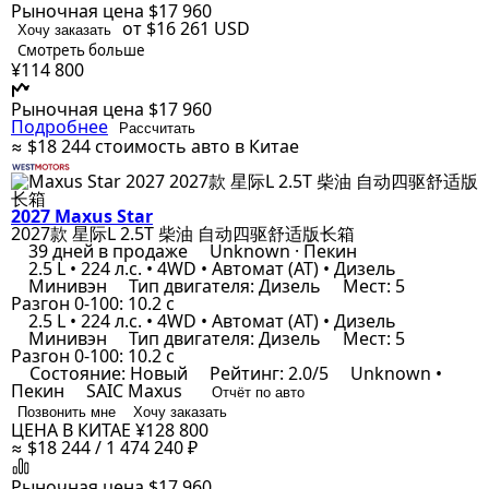
Рыночная цена
$17 960
от $16 261
USD
Хочу заказать
Смотреть больше
¥114 800
Рыночная цена
$17 960
Подробнее
Рассчитать
≈ $18 244
стоимость авто в Китае
2027 Maxus Star
2027款 星际L 2.5T 柴油 自动四驱舒适版长箱
39 дней в продаже
Unknown · Пекин
2.5 L • 224 л.с. • 4WD • Автомат (AT) • Дизель
Минивэн
Тип двигателя: Дизель
Мест: 5
Разгон 0-100: 10.2 с
2.5 L • 224 л.с. • 4WD • Автомат (AT) • Дизель
Минивэн
Тип двигателя: Дизель
Мест: 5
Разгон 0-100: 10.2 с
Состояние: Новый
Рейтинг: 2.0/5
Unknown •
Пекин
SAIC Maxus
Отчёт по авто
Позвонить мне
Хочу заказать
ЦЕНА В КИТАЕ
¥128 800
≈ $18 244 / 1 474 240 ₽
Рыночная цена
$17 960