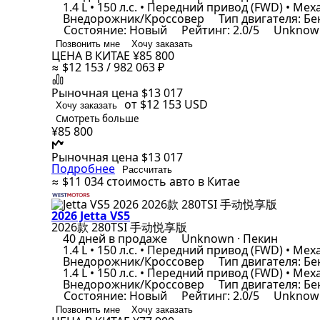
1.4 L • 150 л.с. • Передний привод (FWD) • Мех
Внедорожник/Кроссовер
Тип двигателя: Б
Состояние: Новый
Рейтинг: 2.0/5
Unknown
Позвонить мне
Хочу заказать
ЦЕНА В КИТАЕ
¥85 800
≈ $12 153 / 982 063 ₽
Рыночная цена
$13 017
от $12 153
USD
Хочу заказать
Смотреть больше
¥85 800
Рыночная цена
$13 017
Подробнее
Рассчитать
≈ $11 034
стоимость авто в Китае
2026 Jetta VS5
2026款 280TSI 手动悦享版
40 дней в продаже
Unknown · Пекин
1.4 L • 150 л.с. • Передний привод (FWD) • Мех
Внедорожник/Кроссовер
Тип двигателя: Б
1.4 L • 150 л.с. • Передний привод (FWD) • Мех
Внедорожник/Кроссовер
Тип двигателя: Б
Состояние: Новый
Рейтинг: 2.0/5
Unknown
Позвонить мне
Хочу заказать