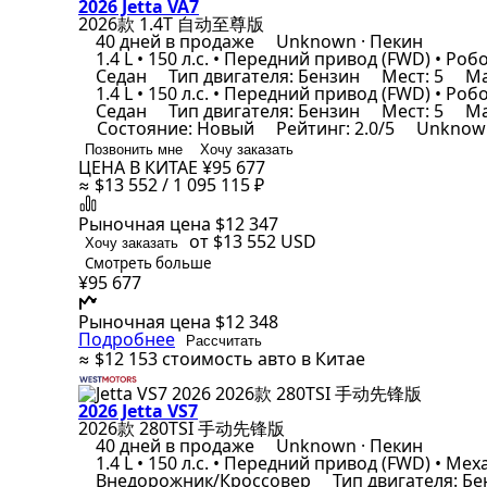
2026 Jetta VA7
2026款 1.4T 自动至尊版
40 дней в продаже
Unknown · Пекин
1.4 L • 150 л.с. • Передний привод (FWD) • Ро
Седан
Тип двигателя: Бензин
Мест: 5
Ма
1.4 L • 150 л.с. • Передний привод (FWD) • Ро
Седан
Тип двигателя: Бензин
Мест: 5
Ма
Состояние: Новый
Рейтинг: 2.0/5
Unknown
Позвонить мне
Хочу заказать
ЦЕНА В КИТАЕ
¥95 677
≈ $13 552 / 1 095 115 ₽
Рыночная цена
$12 347
от $13 552
USD
Хочу заказать
Смотреть больше
¥95 677
Рыночная цена
$12 348
Подробнее
Рассчитать
≈ $12 153
стоимость авто в Китае
2026 Jetta VS7
2026款 280TSI 手动先锋版
40 дней в продаже
Unknown · Пекин
1.4 L • 150 л.с. • Передний привод (FWD) • Мех
Внедорожник/Кроссовер
Тип двигателя: Б