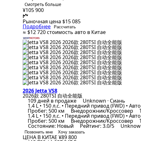
Смотреть больше
¥105 900
Рыночная цена
$15 085
Подробнее
Рассчитать
≈ $12 720
стоимость авто в Китае
2026 Jetta VS8
2026款 280TSI 自动全能版
109 дней в продаже
Unknown · Сиань
1.4 L • 150 л.с. • Передний привод (FWD) • Авто
Пробег: 500 км
Внедорожник/Кроссовер
Т
1.4 L • 150 л.с. • Передний привод (FWD) • Авто
Пробег: 500 км
Внедорожник/Кроссовер
Т
Состояние: Новый
Рейтинг: 3.0/5
Unknown
Позвонить мне
Хочу заказать
ЦЕНА В КИТАЕ
¥89 800