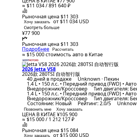
ЦЕНА В КИТАЕ
¥77 900
≈ $11 034 / 891 640 ₽
Рыночная цена
$11 303
от $11 034
USD
Хочу заказать
Смотреть больше
¥77 900
Рыночная цена
$11 303
Подробнее
Рассчитать
≈ $15 000
стоимость авто в Китае
2026 Jetta VS8
2026款 280TSI 自动智行版
40 дней в продаже
Unknown · Пекин
1.4 L • 150 л.с. • Передний привод (FWD) • Авто
Внедорожник/Кроссовер
Тип двигателя: Б
1.4 L • 150 л.с. • Передний привод (FWD) • Авто
Внедорожник/Кроссовер
Тип двигателя: Б
Состояние: Новый
Рейтинг: 2.0/5
Unknown
Позвонить мне
Хочу заказать
ЦЕНА В КИТАЕ
¥105 900
≈ $15 000 / 1 212 127 ₽
Рыночная цена
$15 084
от $15 000
USD
Хочу заказать