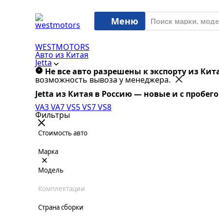
Меню
WESTMOTORS
Авто из Китая
Jetta
Не все авто разрешены к экспорту из Кит
возможность вывоза у менеджера.
Jetta из Китая в Россию — новые и с пробе
VA3
VA7
VS5
VS7
VS8
Фильтры
Стоимость авто
Марка
Модель
Комплектации
Страна сборки