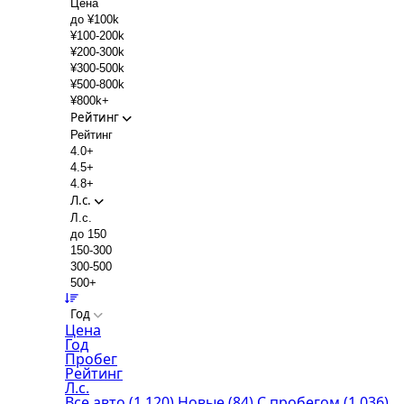
Цена
до ¥100k
¥100-200k
¥200-300k
¥300-500k
¥500-800k
¥800k+
Рейтинг
Рейтинг
4.0+
4.5+
4.8+
Л.с.
Л.с.
до 150
150-300
300-500
500+
Год
Цена
Год
Пробег
Рейтинг
Л.с.
Все авто
(1 120)
Новые
(84)
С пробегом
(1 036)