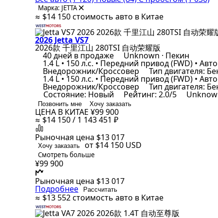
Марка: JETTA
≈ $14 150
стоимость авто в Китае
2026 Jetta VS7
2026款 千里江山 280TSI 自动荣耀版
40 дней в продаже
Unknown · Пекин
1.4 L • 150 л.с. • Передний привод (FWD) • Авто
Внедорожник/Кроссовер
Тип двигателя: Б
1.4 L • 150 л.с. • Передний привод (FWD) • Авто
Внедорожник/Кроссовер
Тип двигателя: Б
Состояние: Новый
Рейтинг: 2.0/5
Unknown
Позвонить мне
Хочу заказать
ЦЕНА В КИТАЕ
¥99 900
≈ $14 150 / 1 143 451 ₽
Рыночная цена
$13 017
от $14 150
USD
Хочу заказать
Смотреть больше
¥99 900
Рыночная цена
$13 017
Подробнее
Рассчитать
≈ $13 552
стоимость авто в Китае