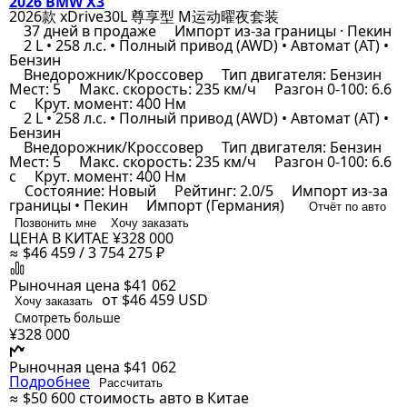
2026 BMW X3
2026款 xDrive30L 尊享型 M运动曜夜套装
37 дней в продаже
Импорт из-за границы · Пекин
2 L • 258 л.с. • Полный привод (AWD) • Автомат (AT) •
Бензин
Внедорожник/Кроссовер
Тип двигателя: Бензин
Мест: 5
Макс. скорость: 235 км/ч
Разгон 0-100: 6.6
с
Крут. момент: 400 Нм
2 L • 258 л.с. • Полный привод (AWD) • Автомат (AT) •
Бензин
Внедорожник/Кроссовер
Тип двигателя: Бензин
Мест: 5
Макс. скорость: 235 км/ч
Разгон 0-100: 6.6
с
Крут. момент: 400 Нм
Состояние: Новый
Рейтинг: 2.0/5
Импорт из-за
границы • Пекин
Импорт (Германия)
Отчёт по авто
Позвонить мне
Хочу заказать
ЦЕНА В КИТАЕ
¥328 000
≈ $46 459 / 3 754 275 ₽
Рыночная цена
$41 062
от $46 459
USD
Хочу заказать
Смотреть больше
¥328 000
Рыночная цена
$41 062
Подробнее
Рассчитать
≈ $50 600
стоимость авто в Китае