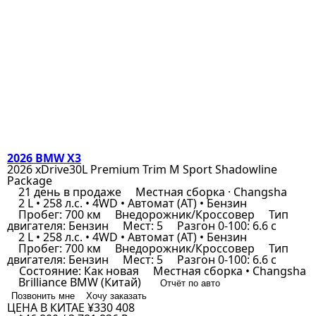
2026 BMW X3
2026 xDrive30L Premium Trim M Sport Shadowline
Package
21 день в продаже
Местная сборка · Changsha
2 L • 258 л.с. • 4WD • Автомат (AT) • Бензин
Пробег: 700 км
Внедорожник/Кроссовер
Тип
двигателя: Бензин
Мест: 5
Разгон 0-100: 6.6 с
2 L • 258 л.с. • 4WD • Автомат (AT) • Бензин
Пробег: 700 км
Внедорожник/Кроссовер
Тип
двигателя: Бензин
Мест: 5
Разгон 0-100: 6.6 с
Состояние: Как новая
Местная сборка • Changsha
Brilliance BMW (Китай)
Отчёт по авто
Позвонить мне
Хочу заказать
ЦЕНА В КИТАЕ
¥330 408