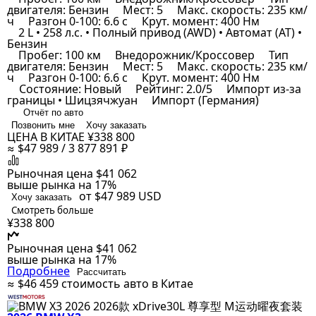
двигателя: Бензин
Мест: 5
Макс. скорость: 235 км/
ч
Разгон 0-100: 6.6 с
Крут. момент: 400 Нм
2 L • 258 л.с. • Полный привод (AWD) • Автомат (AT) •
Бензин
Пробег: 100 км
Внедорожник/Кроссовер
Тип
двигателя: Бензин
Мест: 5
Макс. скорость: 235 км/
ч
Разгон 0-100: 6.6 с
Крут. момент: 400 Нм
Состояние: Новый
Рейтинг: 2.0/5
Импорт из-за
границы • Шицзячжуан
Импорт (Германия)
Отчёт по авто
Позвонить мне
Хочу заказать
ЦЕНА В КИТАЕ
¥338 800
≈ $47 989 / 3 877 891 ₽
Рыночная цена
$41 062
выше рынка на 17%
от $47 989
USD
Хочу заказать
Смотреть больше
¥338 800
Рыночная цена
$41 062
выше рынка на 17%
Подробнее
Рассчитать
≈ $46 459
стоимость авто в Китае