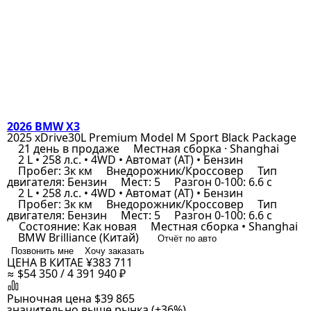
2026 BMW X3
2025 xDrive30L Premium Model M Sport Black Package
21 день в продаже
Местная сборка · Shanghai
2 L • 258 л.с. • 4WD • Автомат (AT) • Бензин
Пробег: 3к км
Внедорожник/Кроссовер
Тип
двигателя: Бензин
Мест: 5
Разгон 0-100: 6.6 с
2 L • 258 л.с. • 4WD • Автомат (AT) • Бензин
Пробег: 3к км
Внедорожник/Кроссовер
Тип
двигателя: Бензин
Мест: 5
Разгон 0-100: 6.6 с
Состояние: Как новая
Местная сборка • Shanghai
BMW Brilliance (Китай)
Отчёт по авто
Позвонить мне
Хочу заказать
ЦЕНА В КИТАЕ
¥383 711
≈ $54 350 / 4 391 940 ₽
Рыночная цена
$39 865
значительно выше рынка (+36%)