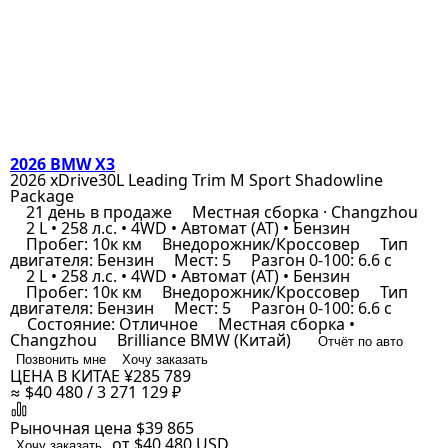
2026 BMW X3
2026 xDrive30L Leading Trim M Sport Shadowline
Package
21 день в продаже
Местная сборка · Changzhou
2 L • 258 л.с. • 4WD • Автомат (AT) • Бензин
Пробег: 10к км
Внедорожник/Кроссовер
Тип
двигателя: Бензин
Мест: 5
Разгон 0-100: 6.6 с
2 L • 258 л.с. • 4WD • Автомат (AT) • Бензин
Пробег: 10к км
Внедорожник/Кроссовер
Тип
двигателя: Бензин
Мест: 5
Разгон 0-100: 6.6 с
Состояние: Отличное
Местная сборка •
Changzhou
Brilliance BMW (Китай)
Отчёт по авто
Позвонить мне
Хочу заказать
ЦЕНА В КИТАЕ
¥285 789
≈ $40 480 / 3 271 129 ₽
Рыночная цена
$39 865
от $40 480
USD
Хочу заказать