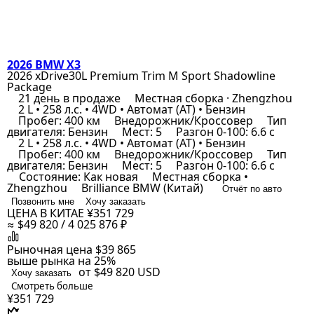
2026 BMW X3
2026 xDrive30L Premium Trim M Sport Shadowline
Package
21 день в продаже
Местная сборка · Zhengzhou
2 L • 258 л.с. • 4WD • Автомат (AT) • Бензин
Пробег: 400 км
Внедорожник/Кроссовер
Тип
двигателя: Бензин
Мест: 5
Разгон 0-100: 6.6 с
2 L • 258 л.с. • 4WD • Автомат (AT) • Бензин
Пробег: 400 км
Внедорожник/Кроссовер
Тип
двигателя: Бензин
Мест: 5
Разгон 0-100: 6.6 с
Состояние: Как новая
Местная сборка •
Zhengzhou
Brilliance BMW (Китай)
Отчёт по авто
Позвонить мне
Хочу заказать
ЦЕНА В КИТАЕ
¥351 729
≈ $49 820 / 4 025 876 ₽
Рыночная цена
$39 865
выше рынка на 25%
от $49 820
USD
Хочу заказать
Смотреть больше
¥351 729