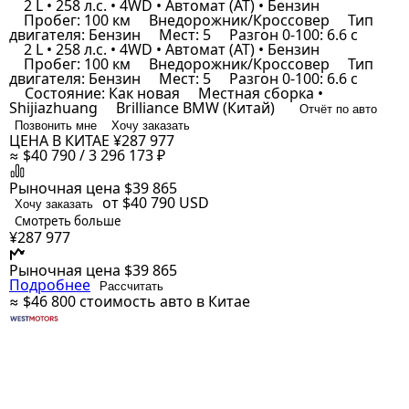
2 L • 258 л.с. • 4WD • Автомат (AT) • Бензин
Пробег: 100 км
Внедорожник/Кроссовер
Тип
двигателя: Бензин
Мест: 5
Разгон 0-100: 6.6 с
2 L • 258 л.с. • 4WD • Автомат (AT) • Бензин
Пробег: 100 км
Внедорожник/Кроссовер
Тип
двигателя: Бензин
Мест: 5
Разгон 0-100: 6.6 с
Состояние: Как новая
Местная сборка •
Shijiazhuang
Brilliance BMW (Китай)
Отчёт по авто
Позвонить мне
Хочу заказать
ЦЕНА В КИТАЕ
¥287 977
≈ $40 790 / 3 296 173 ₽
Рыночная цена
$39 865
от $40 790
USD
Хочу заказать
Смотреть больше
¥287 977
Рыночная цена
$39 865
Подробнее
Рассчитать
≈ $46 800
стоимость авто в Китае