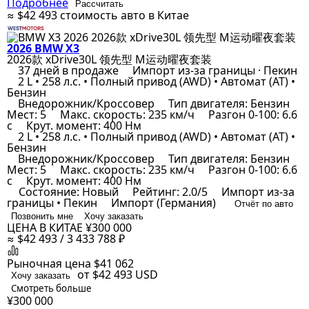
Подробнее
Рассчитать
≈ $42 493
стоимость авто в Китае
2026 BMW X3
2026款 xDrive30L 领先型 M运动曜夜套装
37 дней в продаже
Импорт из-за границы · Пекин
2 L • 258 л.с. • Полный привод (AWD) • Автомат (AT) •
Бензин
Внедорожник/Кроссовер
Тип двигателя: Бензин
Мест: 5
Макс. скорость: 235 км/ч
Разгон 0-100: 6.6
с
Крут. момент: 400 Нм
2 L • 258 л.с. • Полный привод (AWD) • Автомат (AT) •
Бензин
Внедорожник/Кроссовер
Тип двигателя: Бензин
Мест: 5
Макс. скорость: 235 км/ч
Разгон 0-100: 6.6
с
Крут. момент: 400 Нм
Состояние: Новый
Рейтинг: 2.0/5
Импорт из-за
границы • Пекин
Импорт (Германия)
Отчёт по авто
Позвонить мне
Хочу заказать
ЦЕНА В КИТАЕ
¥300 000
≈ $42 493 / 3 433 788 ₽
Рыночная цена
$41 062
от $42 493
USD
Хочу заказать
Смотреть больше
¥300 000