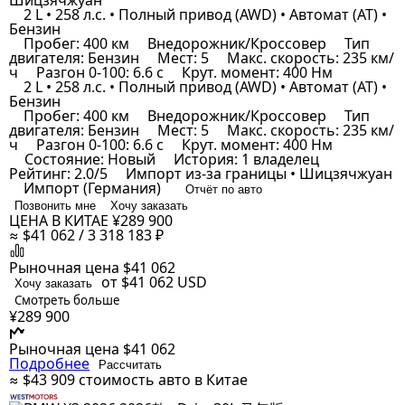
Шицзячжуан
2 L • 258 л.с. • Полный привод (AWD) • Автомат (AT) •
Бензин
Пробег: 400 км
Внедорожник/Кроссовер
Тип
двигателя: Бензин
Мест: 5
Макс. скорость: 235 км/
ч
Разгон 0-100: 6.6 с
Крут. момент: 400 Нм
2 L • 258 л.с. • Полный привод (AWD) • Автомат (AT) •
Бензин
Пробег: 400 км
Внедорожник/Кроссовер
Тип
двигателя: Бензин
Мест: 5
Макс. скорость: 235 км/
ч
Разгон 0-100: 6.6 с
Крут. момент: 400 Нм
Состояние: Новый
История: 1 владелец
Рейтинг: 2.0/5
Импорт из-за границы • Шицзячжуан
Импорт (Германия)
Отчёт по авто
Позвонить мне
Хочу заказать
ЦЕНА В КИТАЕ
¥289 900
≈ $41 062 / 3 318 183 ₽
Рыночная цена
$41 062
от $41 062
USD
Хочу заказать
Смотреть больше
¥289 900
Рыночная цена
$41 062
Подробнее
Рассчитать
≈ $43 909
стоимость авто в Китае