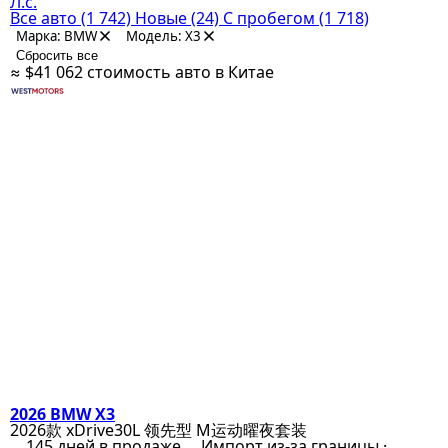
Л.с.
Все авто
(1 742)
Новые
(24)
С пробегом
(1 718)
Марка: BMW
Модель: X3
Сбросить все
≈ $41 062
стоимость авто в Китае
2026 BMW X3
2026款 xDrive30L 领先型 M运动曜夜套装
145 дней в продаже
Импорт из-за границы ·