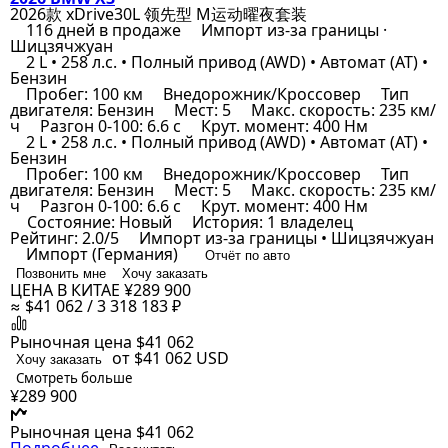
2026款 xDrive30L 领先型 M运动曜夜套装
116 дней в продаже
Импорт из-за границы ·
Шицзячжуан
2 L • 258 л.с. • Полный привод (AWD) • Автомат (AT) •
Бензин
Пробег: 100 км
Внедорожник/Кроссовер
Тип
двигателя: Бензин
Мест: 5
Макс. скорость: 235 км/
ч
Разгон 0-100: 6.6 с
Крут. момент: 400 Нм
2 L • 258 л.с. • Полный привод (AWD) • Автомат (AT) •
Бензин
Пробег: 100 км
Внедорожник/Кроссовер
Тип
двигателя: Бензин
Мест: 5
Макс. скорость: 235 км/
ч
Разгон 0-100: 6.6 с
Крут. момент: 400 Нм
Состояние: Новый
История: 1 владелец
Рейтинг: 2.0/5
Импорт из-за границы • Шицзячжуан
Импорт (Германия)
Отчёт по авто
Позвонить мне
Хочу заказать
ЦЕНА В КИТАЕ
¥289 900
≈ $41 062 / 3 318 183 ₽
Рыночная цена
$41 062
от $41 062
USD
Хочу заказать
Смотреть больше
¥289 900
Рыночная цена
$41 062