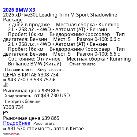
2026 BMW X3
2026 xDrive30L Leading Trim M Sport Shadowline
Package
7 дней в продаже
Местная сборка · Kunming
2 L • 258 л.с. • 4WD • Автомат (AT) • Бензин
Пробег: 16к км
Внедорожник/Кроссовер
Тип
двигателя: Бензин
Мест: 5
Разгон 0-100: 6.6 с
2 L • 258 л.с. • 4WD • Автомат (AT) • Бензин
Пробег: 16к км
Внедорожник/Кроссовер
Тип
двигателя: Бензин
Мест: 5
Разгон 0-100: 6.6 с
Состояние: Отличное
Местная сборка • Kunming
Brilliance BMW (Китай)
Отчёт по авто
Позвонить мне
Хочу заказать
ЦЕНА В КИТАЕ
¥308 734
≈ $43 730 / 3 533 757 ₽
Рыночная цена
$39 865
от $43 730
USD
Хочу заказать
Смотреть больше
¥308 734
Рыночная цена
$39 865
Подробнее
Рассчитать
≈ $31 570
стоимость авто в Китае