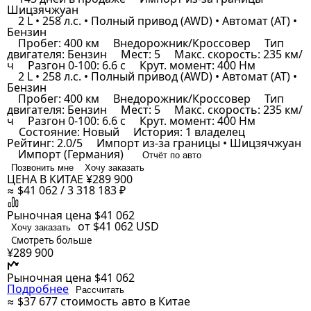
Шицзячжуан
2 L • 258 л.с. • Полный привод (AWD) • Автомат (AT) •
Бензин
Пробег: 400 км
Внедорожник/Кроссовер
Тип
двигателя: Бензин
Мест: 5
Макс. скорость: 235 км/
ч
Разгон 0-100: 6.6 с
Крут. момент: 400 Нм
2 L • 258 л.с. • Полный привод (AWD) • Автомат (AT) •
Бензин
Пробег: 400 км
Внедорожник/Кроссовер
Тип
двигателя: Бензин
Мест: 5
Макс. скорость: 235 км/
ч
Разгон 0-100: 6.6 с
Крут. момент: 400 Нм
Состояние: Новый
История: 1 владелец
Рейтинг: 2.0/5
Импорт из-за границы • Шицзячжуан
Импорт (Германия)
Отчёт по авто
Позвонить мне
Хочу заказать
ЦЕНА В КИТАЕ
¥289 900
≈ $41 062 / 3 318 183 ₽
Рыночная цена
$41 062
от $41 062
USD
Хочу заказать
Смотреть больше
¥289 900
Рыночная цена
$41 062
Подробнее
Рассчитать
≈ $37 677
стоимость авто в Китае