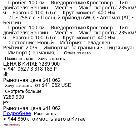
Пробег: 100 км
Внедорожник/Кроссовер
Тип
двигателя: Бензин
Мест: 5
Макс. скорость: 235 км/
ч
Разгон 0-100: 6.6 с
Крут. момент: 400 Нм
2 L • 258 л.с. • Полный привод (AWD) • Автомат (AT) •
Бензин
Пробег: 100 км
Внедорожник/Кроссовер
Тип
двигателя: Бензин
Мест: 5
Макс. скорость: 235 км/
ч
Разгон 0-100: 6.6 с
Крут. момент: 400 Нм
Состояние: Новый
История: 1 владелец
Рейтинг: 2.0/5
Импорт из-за границы • Шицзячжуан
Импорт (Германия)
Отчёт по авто
Позвонить мне
Хочу заказать
ЦЕНА В КИТАЕ
¥289 900
≈ $41 062 / 3 318 183 ₽
Рыночная цена
$41 062
от $41 062
USD
Хочу заказать
Смотреть больше
¥289 900
Рыночная цена
$41 062
Подробнее
Рассчитать
≈ $44 860
стоимость авто в Китае