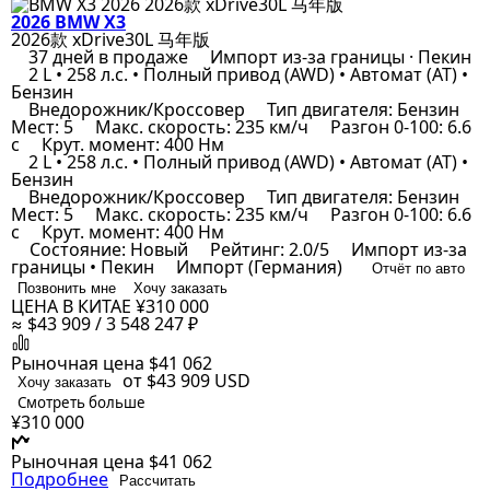
2026 BMW X3
2026款 xDrive30L 马年版
37 дней в продаже
Импорт из-за границы · Пекин
2 L • 258 л.с. • Полный привод (AWD) • Автомат (AT) •
Бензин
Внедорожник/Кроссовер
Тип двигателя: Бензин
Мест: 5
Макс. скорость: 235 км/ч
Разгон 0-100: 6.6
с
Крут. момент: 400 Нм
2 L • 258 л.с. • Полный привод (AWD) • Автомат (AT) •
Бензин
Внедорожник/Кроссовер
Тип двигателя: Бензин
Мест: 5
Макс. скорость: 235 км/ч
Разгон 0-100: 6.6
с
Крут. момент: 400 Нм
Состояние: Новый
Рейтинг: 2.0/5
Импорт из-за
границы • Пекин
Импорт (Германия)
Отчёт по авто
Позвонить мне
Хочу заказать
ЦЕНА В КИТАЕ
¥310 000
≈ $43 909 / 3 548 247 ₽
Рыночная цена
$41 062
от $43 909
USD
Хочу заказать
Смотреть больше
¥310 000
Рыночная цена
$41 062
Подробнее
Рассчитать