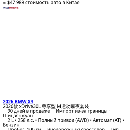
≈ $47 989
стоимость авто в Китае
2026 BMW X3
2026款 xDrive30L 尊享型 M运动曜夜套装
90 дней в продаже
Импорт из-за границы ·
Шицзячжуан
2 L • 258 л.с. • Полный привод (AWD) • Автомат (AT) •
Бензин
Пробег: 100 км
Внедорожник/Кроссовер
Тип