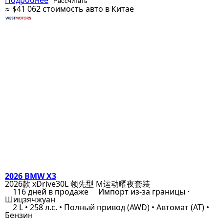
Подробнее
Рассчитать
≈ $41 062
стоимость авто в Китае
2026 BMW X3
2026款 xDrive30L 领先型 M运动曜夜套装
116 дней в продаже
Импорт из-за границы ·
Шицзячжуан
2 L • 258 л.с. • Полный привод (AWD) • Автомат (AT) •
Бензин