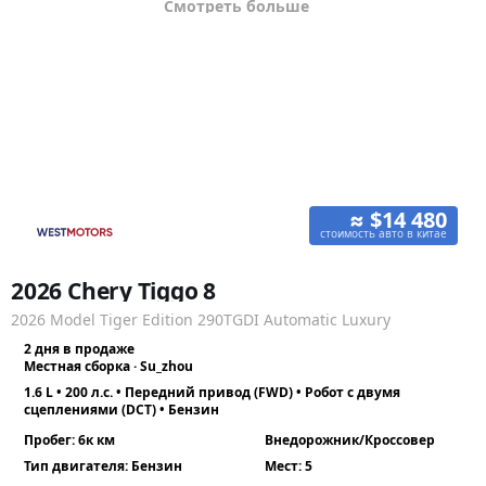
Смотреть больше
≈ $14 480
стоимость авто в китае
2026 Chery Tiggo 8
2026 Model Tiger Edition 290TGDI Automatic Luxury
2 дня в продаже
Местная сборка · Su_zhou
1.6 L • 200 л.с. • Передний привод (FWD) • Робот с двумя
сцеплениями (DCT) • Бензин
Пробег: 6к км
Внедорожник/Кроссовер
Тип двигателя: Бензин
Мест: 5