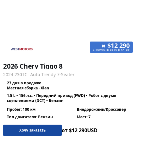
≈ $12 290
стоимость авто в китае
2026 Chery Tiggo 8
2024 230TCI Auto Trendy 7-Seater
23 дня в продаже
Местная сборка · Xian
1.5 L • 156 л.с. • Передний привод (FWD) • Робот с двумя
сцеплениями (DCT) • Бензин
Пробег: 100 км
Внедорожник/Кроссовер
Тип двигателя: Бензин
Мест: 7
от $12 290
USD
Хочу заказать