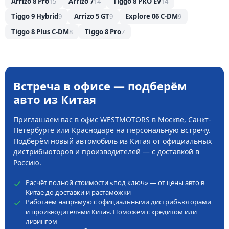
Arrizo 8 Pro
15
Arrizo 7
14
Tiggo 8 PRO EV
14
Tiggo 9 Hybrid
9
Arrizo 5 GT
9
Explore 06 C-DM
9
Tiggo 8 Plus C-DM
8
Tiggo 8 Pro
7
Встреча в офисе — подберём
авто из Китая
Приглашаем вас в офис WESTMOTORS в Москве, Санкт-
Петербурге или Краснодаре на персональную встречу.
Подберём новый автомобиль из Китая от официальных
дистрибьюторов и производителей — с доставкой в
Россию.
Расчёт полной стоимости «под ключ» — от цены авто в
Китае до доставки и растаможки
Работаем напрямую с официальными дистрибьюторами
и производителями Китая. Поможем с кредитом или
лизингом