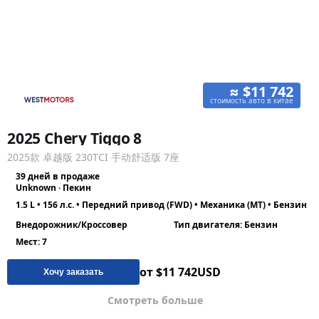
≈ $11 742
стоимость авто в китае
2025 Chery Tiggo 8
2025款 卓越版 230TCI 手动舒适版 7座
39 дней в продаже
Unknown · Пекин
1.5 L • 156 л.с. • Передний привод (FWD) • Механика (MT) • Бензин
Внедорожник/Кроссовер
Тип двигателя: Бензин
Мест: 7
от $11 742
USD
Хочу заказать
Смотреть больше