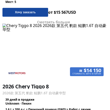
Мест: 5
от $15 567
USD
Хочу заказать
Смотреть больше
≈ $14 150
стоимость авто в китае
2026 Chery Tiggo 8
2026款 第五代 豹款 鲲鹏1.6T 自动豪华型
39 дней в продаже
Unknown · Пекин
1.6 L • 200 л.с. • Передний привод (FWD) • Робот с двумя