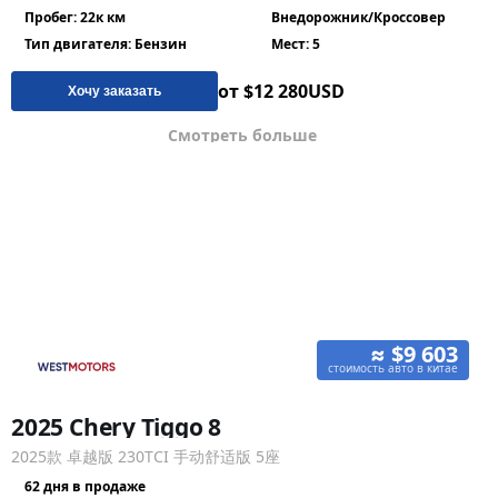
Пробег: 22к км
Внедорожник/Кроссовер
Тип двигателя: Бензин
Мест: 5
от $12 280
USD
Хочу заказать
Смотреть больше
≈ $9 603
стоимость авто в китае
2025 Chery Tiggo 8
2025款 卓越版 230TCI 手动舒适版 5座
62 дня в продаже