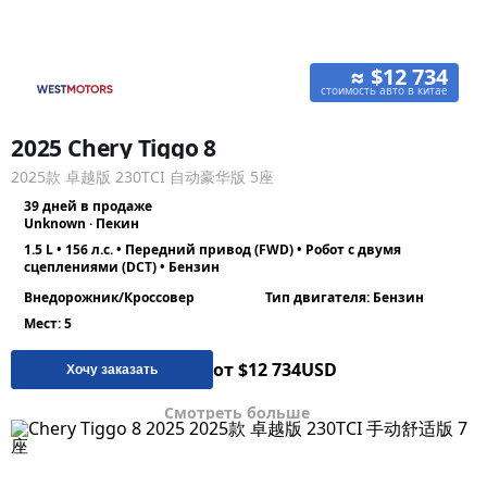
≈ $12 734
стоимость авто в китае
2025 Chery Tiggo 8
2025款 卓越版 230TCI 自动豪华版 5座
39 дней в продаже
Unknown · Пекин
1.5 L • 156 л.с. • Передний привод (FWD) • Робот с двумя
сцеплениями (DCT) • Бензин
Внедорожник/Кроссовер
Тип двигателя: Бензин
Мест: 5
от $12 734
USD
Хочу заказать
Смотреть больше