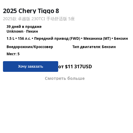
2025 Chery Tiggo 8
2025款 卓越版 230TCI 手动舒适版 5座
39 дней в продаже
Unknown · Пекин
1.5 L • 156 л.с. • Передний привод (FWD) • Механика (MT) • Бензин
Внедорожник/Кроссовер
Тип двигателя: Бензин
Мест: 5
от $11 317
USD
Хочу заказать
Смотреть больше