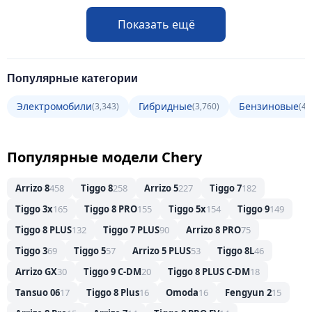
Показать ещё
Популярные категории
Электромобили
Гибридные
Бензиновые
(3,343)
(3,760)
(4,
Популярные модели Chery
Arrizo 8
458
Tiggo 8
258
Arrizo 5
227
Tiggo 7
182
Tiggo 3x
165
Tiggo 8 PRO
155
Tiggo 5x
154
Tiggo 9
149
Tiggo 8 PLUS
132
Tiggo 7 PLUS
90
Arrizo 8 PRO
75
Tiggo 3
69
Tiggo 5
57
Arrizo 5 PLUS
53
Tiggo 8L
46
Arrizo GX
30
Tiggo 9 C-DM
20
Tiggo 8 PLUS C-DM
18
Tansuo 06
17
Tiggo 8 Plus
16
Omoda
16
Fengyun 2
15