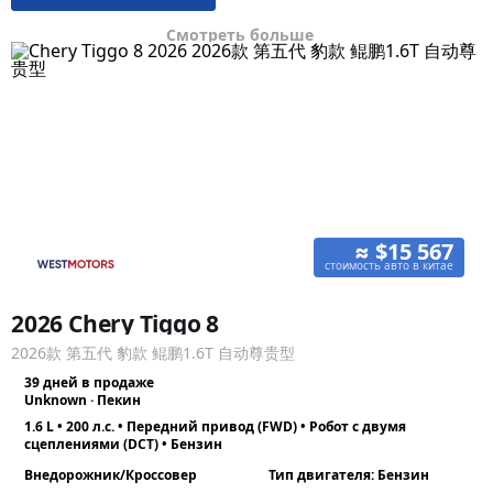
Смотреть больше
≈ $15 567
стоимость авто в китае
2026 Chery Tiggo 8
2026款 第五代 豹款 鲲鹏1.6T 自动尊贵型
39 дней в продаже
Unknown · Пекин
1.6 L • 200 л.с. • Передний привод (FWD) • Робот с двумя
сцеплениями (DCT) • Бензин
Внедорожник/Кроссовер
Тип двигателя: Бензин