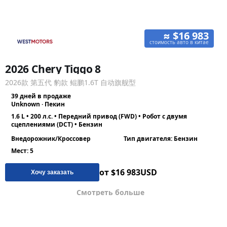
≈ $16 983
стоимость авто в китае
2026 Chery Tiggo 8
2026款 第五代 豹款 鲲鹏1.6T 自动旗舰型
39 дней в продаже
Unknown · Пекин
1.6 L • 200 л.с. • Передний привод (FWD) • Робот с двумя
сцеплениями (DCT) • Бензин
Внедорожник/Кроссовер
Тип двигателя: Бензин
Мест: 5
от $16 983
USD
Хочу заказать
Смотреть больше