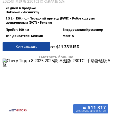
2025款 卓越版 230TCI 自动豪华版 5座
78 дней в продаже
Unknown · Чжэнчжоу
1.5 L • 156 л.с. • Передний привод (FWD) • Робот с двумя
сцеплениями (DCT) • Бензин
Пробег: 100 км
Внедорожник/Кроссовер
Тип двигателя: Бензин
Мест: 5
от $11 331
USD
Хочу заказать
Смотреть больше
≈ $11 317
стоимость авто в китае