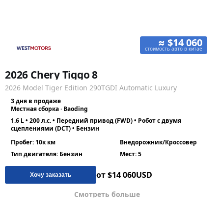
≈ $14 060
стоимость авто в китае
2026 Chery Tiggo 8
2026 Model Tiger Edition 290TGDI Automatic Luxury
3 дня в продаже
Местная сборка · Baoding
1.6 L • 200 л.с. • Передний привод (FWD) • Робот с двумя
сцеплениями (DCT) • Бензин
Пробег: 10к км
Внедорожник/Кроссовер
Тип двигателя: Бензин
Мест: 5
от $14 060
USD
Хочу заказать
Смотреть больше