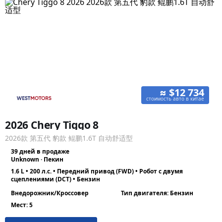
≈ $12 734
стоимость авто в китае
2026 Chery Tiggo 8
2026款 第五代 豹款 鲲鹏1.6T 自动舒适型
39 дней в продаже
Unknown · Пекин
1.6 L • 200 л.с. • Передний привод (FWD) • Робот с двумя
сцеплениями (DCT) • Бензин
Внедорожник/Кроссовер
Тип двигателя: Бензин
Мест: 5