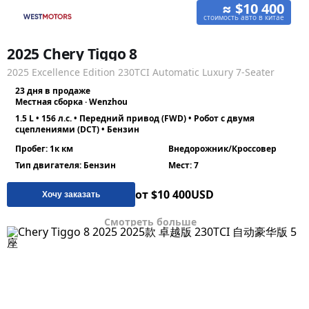
≈ $10 400
стоимость авто в китае
2025 Chery Tiggo 8
2025 Excellence Edition 230TCI Automatic Luxury 7-Seater
23 дня в продаже
Местная сборка · Wenzhou
1.5 L • 156 л.с. • Передний привод (FWD) • Робот с двумя
сцеплениями (DCT) • Бензин
Пробег: 1к км
Внедорожник/Кроссовер
Тип двигателя: Бензин
Мест: 7
от $10 400
USD
Хочу заказать
Смотреть больше