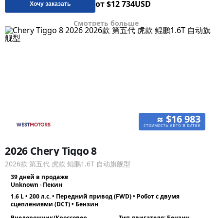
от $12 734
USD
Хочу заказать
Смотреть больше
≈ $16 983
стоимость авто в китае
2026 Chery Tiggo 8
2026款 第五代 虎款 鲲鹏1.6T 自动旗舰型
39 дней в продаже
Unknown · Пекин
1.6 L • 200 л.с. • Передний привод (FWD) • Робот с двумя
сцеплениями (DCT) • Бензин
Внедорожник/Кроссовер
Тип двигателя: Бензин