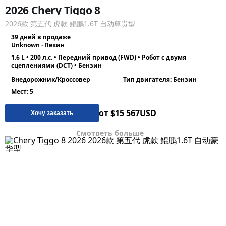
2026 Chery Tiggo 8
2026款 第五代 虎款 鲲鹏1.6T 自动尊贵型
39 дней в продаже
Unknown · Пекин
1.6 L • 200 л.с. • Передний привод (FWD) • Робот с двумя
сцеплениями (DCT) • Бензин
Внедорожник/Кроссовер
Тип двигателя: Бензин
Мест: 5
от $15 567
USD
Хочу заказать
Смотреть больше