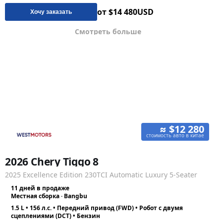
от $14 480
USD
Хочу заказать
Смотреть больше
≈ $12 280
стоимость авто в китае
2026 Chery Tiggo 8
2025 Excellence Edition 230TCI Automatic Luxury 5-Seater
11 дней в продаже
Местная сборка · Bangbu
1.5 L • 156 л.с. • Передний привод (FWD) • Робот с двумя
сцеплениями (DCT) • Бензин