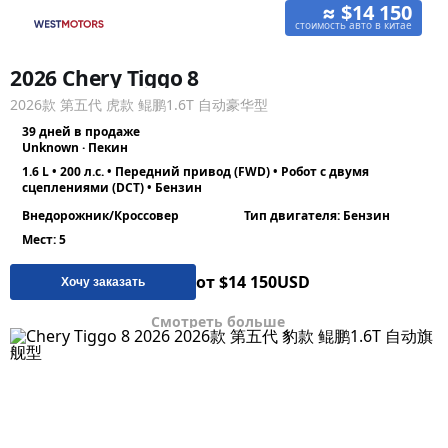
≈ $14 150
стоимость авто в китае
2026 Chery Tiggo 8
2026款 第五代 虎款 鲲鹏1.6T 自动豪华型
39 дней в продаже
Unknown · Пекин
1.6 L • 200 л.с. • Передний привод (FWD) • Робот с двумя
сцеплениями (DCT) • Бензин
Внедорожник/Кроссовер
Тип двигателя: Бензин
Мест: 5
от $14 150
USD
Хочу заказать
Смотреть больше