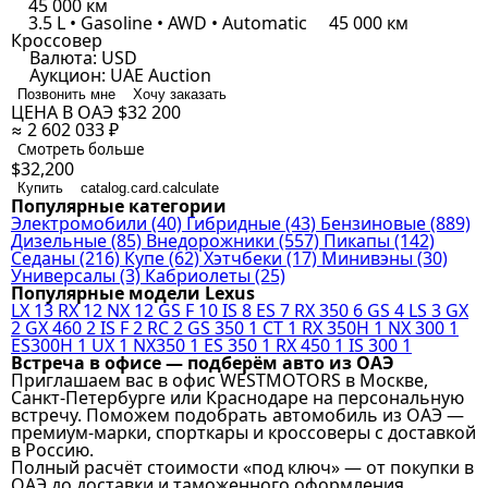
45 000 км
3.5 L • Gasoline • AWD • Automatic
45 000 км
Кроссовер
Валюта:
USD
Аукцион:
UAE Auction
Позвонить мне
Хочу заказать
ЦЕНА В ОАЭ
$32 200
≈ 2 602 033 ₽
Смотреть больше
$32,200
Купить
catalog.card.calculate
Популярные категории
Электромобили
(40)
Гибридные
(43)
Бензиновые
(889)
Дизельные
(85)
Внедорожники
(557)
Пикапы
(142)
Седаны
(216)
Купе
(62)
Хэтчбеки
(17)
Минивэны
(30)
Универсалы
(3)
Кабриолеты
(25)
Популярные модели Lexus
LX
13
RX
12
NX
12
GS F
10
IS
8
ES
7
RX 350
6
GS
4
LS
3
GX
2
GX 460
2
IS F
2
RC
2
GS 350
1
CT
1
RX 350H
1
NX 300
1
ES300H
1
UX
1
NX350
1
ES 350
1
RX 450
1
IS 300
1
Встреча в офисе — подберём авто из ОАЭ
Приглашаем вас в офис WESTMOTORS в Москве,
Санкт-Петербурге или Краснодаре на персональную
встречу. Поможем подобрать автомобиль из ОАЭ —
премиум-марки, спорткары и кроссоверы с доставкой
в Россию.
Полный расчёт стоимости «под ключ» — от покупки в
ОАЭ до доставки и таможенного оформления